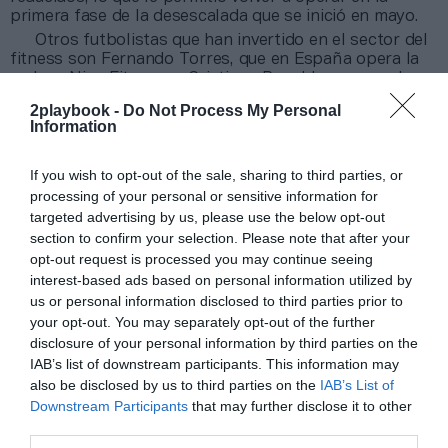
primera fase de la desescalada que se inició en mayo.
Otros futbolistas que han invertido en el sector del
fitness son Fernando Torres, que en España opera la
cadena Nine Fitness, o Cristiano Ronaldo, que con la
estadounidense Crunch Fitness firmó una
joint venture
2playbook -
Do Not Process My Personal
para expandir la cadena CR7 Crunch Fitness en
Information
España, Portugal e Italia.
If you wish to opt-out of the sale, sharing to third parties, or
Añadir
2Playbook
como fuente preferida de Google
processing of your personal or sensitive information for
de forma gratuita
targeted advertising by us, please use the below opt-out
Mantente informado con las últimas noticias de actualidad.
ACTIVAR AHORA
section to confirm your selection. Please note that after your
opt-out request is processed you may continue seeing
interest-based ads based on personal information utilized by
us or personal information disclosed to third parties prior to
Compartir
your opt-out. You may separately opt-out of the further
disclosure of your personal information by third parties on the
Imprimir
IAB’s list of downstream participants. This information may
also be disclosed by us to third parties on the
IAB’s List of
Downstream Participants
that may further disclose it to other
Índex
2P
third parties.