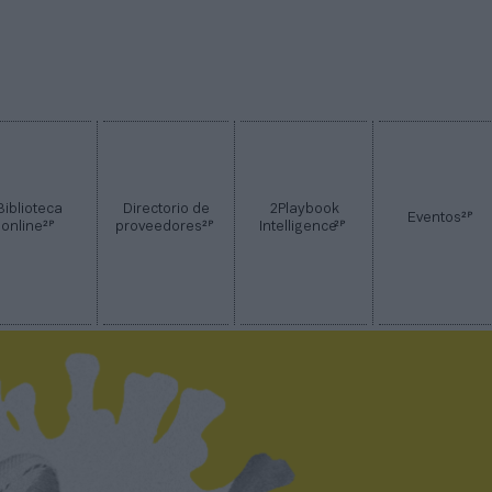
Biblioteca
Directorio de
2Playbook
2P
Eventos
2P
2P
2P
online
proveedores
Intelligence