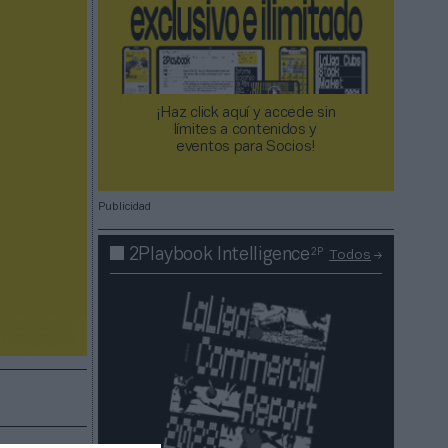
¡Haz click aquí y accede sin
límites a contenidos y
eventos para Socios!​​​​​​​
Publicidad
2P
2Playbook Intelligence
Todos