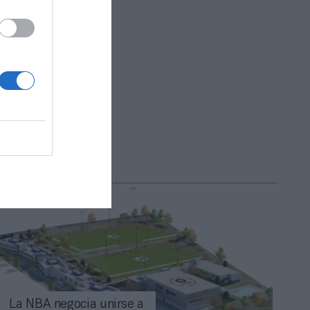
?
do!
La NBA negocia unirse a