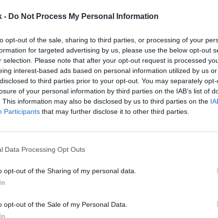
k -
Do Not Process My Personal Information
os afirman que la pandemia transformar
será Smart, contactless y cashless, pe
to opt-out of the sale, sharing to third parties, or processing of your per
formation for targeted advertising by us, please use the below opt-out s
 saludables y abiertos a albergar acti
r selection. Please note that after your opt-out request is processed y
cto social que trasciende al deporte y 
eing interest-based ads based on personal information utilized by us or
n de eventos culturales.
disclosed to third parties prior to your opt-out. You may separately opt-
losure of your personal information by third parties on the IAB’s list of
. This information may also be disclosed by us to third parties on the
IA
portivos han evolucionado a lo largo de la historia,
Participants
that may further disclose it to other third parties.
izaciones han venido forzadas por desgracias, como 
1-S, la Tragedia de Hillsborough o la de la puerta 12
River Plate. Ha
l Data Processing Opt Outs
o opt-out of the Sharing of my personal data.
In
o opt-out of the Sale of my Personal Data.
In