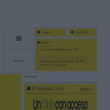
Login
Registro
Menú
2P
Push
¡Descubre Intelligence 2P!
Buscar
¡Recupera el contenido de PRO
Women in Sports!
Publicidad
2P
2Playbook Club
¡Únete!