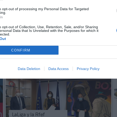
n no formas parte de 2Playbook Club
to opt-out of processing my Personal Data for Targeted
ing.
ocio o únete gratis como Simpatizante para leer este conteni
In
¡Suscríbete!
Inicia sesión
o opt-out of Collection, Use, Retention, Sale, and/or Sharing
ersonal Data that Is Unrelated with the Purposes for which it
lected.
Out
CONFIRM
Imprimir
Data Deletion
Data Access
Privacy Policy
LaLiga y la Rfef