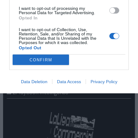
I want to opt-out of processing my
Personal Data for Targeted Advertising.
Opted In
I want to opt-out of Collection, Use,
Retention, Sale, and/or Sharing of my
Personal Data that Is Unrelated with the
Purposes for which it was collected.
Opted Out
¡Haz click aquí y accede sin límites a contenidos
y eventos para Socios!​​​​​​​
CONFIRM
Publicidad
Data Deletion
Data Access
Privacy Policy
2P
2Playbook Intelligence