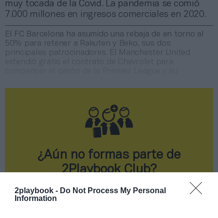
muy tocada de la Covid. La pandemia se comió
7.000 millones en ingresos comerciales en 2020.
El FC Barcelona ha asumido una rebaja de en torno al
50% para retener a Rakuten y Beko, sus dos
principales patrocinadores. El Manchester United
extendió gratis el contrato de Chevrolet para
compensar el parón de la Premier League y su
¿Aún no formas parte de
2Playbook Club?
¡Hazte Socio o únete gratis como Simpatizante
2playbook -
Do Not Process My Personal
para leer este contenido!
Information
¡Suscríbete!
Inicia sesión