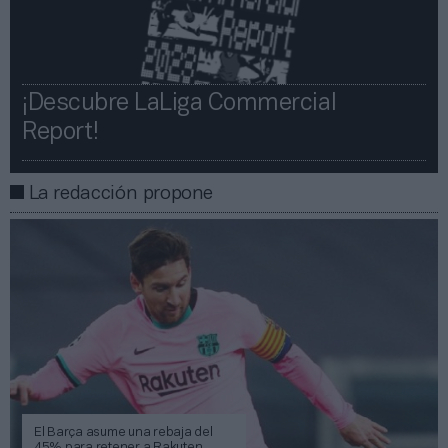
¡Descubre LaLiga Commercial
Report!​​
La redacción propone
El Barça asume una rebaja del