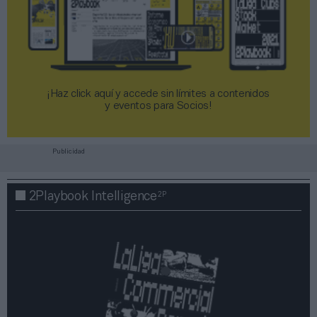
¡Haz click aquí y accede sin límites a contenidos
y eventos para Socios!​​​​​​​
Publicidad
2P
2Playbook Intelligence