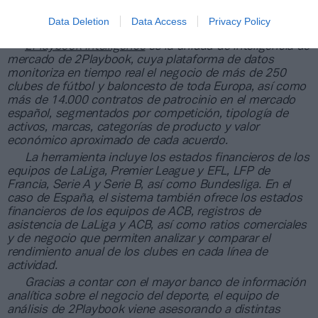
Data Deletion
Data Access
Privacy Policy
Sobre 2Playbook Intelligence
2Playbook Intelligence
es la unidad de inteligencia de
mercado de 2Playbook, cuya plataforma de datos
monitoriza en tiempo real el negocio de más de 250
clubes de fútbol y baloncesto de toda Europa, así como
más de 14.000 contratos de patrocinio en el mercado
español, segmentados por competición, tipología de
activos, marcas, categorías de producto y valor
económico aproximado de cada acuerdo.
La herramienta incluye los estados financieros de los
equipos de LaLiga, Premier League y EFL, LFP de
Francia, Serie A y Serie B, así como Bundesliga. En el
caso de España, el sistema también ofrece los estados
financieros de los equipos de ACB, registros de
asistencia de LaLiga y ACB, así como ratios comerciales
y de negocio que permiten analizar y comparar el
rendimiento anual de los clubes en cada línea de
actividad.
Gracias a contar con el mayor banco de información
analítica sobre el negocio del deporte, el equipo de
análisis de 2Playbook viene asesorando a distintas