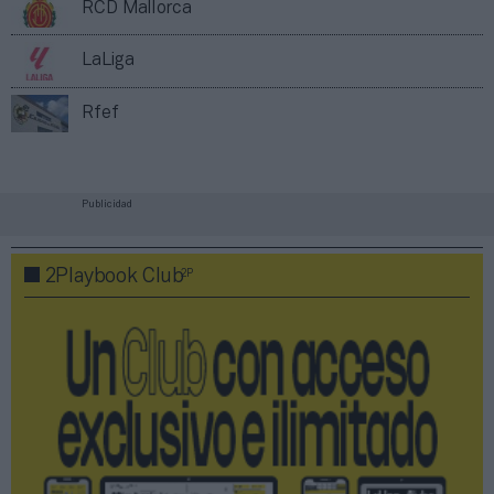
RCD Mallorca
LaLiga
Rfef
Publicidad
2P
2Playbook Club