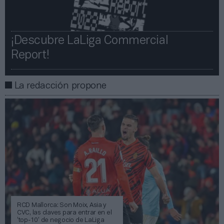
¡Descubre LaLiga Commercial
Report!​​
La redacción propone
RCD Mallorca: Son Moix, Asia y
CVC, las claves para entrar en el
‘top-10’ de negocio de LaLiga