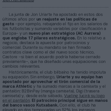
La junta de Jon Uriarte ha apostado en estos dos
últimos años por
un reajuste en las políticas de
gasto
–por ejemplo, rebajando el fijo en los salarios de
los futbolistas y sumando variables por clasificación a
Europa– y un
nuevo plan estratégico (AC Aurrera)
que engloba 17 pilares estratégicos.
En lo relativo a
negocio, destaca la apuesta por patrocinios y
comercial. Durante su mandato se han firmado
contratos clave como el del nuevo socio técnico,
Castore –si bien el acuerdo podría haberse cerrado
previamente–, que ha diseñado unas equipaciones con
cambios relevantes.
Históricamente, el club bilbaíno ha tenido impoluta
su equipación. Sin embargo,
Uriarte y su equipo han
apostado por aprovechar el tirón comercial de la
marca Athletic
y ha sumado marcas a la camiseta y el
pantalón: B2BinPay (manga camiseta), Digi (trasera
camiseta) y, desde este sábado,
Vueling lucirá su logo
en el pantalón
.
El patrocinio principal sigue en manos
del banco vasco Kutxabank.
Con ello, el club ha
elevado
en dos temporadas un 52% los ingresos