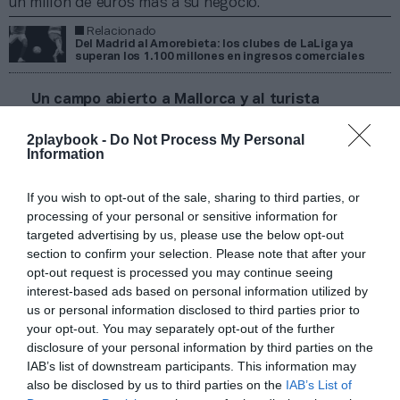
un millón de euros más a su negocio.
Relacionado
Del Madrid al Amorebieta: los clubes de LaLiga ya
superan los 1.100 millones en ingresos comerciales
Un campo abierto a Mallorca y al turista
Precisamente,
en el estadio tiene el RCD Mallorca su
piedra angular en su proyecto de crecimiento
. De
2playbook -
Do Not Process My Personal
Information
propiedad norteamericana desde hace ya casi una
década,
el club ha reinventado el Estadi Mallorca
Son Moix.
Le ha sumado experiencias, espacios
If you wish to opt-out of the sale, sharing to third parties, or
interiores y exteriores para los 365 días y otros
processing of your personal or sensitive information for
servicios que ya le ha permitido
sumar un 50% más de
targeted advertising by us, please use the below opt-out
negocio comercial respecto a la prepandemia.
En
section to confirm your selection. Please note that after your
este punto, el Mallorca se ha garantizado 2,2 millones
opt-out request is processed you may continue seeing
del Gobierno balear hasta final de 2024-2025 por el
interest-based ads based on personal information utilized by
patrocinio del frontal del pantalón y seguir
dando nombre al estadio.
us or personal information disclosed to third parties prior to
your opt-out. You may separately opt-out of the further
Relacionado
disclosure of your personal information by third parties on the
RCD Mallorca apuesta por las experiencias para doblar
negocio de ‘hospitality’ a más de dos millones
IAB’s list of downstream participants. This information may
also be disclosed by us to third parties on the
IAB’s List of