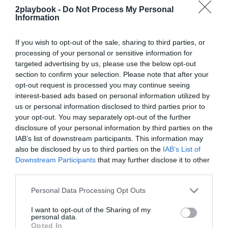
2playbook -
Do Not Process My Personal
¡Suscríbete!
Inicia sesión
Information
If you wish to opt-out of the sale, sharing to third parties, or
processing of your personal or sensitive information for
targeted advertising by us, please use the below opt-out
Compartir
section to confirm your selection. Please note that after your
opt-out request is processed you may continue seeing
Imprimir
interest-based ads based on personal information utilized by
us or personal information disclosed to third parties prior to
Índex
2P
your opt-out. You may separately opt-out of the further
disclosure of your personal information by third parties on the
IAB’s list of downstream participants. This information may
Atlético de Madrid
also be disclosed by us to third parties on the
IAB’s List of
Downstream Participants
that may further disclose it to other
third parties.
Publicidad
Personal Data Processing Opt Outs
I want to opt-out of the Sharing of my
2P
2Playbook Club
personal data.
Opted In