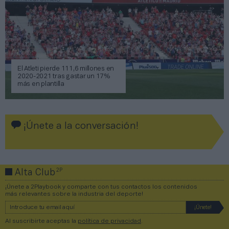
El Atleti pierde 111,6 millones en
2020-2021 tras gastar un 17%
más en plantilla
¡Únete a la conversación!
2P
Alta Club
¡Únete a 2Playbook y comparte con tus contactos los contenidos
más relevantes sobre la industria del deporte!
Al suscribirte aceptas la
política de privacidad
.