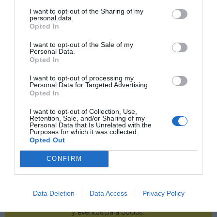
I want to opt-out of the Sharing of my
Publicidad
personal data.
Opted In
I want to opt-out of the Sale of my
2P
2Playbook Club
Personal Data.
Opted In
I want to opt-out of processing my
Personal Data for Targeted Advertising.
Opted In
I want to opt-out of Collection, Use,
Retention, Sale, and/or Sharing of my
Personal Data that Is Unrelated with the
Purposes for which it was collected.
Opted Out
CONFIRM
Data Deletion
Data Access
Privacy Policy
¡Haz click aquí y accede sin límites a contenidos
y eventos para Socios!​​​​​​​