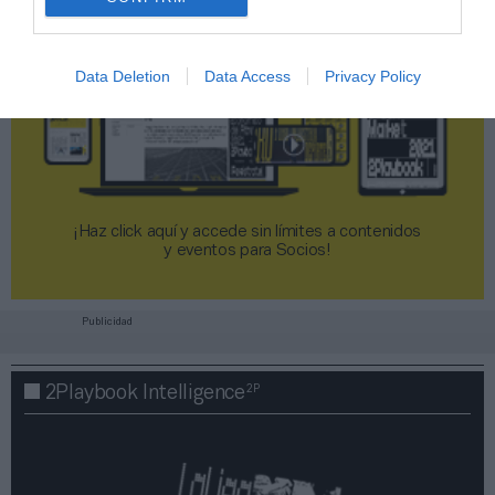
Data Deletion
Data Access
Privacy Policy
¡Haz click aquí y accede sin límites a contenidos
y eventos para Socios!​​​​​​​
Publicidad
2P
2Playbook Intelligence