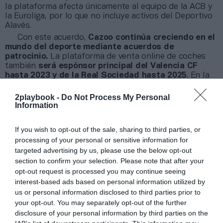
la plataforma afecta únicamente al equipo de la ACB y
la Euroliga, por lo que no incluye activos del Deportivo
Alavés.
Con este acuerdo,
Cazoo continúa creciendo en el
mundo del deporte mediante acuerdos de
patrocinio.
La plataforma de venta online de coches
también
será espónsor principal del Valencia CF
hasta 2023 y de la Real Sociedad hasta 2025
. En la
Ligue-1 también apoya al Olympique de Marsella y al
Lille, mientras que en la Premier League tiene presencia
2playbook -
Do Not Process My Personal
con el Everton y el Aston Villa, entre otros.
Information
Añadir
2Playbook
como fuente preferida de Google
If you wish to opt-out of the sale, sharing to third parties, or
de forma gratuita
processing of your personal or sensitive information for
Mantente informado con las últimas noticias de actualidad.
targeted advertising by us, please use the below opt-out
ACTIVAR AHORA
section to confirm your selection. Please note that after your
opt-out request is processed you may continue seeing
interest-based ads based on personal information utilized by
us or personal information disclosed to third parties prior to
Compartir
your opt-out. You may separately opt-out of the further
disclosure of your personal information by third parties on the
Imprimir