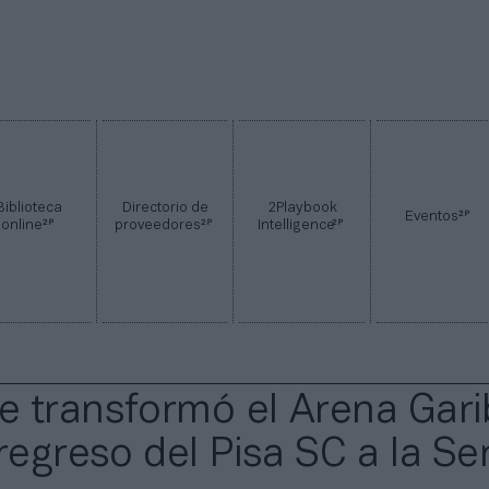
Biblioteca
Directorio de
2Playbook
2P
Eventos
2P
2P
2P
online
proveedores
Intelligence
 transformó el Arena Gari
regreso del Pisa SC a la Se