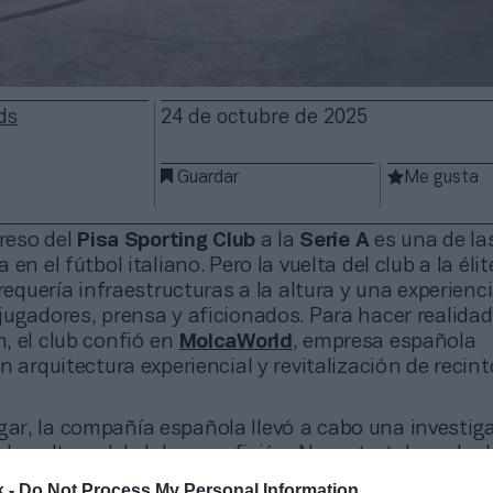
ds
24 de octubre de 2025
Guardar
Me gusta
greso del
Pisa Sporting Club
a la
Serie A
es una de la
en el fútbol italiano. Pero la vuelta del club a la élit
 requería infraestructuras a la altura y una experienc
jugadores, prensa y aficionados. Para hacer realidad
, el club confió en
MolcaWorld
, empresa española
n arquitectura experiencial y revitalización de recin
gar, la compañía española llevó a cabo una investig
la cultura del club y su afición. No se trataba solo d
estadio
, sino de contar la historia del Pisa SC a trav
k -
Do Not Process My Personal Information