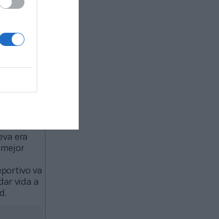
ala de
itectónica
talar las
 ha tenido
ar un
riencia de
obal que
ando la
isa
eva era
 mejor
portivo va
 dar vida a
d.