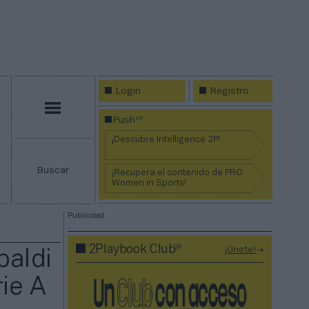
Login
Registro
Menú
2P
Push
¡Descubre Intelligence 2P!
Buscar
¡Recupera el contenido de PRO
Women in Sports!
Publicidad
2P
2Playbook Club
¡Únete!
baldi
rie A