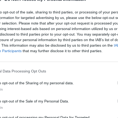
ios y accesos. “Es fundamental conocer a la perfecc
a del club, de la ciudad, hitos históricos, afición, jug
to opt-out of the sale, sharing to third parties, or processing of your per
stadio…”, señala Fran Carrasco, CEO de MolcaWorld.
formation for targeted advertising by us, please use the below opt-out s
r selection. Please note that after your opt-out request is processed y
a compañía llevó a cabo
reuniones con todos los
eing interest-based ads based on personal information utilized by us or
 y responsables
del club, desde el presidente al util
disclosed to third parties prior to your opt-out. You may separately opt-
 consejero delegado, y responsables de marketing, c
losure of your personal information by third parties on the IAB’s list of
alaciones, retail, exjugadores, historiadores… Para C
. This information may also be disclosed by us to third parties on the
IA
 “con el máximo de información se pudiera crear esa
Participants
that may further disclose it to other third parties.
no descuidando esa historia que nos une con la afició
intervención coherente con el ADN nerazzurri, que re
al entre estadio y aficionado.
l Data Processing Opt Outs
o opt-out of the Sharing of my personal data.
onado
In
d remodelará el estadio del Pisa Sporting Club tras su vuelta a la Seri
o opt-out of the Sale of my Personal Data.
In
actuó sobre los principales
ejes de circulación y ex
to opt-out of processing my Personal Data for Targeted