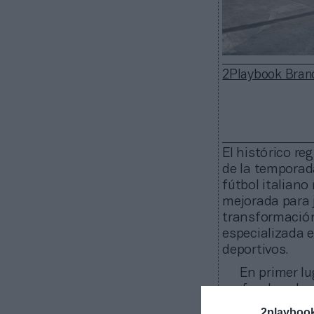
2Playbook Bran
El histórico re
de la temporada 
fútbol italiano
mejorada para 
transformación
especializada e
deportivos.
En primer lu
profunda sobre 
actualizar un 
2playboo