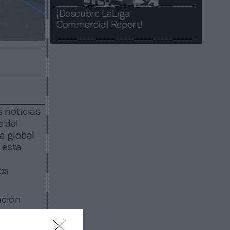
¡Descubre LaLiga
Commercial Report!​​
s noticias
e del
ia global
 esta
tos
ación
e
és de sus