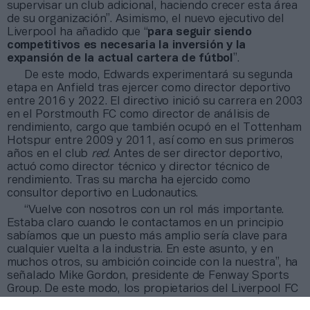
supervisar un club adicional, haciendo crecer esta área
de su organización”. Asimismo, el nuevo ejecutivo del
Liverpool ha añadido que “
para seguir siendo
competitivos es necesaria la inversión y la
expansión de la actual cartera de fútbol
”.
De este modo, Edwards experimentará su segunda
etapa en Anfield tras ejercer como director deportivo
entre 2016 y 2022. El directivo inició su carrera en 2003
en el Porstmouth FC como director de análisis de
rendimiento, cargo que también ocupó en el Tottenham
Hotspur entre 2009 y 2011, así como en sus primeros
años en el club
red
. Antes de ser director deportivo,
actuó como director técnico y director técnico de
rendimiento. Tras su marcha ha ejercido como
consultor deportivo en Ludonautics.
“Vuelve con nosotros con un rol más importante.
Estaba claro cuando le contactamos en un principio
sabíamos que un puesto más amplio sería clave para
cualquier vuelta a la industria. En este asunto, y en
muchos otros, su ambición coincide con la nuestra”, ha
señalado Mike Gordon, presidente de Fenway Sports
Group. De este modo, los propietarios del Liverpool FC
siguen los pasos del CIty Football Group o el Chelsea