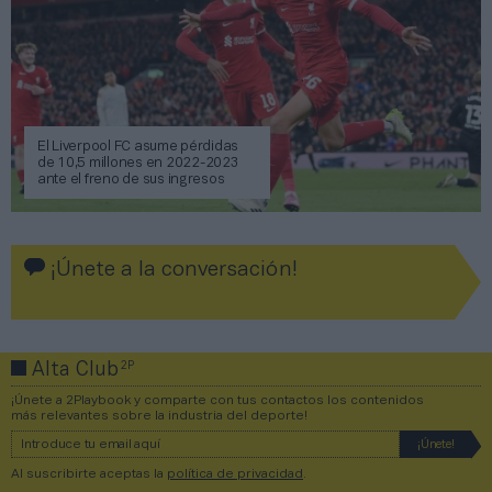
El Liverpool FC asume pérdidas
de 10,5 millones en 2022-2023
ante el freno de sus ingresos
¡Únete a la conversación!
2P
Alta Club
¡Únete a 2Playbook y comparte con tus contactos los contenidos
más relevantes sobre la industria del deporte!
Al suscribirte aceptas la
política de privacidad
.