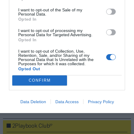
I want to opt-out of the Sale of my
Compartir
Personal Data.
Opted In
Imprimir
I want to opt-out of processing my
Personal Data for Targeted Advertising.
Índex
2P
Opted In
I want to opt-out of Collection, Use,
Liverpool FC
Retention, Sale, and/or Sharing of my
Personal Data that Is Unrelated with the
Purposes for which it was collected.
Premier League
Opted Out
CONFIRM
Nombramiento
Data Deletion
Data Access
Privacy Policy
Publicidad
2P
2Playbook Club