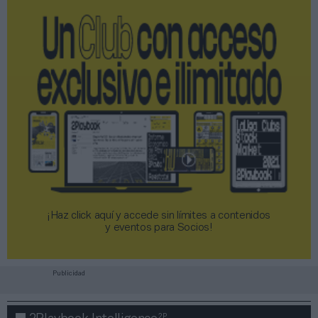
¡Haz click aquí y accede sin límites a contenidos
y eventos para Socios!​​​​​​​
Publicidad
2P