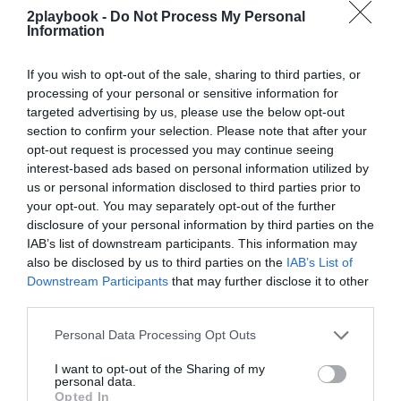
FC, que con la llegada de Todd Boehly en 2022 anunció
2playbook -
Do Not Process My Personal
la puesta en marcha de
un hólding futbolístico al que
Information
se unió el RC Strasbourg
de la Ligue 1
.
If you wish to opt-out of the sale, sharing to third parties, or
processing of your personal or sensitive information for
Sobre 2Playbook Intelligence
targeted advertising by us, please use the below opt-out
2Playbook Intelligence
es la unidad de inteligencia
section to confirm your selection. Please note that after your
de mercado de 2Playbook, cuya plataforma de datos
opt-out request is processed you may continue seeing
monitoriza en tiempo real el negocio de más de 250
interest-based ads based on personal information utilized by
clubes de fútbol y baloncesto de toda Europa, así
como más de 19.000 contratos de patrocinio en el
us or personal information disclosed to third parties prior to
mercado español, segmentados por competición,
your opt-out. You may separately opt-out of the further
tipología de activos, marcas, categorías de producto y
disclosure of your personal information by third parties on the
valor económico aproximado de cada acuerdo. Si
IAB’s list of downstream participants. This information may
quieres más información, contacta con nosotros a
also be disclosed by us to third parties on the
IAB’s List of
través de intelligence@2playbook.com
Downstream Participants
that may further disclose it to other
third parties.
Añadir
2Playbook
como fuente preferida de Google
de forma gratuita
Personal Data Processing Opt Outs
Mantente informado con las últimas noticias de actualidad.
ACTIVAR AHORA
I want to opt-out of the Sharing of my
personal data.
Opted In