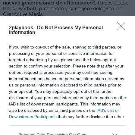
nuevas generaciones de aficionados”
, ha destacado
Chris Overholt, presidente y consejero delegado de
OverActive Media.
2playbook -
Do Not Process My Personal
Añadir
2Playbook
como fuente preferida de Google
Information
de forma gratuita
Mantente informado con las últimas noticias de actualidad.
ACTIVAR AHORA
If you wish to opt-out of the sale, sharing to third parties, or
processing of your personal or sensitive information for
targeted advertising by us, please use the below opt-out
section to confirm your selection. Please note that after your
Compartir
opt-out request is processed you may continue seeing
interest-based ads based on personal information utilized by
Imprimir
us or personal information disclosed to third parties prior to
your opt-out. You may separately opt-out of the further
Índex
2P
disclosure of your personal information by third parties on the
IAB’s list of downstream participants. This information may
also be disclosed by us to third parties on the
IAB’s List of
eSports
Downstream Participants
that may further disclose it to other
third parties.
MAD Lions
Personal Data Processing Opt Outs