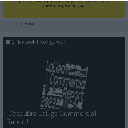
¡Haz click aquí y accede sin límites a contenidos
y eventos para Socios!​​​​​​​
Publicidad
2P
2Playbook Intelligence
¡Descubre LaLiga Commercial
Report!​​