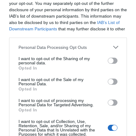
your opt-out. You may separately opt-out of the further
disclosure of your personal information by third parties on the
Compartir
IAB’s list of downstream participants. This information may
also be disclosed by us to third parties on the
IAB’s List of
Imprimir
Downstream Participants
that may further disclose it to other
third parties.
Índex
2P
Personal Data Processing Opt Outs
ECA
I want to opt-out of the Sharing of my
personal data.
Opted In
Nombramiento
I want to opt-out of the Sale of my
Personal Data.
Bayer 04 Leverkusen
Opted In
I want to opt-out of processing my
Personal Data for Targeted Advertising.
Opted In
Publicidad
I want to opt-out of Collection, Use,
Retention, Sale, and/or Sharing of my
Personal Data that Is Unrelated with the
2P
2Playbook Club
Purposes for which it was collected.