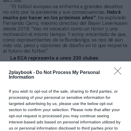
“El fútbol europeo se enfrenta a grandes desafíos
no sólo por la pandemia y sus consecuencias.
Habrá
mucho por hacer en los próximos años”
, ha explicado
Fernando Carro, máximo directivo del Bayer Leverkusen
desde 2018. “Veo mi vocación como un honor y una
motivación al mismo tiempo. Y estoy encantado de que,
como representantes de la Bundesliga, se nos dé aún
más voz, peso y opciones de diseño en lo que respecta
al futuro del fútbol”.
La ECA representa a unos 230 clubes
profesionales en Europa
y cuenta con 24 miembros en
la junta que representan regularmente a la
2playbook -
Do Not Process My Personal
organización, especialmente frente a la Uefa,
Information
como coordinadora de todas las federaciones
nacionales de fútbol y como comercializador de las
If you wish to opt-out of the sale, sharing to third parties, or
principales competiciones europeas de clubes.
processing of your personal or sensitive information for
targeted advertising by us, please use the below opt-out
Añadir
2Playbook
como fuente preferida de Google
section to confirm your selection. Please note that after your
de forma gratuita
opt-out request is processed you may continue seeing
Mantente informado con las últimas noticias de actualidad.
ACTIVAR AHORA
interest-based ads based on personal information utilized by
us or personal information disclosed to third parties prior to