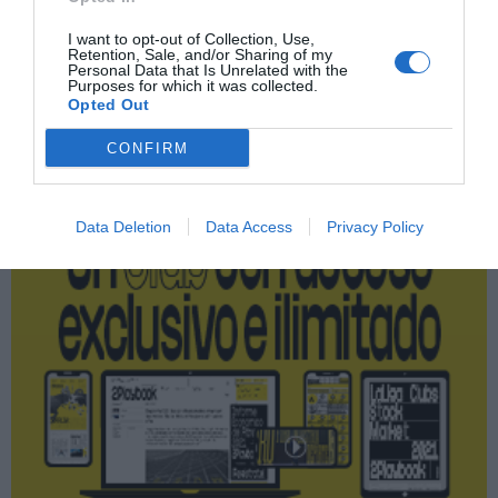
Reale Seguros
I want to opt-out of Collection, Use,
Retention, Sale, and/or Sharing of my
Personal Data that Is Unrelated with the
Purposes for which it was collected.
Publicidad
Opted Out
CONFIRM
2P
2Playbook Club
Data Deletion
Data Access
Privacy Policy