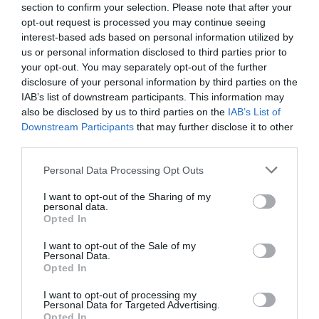
actualmente como socios comerciales con la
section to confirm your selection. Please note that after your
tecnológica InnJoo en la trasera y con Kelme, su
opt-out request is processed you may continue seeing
proveedor técnico. A ellos se suman otros dos socios
interest-based ads based on personal information utilized by
históricos de la entidad, como son CaixaBank y Estrella
us or personal information disclosed to third parties prior to
Damm.
your opt-out. You may separately opt-out of the further
disclosure of your personal information by third parties on the
Añadir
2Playbook
como fuente preferida de Google
IAB’s list of downstream participants. This information may
de forma gratuita
also be disclosed by us to third parties on the
IAB’s List of
Mantente informado con las últimas noticias de actualidad.
Downstream Participants
that may further disclose it to other
ACTIVAR AHORA
third parties.
Personal Data Processing Opt Outs
Compartir
I want to opt-out of the Sharing of my
personal data.
Imprimir
Opted In
I want to opt-out of the Sale of my
Índex
2P
Personal Data.
Opted In
RCD Espanyol
I want to opt-out of processing my
Personal Data for Targeted Advertising.
Opted In