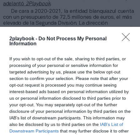
adelantó
2Playbook
.
De cara a 2020-2021, la entidad blanquiazul cuenta
con un presupuesto de 72,5 millones de euros, el más
elevado de la Segunda División. La dirección
encabezada por José María Durán contempla una caída
de ingresos del 50% respecto al cierre de 2019-2020.
2playbook -
Do Not Process My Personal
Information
Añadir
2Playbook
como fuente preferida de Google
de forma gratuita
If you wish to opt-out of the sale, sharing to third parties, or
Mantente informado con las últimas noticias de actualidad.
processing of your personal or sensitive information for
ACTIVAR AHORA
targeted advertising by us, please use the below opt-out
section to confirm your selection. Please note that after your
opt-out request is processed you may continue seeing
interest-based ads based on personal information utilized by
Compartir
us or personal information disclosed to third parties prior to
Imprimir
your opt-out. You may separately opt-out of the further
disclosure of your personal information by third parties on the
IAB’s list of downstream participants. This information may
Índex
2P
also be disclosed by us to third parties on the
IAB’s List of
Downstream Participants
that may further disclose it to other
RCD Espanyol
third parties.