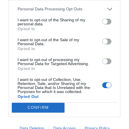
Personal Data Processing Opt Outs
PRO Women in Sports
I want to opt-out of the Sharing of my
personal data.
Opted In
Publicidad
I want to opt-out of the Sale of my
Personal Data.
Opted In
2P
2Playbook Club
I want to opt-out of processing my
Personal Data for Targeted Advertising.
Opted In
I want to opt-out of Collection, Use,
Retention, Sale, and/or Sharing of my
Personal Data that Is Unrelated with the
Purposes for which it was collected.
Opted Out
CONFIRM
Data Deletion
Data Access
Privacy Policy