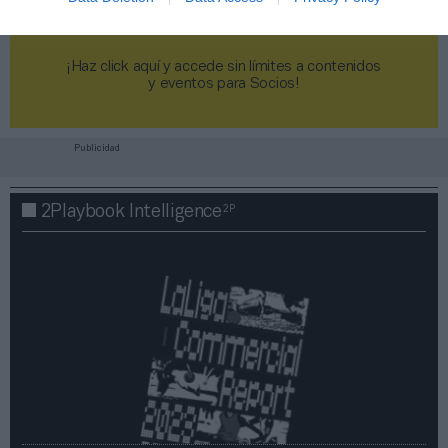
¡Haz click aquí y accede sin límites a contenidos
y eventos para Socios!​​​​​​​
Publicidad
2P
2Playbook Intelligence