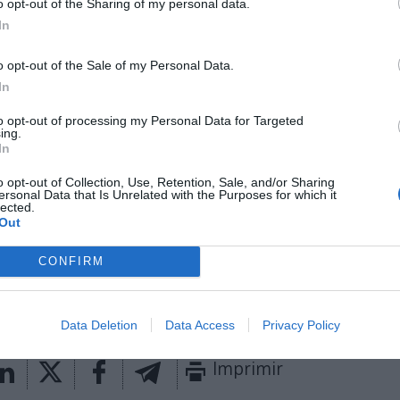
o opt-out of the Sharing of my personal data.
o de nuevas tecnologías en el ámbito audiovisual. As
una apuesta por intentar
llegar a nuevos territorios 
In
ales
. Este proceso se culminará
en otoño con
un nue
o opt-out of the Sale of my Personal Data.
ratégica
encabezado por el propio Cruz.
In
, de 75 años, además de por su larga carrera en el m
omo gestor de museos es conocido por ser integrante
to opt-out of processing my Personal Data for Targeted
ing.
nca
. En 1987 creó junto a Josep Maria Mainat la pro
In
a que fue director general ejecutivo hasta 2010. Ha
 marcha Reset TV, productora que sigue presidiend
o opt-out of Collection, Use, Retention, Sale, and/or Sharing
ersonal Data that Is Unrelated with the Purposes for which it
lected.
Out
aybook
como fuente preferida de Google de forma
ACTIVA
CONFIRM
mado con las últimas noticias de actualidad.
Data Deletion
Data Access
Privacy Policy
Imprimir