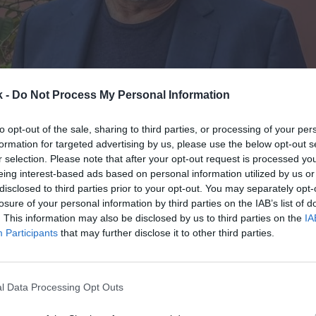
k -
Do Not Process My Personal Information
6 de julio de 2022
to opt-out of the sale, sharing to third parties, or processing of your per
Guardar
Me gusta
formation for targeted advertising by us, please use the below opt-out s
r selection. Please note that after your opt-out request is processed y
eing interest-based ads based on personal information utilized by us or
a ya tiene capitán para la renovación de Barça TV.
El
disclosed to third parties prior to your opt-out. You may separately opt-
ichado a Toni Cruz como consultor externo
para lide
losure of your personal information by third parties on the IAB’s list of
de la cadena de televisión del club. El productor tel
. This information may also be disclosed by us to third parties on the
IA
zará el proyecto multimedia que quiere poner en ma
Participants
that may further disclose it to other third parties.
ara
adaptarse a las nuevas necesidades informativ
to
, según ha explicado el club en un comunicado.
 gerundense liderará un equipo que trabajará para
b
l Data Processing Opt Outs
os y contenidos audiovisuales
adaptados a las aud