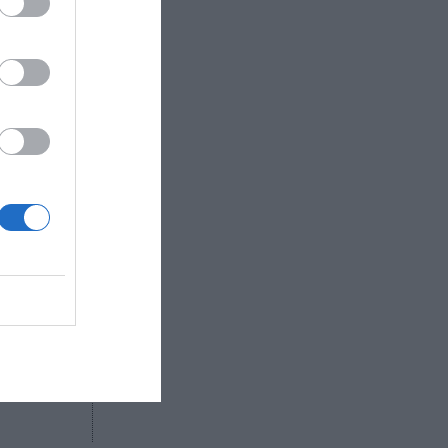
imismo, el
a través
vo plan
undo de la
 del grupo
ductora
ce una
o en estos
R AHORA