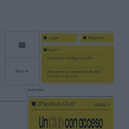
Login
Registro
Menú
2P
Push
¡Descubre Intelligence 2P!
Buscar
¡Recupera el contenido de PRO
Women in Sports!
Publicidad
2P
2Playbook Club
¡Únete!