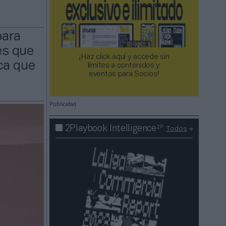
para
es que
¡Haz click aquí y accede sin
ca que
límites a contenidos y
eventos para Socios!​​​​​​​
Publicidad
2P
2Playbook Intelligence
Todos