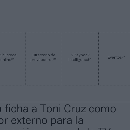
Biblioteca
Directorio de
2Playbook
2P
Eventos
2P
2P
2P
online
proveedores
Intelligence
a ficha a Toni Cruz como
or externo para la