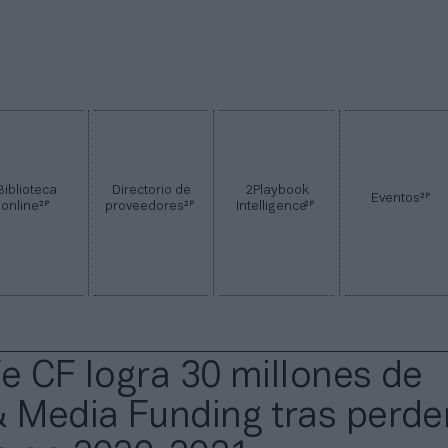
Biblioteca
Directorio de
2Playbook
2P
Eventos
2P
2P
2P
online
proveedores
Intelligence
fe CF logra 30 millones de
& Media Funding tras perder