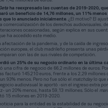
e 1,42 millones de euros.
Geta
ha reexpresado las cuentas de 2019-2020, qu
aró un beneficio de 14,76 millones, un 11% menos
 que lo anunciado inicialmente
. ¿El motivo? El ajus
la comercialización de los derechos audiovisuales, d
alteraciones ocasionadas, según explica en sus cuen
que ha accedido este medio.
a afectación de la pandemia, y de la caída de ingreso
cación europea, el club madrileño presenta unas pérd
omparan con las de sus rivales de competición.
erdió un 25% de su negocio ordinario en la última 
ó una cifra de negocio de 66,2 millones de euros. Po
 facturó 145.210 euros, frente a los 2,29 millones 
, un 93% menos. Pero no fue sólo el
matchday
lo que 
egocio audiovisual le aportó -sin el ingreso extra po
ez- un 20% menos, hasta 59,13 millones. Sólo el
mar
rtó 15 millones en 2019-2020.
ticia para la entidad es la estabilidad de su negoci