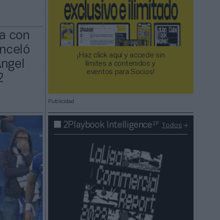
ja con
anceló
¡Haz click aquí y accede sin
Ángel
límites a contenidos y
eventos para Socios!​​​​​​​
2
Publicidad
2P
2Playbook Intelligence
Todos