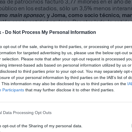
rea de patrocinios facturó 3,77 millones en el año de 
público en los estadios, sólo un 3,5% menos interanu
omo
main sponsor
, y Joma, como socio técnico, ma
ación
con la entidad azulona. Por otro lado, la entida
nciones por explotación de un millón de euros en la
k -
Do Not Process My Personal Information
artida que apenas aportaba 189.000 euros antes de 
to opt-out of the sale, sharing to third parties, or processing of your per
un 25% de su negocio ordinari
formation for targeted advertising by us, please use the below opt-out s
r selection. Please note that after your opt-out request is processed y
cierre del Coliseum y de su
eing interest-based ads based on personal information utilized by us or
disclosed to third parties prior to your opt-out. You may separately opt-
mpeticiones europeas
losure of your personal information by third parties on the IAB’s list of
. This information may also be disclosed by us to third parties on the
IA
Participants
that may further disclose it to other third parties.
 futbolistas tampoco pudo ser el comodín para cuadr
idas y ganancias.
Después de obtener unas plusvalí
de 9,27 millones en 2019-2020, la entidad hundió l
l Data Processing Opt Outs
 este concepto en un 80%,
hasta 1,83 millones. Todo
gaz compraventa de Marc Cucurella, vendido este ver
o opt-out of the Sharing of my personal data.
 Albion de la Premier League. La razón es que, a la