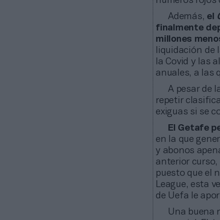
números rojos d
Además,
el
finalmente dep
millones menos
liquidación de 
la Covid y las 
anuales, a las 
A pesar de l
repetir clasifi
exiguas si se c
El Getafe p
en la que gener
y abonos apenas
anterior curso
puesto que el n
League, esta v
de Uefa le apo
Una buena no