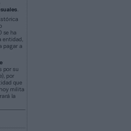
e
isuales
.
istórica
o
0 se ha
a entidad,
a pagar a
e
s por su
), por
tidad que
hoy milita
rará la
s