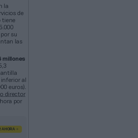
n la
vicios de
 tiene
75.000
 por su
untan las
6 millones
5,3
antilla
inferior al
000 euros).
 director
ahora por
R AHORA