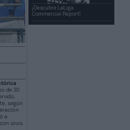
¡Descubre LaLiga
Commercial Report!​​
stórica
mo de 30
ervido,
te, según
peración
ó a
 con unos