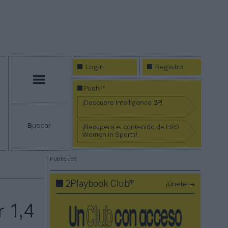
Login
Registro
Menú
2P
Push
¡Descubre Intelligence 2P!
Buscar
¡Recupera el contenido de PRO
Women in Sports!
Publicidad
2P
2Playbook Club
¡Únete!
 1,4