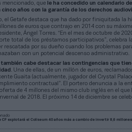
es mencionado, que
le ha concedido un calendario d
 cinco años con la garantía de los derechos audiov
o, el Getafe destaca que ha dado por finiquitada la h
illones de euros que contrajo en 2014 con su máxim
esidente, Ángel Torres. “En el mes de octubre de 202
orte total de los préstamos participativos”, celebra l
er rescatada por su dueño cuando los problemas par
zaban con un potencial descenso administrativo.
,
también cabe destacar las contingencias que tien
tidad
. Una de ellas, de un millón de euros, reclamado
cente Guaita (actualmente, jugador del Crystal Palace
mplimiento contractual”. El portero denuncia a la en
ferta de 4 millones del mismo club inglés en el que 
nvernal de 2018. El próximo 14 de diciembre se celeb
onado
e CF explotará el Coliseum 40 años más a cambio de invertir 8,6 millone