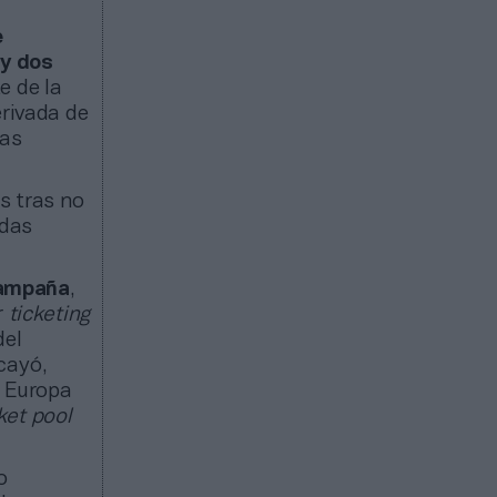
e
 y dos
te de la
erivada de
tas
s tras no
idas
campaña
,
r
ticketing
del
cayó,
r Europa
ket pool
o