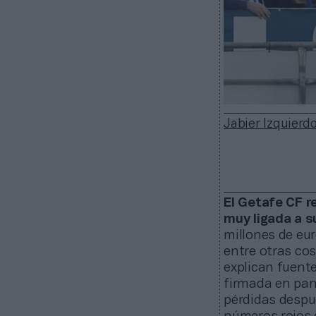
Jabier Izquierd
El Getafe CF r
muy ligada a su
millones de eur
entre otras co
explican fuent
firmada en pan
pérdidas despu