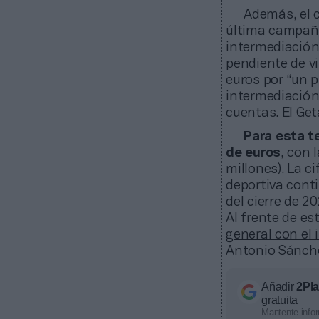
Además, el 
última campaña
intermediación
pendiente de vi
euros por “un 
intermediación 
cuentas. El Get
Para esta t
de euros
, con 
millones). La c
deportiva conti
del cierre de 20
Al frente de es
general con el 
Antonio Sánche
Añadir
2Pl
gratuita
Mantente infor