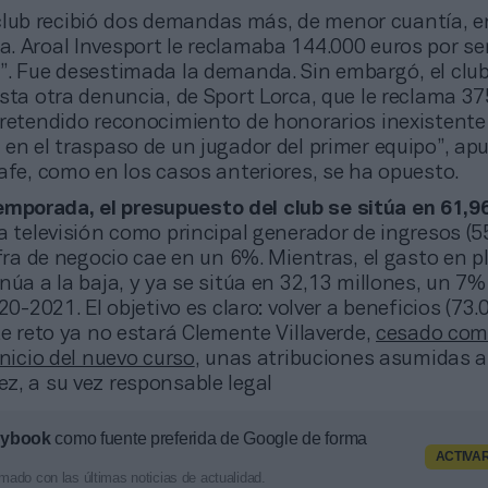
club recibió dos demandas más, de menor cuantía, e
. Aroal Invesport le reclamaba 144.000 euros por ser
”. Fue desestimada la demanda. Sin embargó, el club
sta otra denuncia, de Sport Lorca, que le reclama 3
pretendido reconocimiento de honorarios inexistente
en el traspaso de un jugador del primer equipo”, ap
afe, como en los casos anteriores, se ha opuesto.
emporada, el presupuesto del club se sitúa en 61,9
la televisión como principal generador de ingresos (5
ifra de negocio cae en un 6%. Mientras, el gasto en pl
núa a la baja, y ya se sitúa en 32,13 millones, un 7% 
20-2021. El objetivo es claro: volver a beneficios (73.
te reto ya no estará Clemente Villaverde,
cesado como
inicio del nuevo curso
, unas atribuciones asumidas 
z, a su vez responsable legal
aybook
como fuente preferida de Google de forma
ACTIVA
mado con las últimas noticias de actualidad.