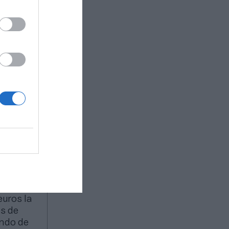
 millones
antilla
ejercicio.
on un
illones de
ara
s de
os de
euros la
es de
ondo de