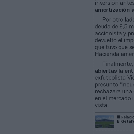
inversión ant
amortización a
Por otro lad
deuda de 9,5 m
accionista y pr
devuelto el imp
que tuvo que s
Hacienda amena
Finalmente
abiertas la en
exfutbolista Vi
presunto “incu
rechazara una o
en el mercado i
vista.
Relaci
El Getaf