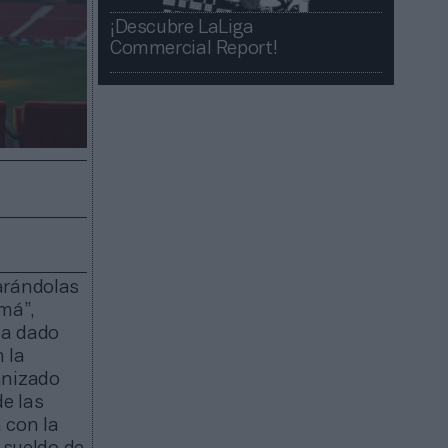
¡Descubre LaLiga
Commercial Report!​​
arándolas
amá”,
ha dado
 la
anizado
e las
 con la