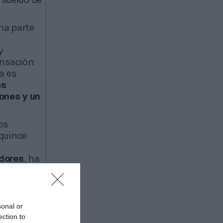
 sueldo de
na parte
y
ensación
a es
as
ones y un
os
 quince
adores
, ha
.
“Eso sólo
 por las
sonal or
 No en
ection to
ar así el