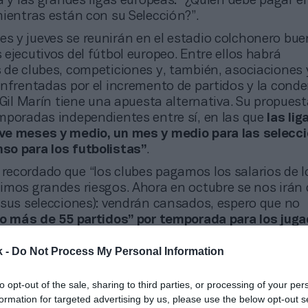
a y las grandes ligas europeas: “¿Quién debe pagar el
mientras están con su Selección?”.
es y jueves se reunirán en el estadio colchonero bue
ejecutivos del fútbol europeo. Entre ellos habrá
 de clubes, competiciones y, también, asociaciones 
Enfrentadas por el incremento de partidos y la cond
 Gil Marín tiene una apuesta alternativa. Su propuest
mporadas independientes entre sí, en las que
las lig
e meses y medio, un mes y medio para las selecci
o para los futbolistas”
.
 recordado que “los clubes pagamos los salarios de l
imos grandes riesgos. Ahora en octubre se nos irán
 sus selecciones): vendrán cansados, espero que no
o más de 55 partidos” por temporada para los jug
k -
Do Not Process My Personal Information
ntre organizadores “lo único que nos hace es sufrir”
 en un escenario: la emancipación
. Si no se remedia
to opt-out of the sale, sharing to third parties, or processing of your per
 que regulan las competiciones, terminará pasando.
formation for targeted advertising by us, please use the below opt-out s
ga, pero habrá cambios, porque es inviable condicion