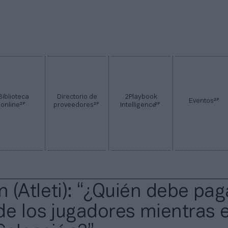
Biblioteca
Directorio de
2Playbook
2P
Eventos
2P
2P
2P
online
proveedores
Intelligence
n (Atleti): “¿Quién debe pag
de los jugadores mientras 