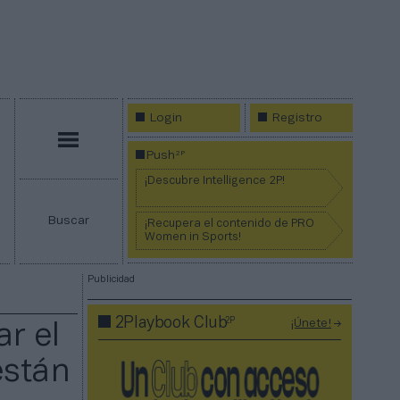
Login
Registro
Menú
2P
Push
¡Descubre Intelligence 2P!
Buscar
¡Recupera el contenido de PRO
Women in Sports!
Publicidad
2P
2Playbook Club
¡Únete!
ar el
están