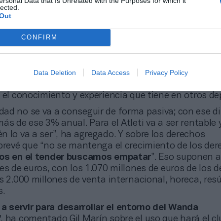
ersonal Data that Is Unrelated with the Purposes for which it
ía que estaba “precipitada, no estaba suficientemen
lected.
Out
CONFIRM
 deportiva y un Wanda con ‘cashless’
 acuerdo entre LaLiga y CVC, Gil Marín ha apuntado
Data Deletion
Data Access
Privacy Policy
s es excesivamente alto, pero no hay que analizarlo
 financiero
, sino qué sinergias nos genera como soc
 el conocimiento y experiencia que tiene en otros de
idad no se va a conseguir de forma pasiva; con ese d
ás de ese 3% anual. Para el Atleti va a ser rentable 
 lo va a ser”, ha agregado. Y sobre los derechos
 prevé que “no se mantenga el crecimiento de los de
os en el tender buscamos empatar
”. Eso suponen 
es de euros, con los 1.070 millones de euros de los 
s 2.000 millones de venta internacional, horeca, re
s.
a servir para desarrollar el entorno del Wanda
”
, ha comentado Gil Marín sobre el uso que hará el cl