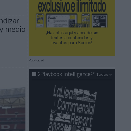
ndizar
 y medio
¡Haz click aquí y accede sin
límites a contenidos y
eventos para Socios!​​​​​​​
Publicidad
2P
2Playbook Intelligence
Todos