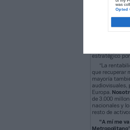
of my P
Superliga sent
was col
trabajada”.
Opted 
CVC, ciudad
Respecto al
tipo de interé
punto de vista
estratégico por
“La rentabil
que recuperar m
mayoría también
audiovisuales,
Europa.
Nosotr
de 3.000 millon
nacionales y lo
resto de activo
“A mí me va 
Metropolitano