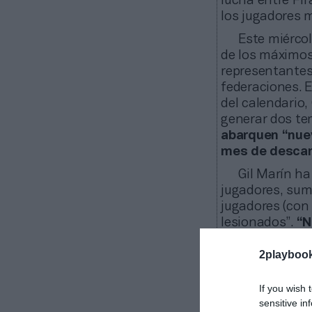
lucha entre Fif
los jugadores 
Este miércol
de los máximos 
representantes
federaciones. 
del calendario,
generar dos te
abarquen “nuev
mes de descans
Gil Marín ha
jugadores, sum
jugadores (con
lesionados”.
“N
solicitado.
2playboo
Esta pelea e
puede terminar
If you wish 
organizaciones
sensitive in
formato Superli