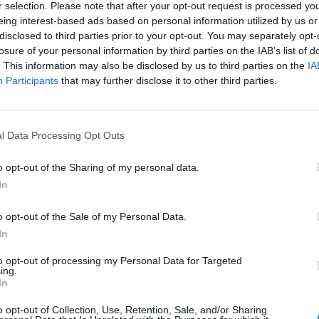
r selection. Please note that after your opt-out request is processed y
s clubes”, ha asegurado el máximo dirigente rojiblanc
eing interest-based ads based on personal information utilized by us or
disclosed to third parties prior to your opt-out. You may separately opt-
 Gil Marín, ha reconocido la dependencia económica 
losure of your personal information by third parties on the IAB’s list of
 gestores de las competiciones: “Más de un 50% de 
. This information may also be disclosed by us to third parties on the
IA
den de la gestión de ingresos que hace LaLiga y Uef
Participants
that may further disclose it to other third parties.
mbién, se ha mostrado preocupado por el ambiente “
ualmente en el ecosistema del fútbol. “Tenemos que 
uir que el aficionado se sienta que forman parte de
l Data Processing Opt Outs
a solicitado.
 dirigente español ha loado el trabajo de Uefa con 
o opt-out of the Sharing of my personal data.
ndo encontrar el balance correcto entre los grandes
In
s, y ha destacado que “gestionar para todos los clu
.
o opt-out of the Sale of my Personal Data.
In
perliga ha reconocido que, “cuando nos invitaron 
s a estar en esa mesa?
Por todo lo logrado en la úl
to opt-out of processing my Personal Data for Targeted
ing.
que tardaron 48 horas en desmarcarse de la nueva
In
s darse cuenta de que “el fútbol tradicional es quie
uí y percibir también el rechazo de nuestra masa soc
o opt-out of Collection, Use, Retention, Sale, and/or Sharing