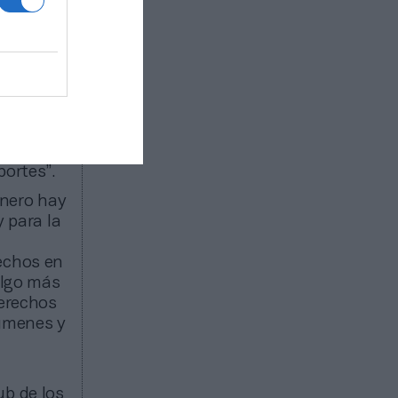
te
 que
“el
 desde el
io
portes”.
inero hay
y para la
rechos en
algo más
derechos
súmenes y
ub de los