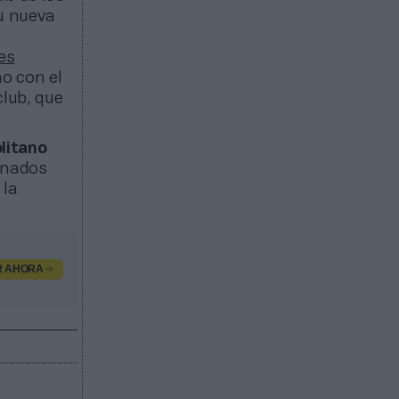
su nueva
es
ho con el
club, que
litano
ionados
 la
R AHORA