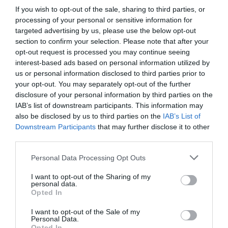
El Chase Center, además de acoger los partidos
If you wish to opt-out of the sale, sharing to third parties, or
de los Warriors, debía acoger entre 200 y 250
processing of your personal or sensitive information for
eventos anuales
, sumando conciertos, eventos
targeted advertising by us, please use the below opt-out
deportivos de otro tipo y espectáculos. Una vía de
section to confirm your selection. Please note that after your
financiación que se ha visto cortada para el equipo
opt-out request is processed you may continue seeing
californiano, que aún no sabe cuándo podrá volver a
interest-based ads based on personal information utilized by
ingresar por este concepto.
us or personal information disclosed to third parties prior to
Precisamente, hace pocos días se conocía que
los
your opt-out. You may separately opt-out of the further
Warriors han batido a los Lakers y
buscan el
Trono
disclosure of your personal information by third parties on the
de Hierro
como franquicia más valorada de la NBA
.
IAB’s list of downstream participants. This information may
La franquicia ha superado por primera vez al equipo
also be disclosed by us to third parties on the
IAB’s List of
angelino y prácticamente ha alcanzado a los New York
Downstream Participants
that may further disclose it to other
Knicks con una valoración de 5.210 millones de dólares
(4.311 millones de euros).
third parties.
Personal Data Processing Opt Outs
Añadir
2Playbook
como fuente preferida de Google
de forma gratuita
I want to opt-out of the Sharing of my
Mantente informado con las últimas noticias de actualidad.
personal data.
ACTIVAR AHORA
Opted In
I want to opt-out of the Sale of my
Personal Data.
Opted In