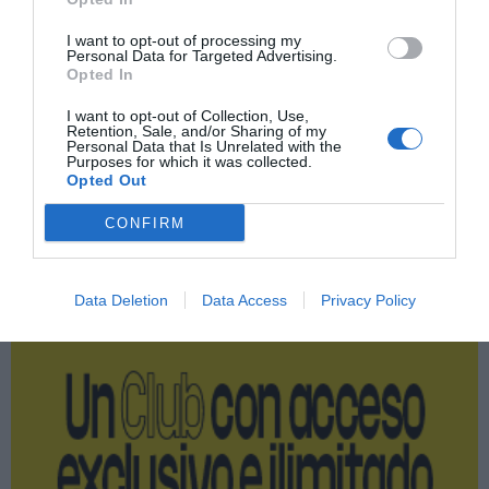
Compartir
I want to opt-out of processing my
Imprimir
Personal Data for Targeted Advertising.
Opted In
Índex
2P
I want to opt-out of Collection, Use,
Retention, Sale, and/or Sharing of my
Personal Data that Is Unrelated with the
NBA
Purposes for which it was collected.
Opted Out
CONFIRM
Publicidad
Data Deletion
Data Access
Privacy Policy
2P
2Playbook Club