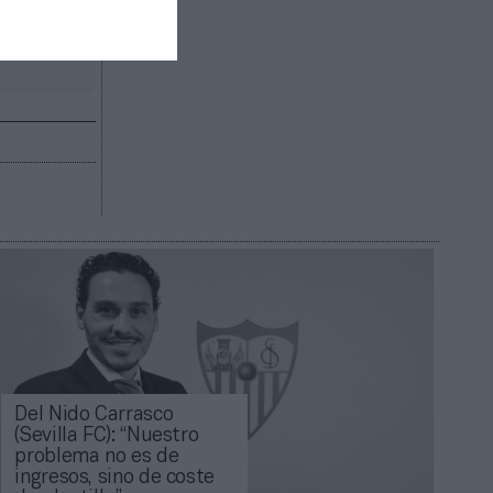
R AHORA
Del Nido Carrasco
(Sevilla FC): “Nuestro
problema no es de
ingresos, sino de coste