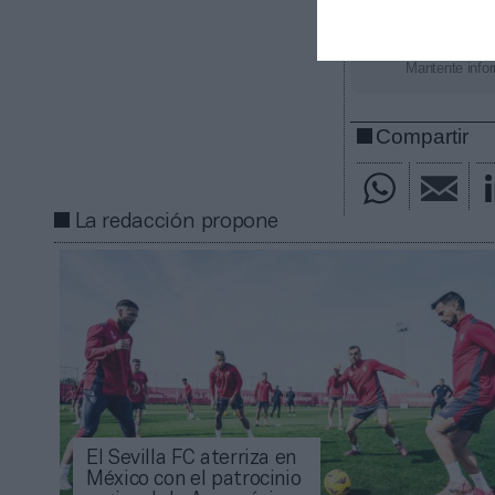
Añadir
2Pl
gratuita
Mantente infor
Compartir
La redacción propone
El Sevilla FC aterriza en
México con el patrocinio