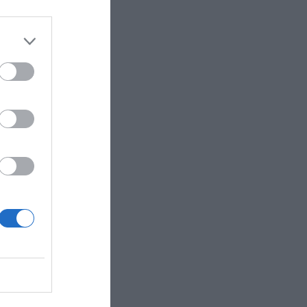
entonces,
ción a un
hs. El
,
por lo
a senda de
ercado de
negocio de
ncia a
 como más
ados por
 valor
n,