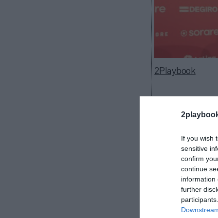
2Playbook
2playboo
José María Cruz
El club ha anu
If you wish 
esta semana, t
sensitive in
confirm you
verano, y por 
continue se
Nido Carrasco y
information 
reemplazo de J
further disc
Cruz ha esta
participants
Llegó en 2002 y
Downstream 