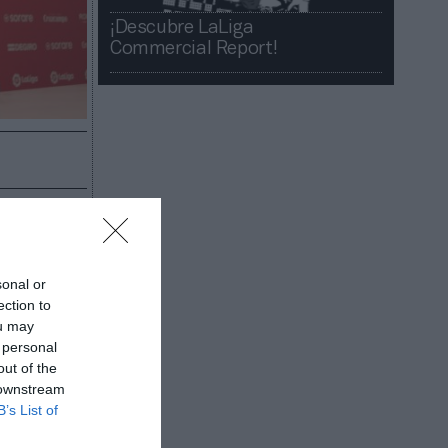
¡Descubre LaLiga
Commercial Report!​​
 el cargo.
l club
sonal or
espués del
ection to
ou may
ía Del
 personal
como
out of the
 downstream
tapas.
B’s List of
que