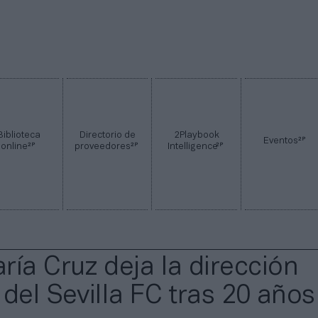
Biblioteca
Directorio de
2Playbook
2P
Eventos
2P
2P
2P
online
proveedores
Intelligence
ría Cruz deja la dirección
del Sevilla FC tras 20 años