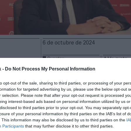
6 de octubre de 2024
Guardar
Me gusta
k -
Do Not Process My Personal Information
 deja la dirección del Sevilla FC
tras una década en
nciado en
un comunicado
que el directivo ha dejado e
to opt-out of the sale, sharing to third parties, or processing of your per
ras acordar en mayo que seguiría vinculado hasta d
formation for targeted advertising by us, please use the below opt-out s
r selection. Please note that after your opt-out request is processed y
ahora se desconoce quién será su sustituto.
José Mar
eing interest-based ads based on personal information utilized by us or
a se hizo con la presidencia
en enero de este año 
disclosed to third parties prior to your opt-out. You may separately opt-
osé Castro.
losure of your personal information by third parties on the IAB’s list of
do vinculado al Sevilla durante veinte años en dos e
. This information may also be disclosed by us to third parties on the
IA
 en 2005 ascendió a director general, puesto en el 
Participants
that may further disclose it to other third parties.