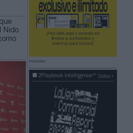
nque
l Nido
¡Haz click aquí y accede sin
 como
límites a contenidos y
eventos para Socios!​​​​​​​
Publicidad
2P
2Playbook Intelligence
Todos