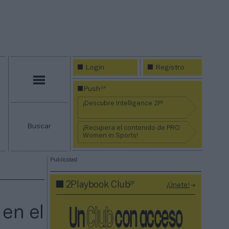
Login
Registro
Menú
2P
Push
¡Descubre Intelligence 2P!
Buscar
¡Recupera el contenido de PRO
Women in Sports!
Publicidad
2P
2Playbook Club
¡Únete!
 en el