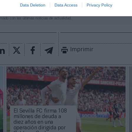
Data Deletion
Data Access
Privacy Policy
aybook
como fuente preferida de Google de forma
ACTIVA
mado con las últimas noticias de actualidad.
Imprimir
El Sevilla FC firma 108
millones de deuda a
diez años en una
operación dirigida por