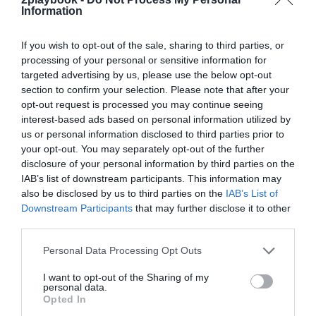
equipo en cada uno de los grandes mercados
Information
europeos
– o
Monarch Collective
, entre otros grupos
inversores en el fútbol femenino internacional.
If you wish to opt-out of the sale, sharing to third parties, or
processing of your personal or sensitive information for
El Barça lidera la inversión en plantilla y dobla el
targeted advertising by us, please use the below opt-out
Real Madrid
section to confirm your selection. Please note that after your
El otro equipo de Kynisca en Europa es el
London
opt-out request is processed you may continue seeing
City Lionesses
, que este domingo se juega el ascenso
interest-based ads based on personal information utilized by
a la
Women’s Super League
(WSL), la Primera División
femenina de Inglaterra. En este caso, Kang invirtió en
us or personal information disclosed to third parties prior to
un equipo independiente que se había desligado
your opt-out. You may separately opt-out of the further
previamente del
Millwall FC
. Este ejemplo también
disclosure of your personal information by third parties on the
empuja a LaLiga a tomar decisiones como ésta, ya que
IAB’s list of downstream participants. This information may
el dinero de Kang u otras inversoras podría tener ahora
also be disclosed by us to third parties on the
IAB’s List of
mayor atractivo para invertir en un equipo que penda
Downstream Participants
that may further disclose it to other
de LaLiga antes que en uno independiente, como el
third parties.
Madrid CFF, el Levante Badalona, el Costa Adeje
Tenerife o el Alhama ElPozo, que volverá al fútbol
Personal Data Processing Opt Outs
profesional en 2025-2026.
I want to opt-out of the Sharing of my
personal data.
Relacionado
Opted In
El Barça femenino ya es rentable: 18 millones de
negocio en 23-24 y supera al básquet