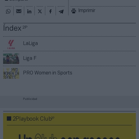
Imprimir
Índex
2P
LaLiga
Liga F
PRO Women in Sports
Publicidad
2P
2Playbook Club