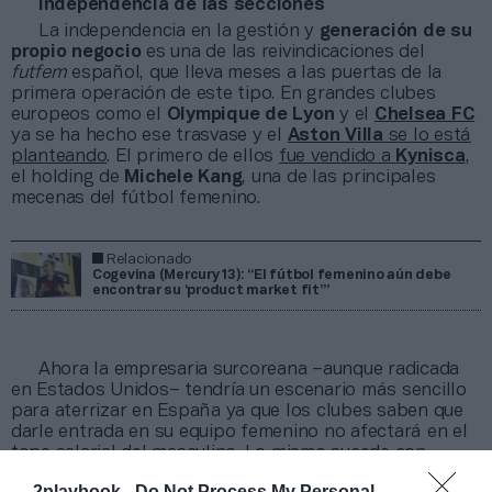
Independencia de las secciones
La independencia
en la gestión y
generación de su
propio negocio
es una de las reivindicaciones del
futfem
español, que lleva meses a las puertas de la
primera operación de este tipo. En grandes clubes
europeos como el
Olympique de Lyon
y el
Chelsea FC
ya se ha hecho ese trasvase y el
Aston Villa
se lo está
planteando
. El primero de ellos
fue vendido a
Kynisca
,
el holding de
Michele Kang
, una de las principales
mecenas del fútbol femenino.
Relacionado
Cogevina (Mercury13): “El fútbol femenino aún debe
encontrar su ‘product market fit’”
Ahora la empresaria surcoreana –aunque radicada
en Estados Unidos– tendría un escenario más sencillo
para aterrizar en España ya que los clubes saben que
darle entrada en su equipo femenino no afectará en el
tope salarial del masculino. Lo mismo sucede con
Mercury/13
–ya ha anunciado que
busca tener un
2playbook -
Do Not Process My Personal