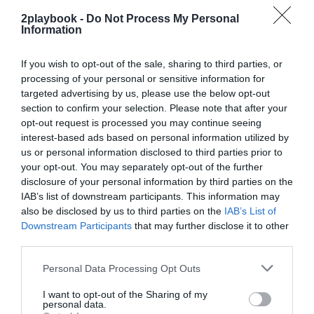
Román Gómez-Ponti, al frente de servicios jurídicos
durante el mandato de Josep Maria Bartomeu.
2playbook -
Do Not Process My Personal
Information
En cuanto a nuevos ejecutivos, el regreso de
Laporta ha supuesto los fichajes de Reverter, pero
también
los de Álex Barbany para la dirección de
If you wish to opt-out of the sale, sharing to third parties, or
ingresos, Cinto Ajram como director comercial
y Mateu
processing of your personal or sensitive information for
Alemany para la dirección de fútbol. Juan Carlos
targeted advertising by us, please use the below opt-out
Navarro, mito de la sección de baloncesto,
ahora
section to confirm your selection. Please note that after your
estará liderando la misma en sustitución de Nacho
opt-out request is processed you may continue seeing
Rodríguez
.
interest-based ads based on personal information utilized by
Por otro lado, Carles Cendrós ha vuelto al club, tras
us or personal information disclosed to third parties prior to
dos años de director de recursos humanos en Desigual,
your opt-out. You may separately opt-out of the further
mientras que el área legal estará dirigida por Pere Lluís
Mellado. Además, Manana Giorgadze será la nueva jefa
disclosure of your personal information by third parties on the
del gabinete de presidencia.
IAB’s list of downstream participants. This information may
also be disclosed by us to third parties on the
IAB’s List of
Downstream Participants
that may further disclose it to other
Añadir
2Playbook
como fuente preferida de Google
de forma gratuita
third parties.
Mantente informado con las últimas noticias de actualidad.
ACTIVAR AHORA
Personal Data Processing Opt Outs
I want to opt-out of the Sharing of my
personal data.