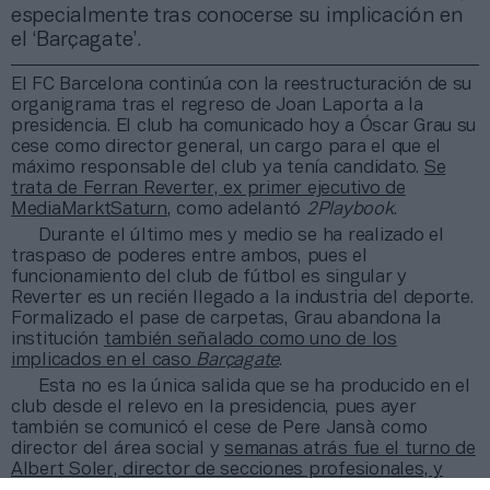
especialmente tras conocerse su implicación en
el ‘Barçagate’.
El FC Barcelona continúa con la reestructuración de su
organigrama tras el regreso de Joan Laporta a la
presidencia. El club ha comunicado hoy a Óscar Grau su
cese como director general, un cargo para el que el
máximo responsable del club ya tenía candidato.
Se
trata de Ferran Reverter, ex primer ejecutivo de
MediaMarktSaturn
, como adelantó
2Playbook
.
Durante el último mes y medio se ha realizado el
traspaso de poderes entre ambos, pues el
funcionamiento del club de fútbol es singular y
Reverter es un recién llegado a la industria del deporte.
Formalizado el pase de carpetas, Grau abandona la
institución
también señalado como uno de los
implicados en el caso
Barçagate
.
Esta no es la única salida que se ha producido en el
club desde el relevo en la presidencia, pues ayer
también se comunicó el cese de Pere Jansà como
director del área social y
semanas atrás fue el turno de
Albert Soler, director de secciones profesionales, y