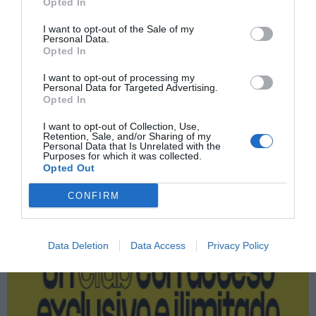
Opted In
Compartir
I want to opt-out of the Sale of my
Imprimir
Personal Data.
Opted In
Índex
2P
I want to opt-out of processing my
Personal Data for Targeted Advertising.
Opted In
FC Barcelona
I want to opt-out of Collection, Use,
Retention, Sale, and/or Sharing of my
Personal Data that Is Unrelated with the
Purposes for which it was collected.
Opted Out
Publicidad
CONFIRM
2P
2Playbook Club
Data Deletion
Data Access
Privacy Policy