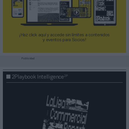
¡Haz click aquí y accede sin límites a contenidos
y eventos para Socios!​​​​​​​
Publicidad
2P
2Playbook Intelligence