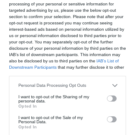
processing of your personal or sensitive information for
2017 debutó como director de desarrollo internacional,
targeted advertising by us, please use the below opt-out
ampliando sus competencias a comercial en 2019 y
section to confirm your selection. Please note that after your
también al área de marca en 2020.
A mediados de 2021
se convirtió en el número dos de Tebas como director
opt-out request is processed you may continue seeing
general ejecutivo
, compartiendo rango en el
interest-based ads based on personal information utilized by
organigrama con Javier Gómez como director general
us or personal information disclosed to third parties prior to
corporativo.
your opt-out. You may separately opt-out of the further
disclosure of your personal information by third parties on the
Jorge de la Vega, relevo de Mayo en LaLiga
IAB’s list of downstream participants. This information may
also be disclosed by us to third parties on the
IAB’s List of
En todo este periodo, alguno de los principales
hitos han sido
la firma de la
joint venture
con
Downstream Participants
that may further disclose it to other
Relevent en Nortamérica,
que ha dado paso
al
third parties.
histórico contrato con ESPN
y acciones como LaLiga
Summer Tour; la ampliación de la alianza con EA
Personal Data Processing Opt Outs
Sports, que
supone unos 60 millones de euros anuales
;
la alianza con
PortAventura World para abrir un parque
I want to opt-out of the Sharing of my
personal data.
temático
, o la reciente colaboración con Arabia Saudí
Opted In
que
reportará unos 20 millones de euros anuales
.
LaLiga ha estado el último trimestre preparando la
I want to opt-out of the Sale of my
salida, de ahí que a
finales de octubre anunciara
el
Personal Data.
ascenso de Jorge de la Vega como adjunto a la
Opted In
dirección general ejecutiva
y máximo responsable de