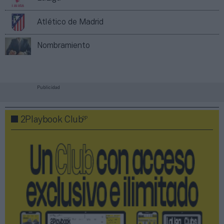
Atlético de Madrid
Nombramiento
Publicidad
2P
2Playbook Club