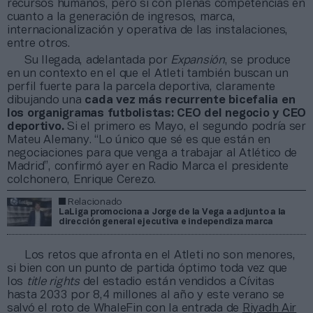
recursos humanos, pero sí con plenas competencias en
cuanto a la generación de ingresos, marca,
internacionalización y operativa de las instalaciones,
entre otros.
Su llegada, adelantada por
Expansión
, se produce
en un contexto en el que el Atleti también buscan un
perfil fuerte para la parcela deportiva, claramente
dibujando una
cada vez más recurrente bicefalia en
los organigramas futbolistas: CEO del negocio y CEO
deportivo.
Si el primero es Mayo, el segundo podría ser
Mateu Alemany. “Lo único que sé es que están en
negociaciones para que venga a trabajar al Atlético de
Madrid”, confirmó ayer en Radio Marca el presidente
colchonero, Enrique Cerezo.
Relacionado
LaLiga promociona a Jorge de la Vega a adjunto a la
dirección general ejecutiva e independiza marca
Los retos que afronta en el Atleti no son menores,
si bien con un punto de partida óptimo toda vez que
los
title rights
del estadio están vendidos a Cívitas
hasta 2033 por 8,4 millones al año y este verano se
salvó el roto de WhaleFin con la entrada de
Riyadh Air