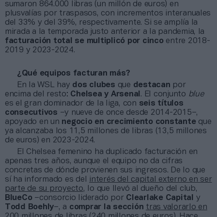
sumaron 864.000 libras (un millón de euros) en
plusvalías por traspasos, con incrementos interanuales
del 33% y del 39%, respectivamente. Si se amplía la
mirada a la temporada justo anterior a la pandemia, la
facturación total
se multiplicó
por cinco
entre 2018-
2019 y 2023-2024.
¿Qué equipos facturan más?
En la WSL hay
dos clubes
que
destacan
por
encima del resto:
Chelsea y Arsenal
. El conjunto
blue
es el gran dominador de la liga, con
seis títulos
consecutivos
–y nueve de once desde 2014-2015–,
apoyado en un
negocio en crecimiento constante
que
ya alcanzaba los 11,5 millones de libras (13,5 millones
de euros) en 2023-2024.
El Chelsea femenino ha duplicado facturación en
apenas tres años, aunque el equipo no da cifras
concretas de dónde provienen sus ingresos. De lo que
sí ha informado es del
interés del capital externo en ser
parte de su proyecto
, lo que llevó al dueño del club,
BlueCo
–consorcio liderado por
Clearlake Capital
y
Todd Boehly
–, a
comprar la sección
tras valorarlo en
200 millones de libras
(240 millones de euros). Hace