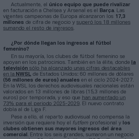
Actualmente, el
único equipo que puede rivalizar
en facturación a Chelsea y Arsenal es el
Barça
. Las
vigentes campeonas de Europa alcanzaron los
17,3
millones
de cifra de negocio y
superó los 18 millones
sumando el resto de ingresos
.
¿Por dónde llegan los ingresos al fútbol
femenino?
En su mayoría, los clubes de fútbol femenino se
apoyan en los patrocinios. También en la élite, donde
la
televisión
sólo ha alcanzado unas cifras destacables
en la
NWSL
de Estados Unidos: 60 millones de dólares
(56 millones de euros) anuales
en el ciclo 2024-2027.
En la WSL los derechos audiovisuales nacionales están
valorados en 13 millones de libras (15,3 millones de
euros) por temporada, y eso que
han aumentado un
73% para el periodo 2025-2029
. El nuevo contrato
dobla al de Liga F.
Pese a ello, el reparto audiovisual no compensa la
inversión que requiere hoy el
futfem
profesional y
los
clubes obtienen sus mayores ingresos del área
comercial
. Entre los seis grandes, sumaron un negocio