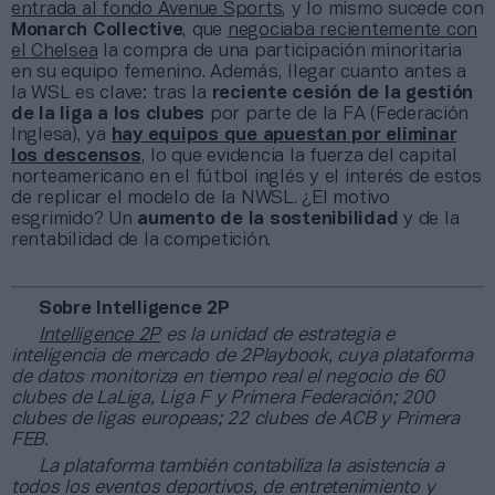
entrada al fondo Avenue Sports
, y lo mismo sucede con
Monarch Collective
, que
negociaba recientemente con
el Chelsea
la compra de una participación minoritaria
en su equipo femenino. Además, llegar cuanto antes a
la WSL es clave: tras la
reciente cesión de la gestión
de la liga a los clubes
por parte de la FA (Federación
Inglesa), ya
hay equipos que apuestan por eliminar
los descensos
, lo que evidencia la fuerza del capital
norteamericano en el fútbol inglés y el interés de estos
de replicar el modelo de la NWSL. ¿El motivo
esgrimido? Un
aumento de la sostenibilidad
y de la
rentabilidad de la competición.
Sobre Intelligence 2P
Intelligence 2P
es la unidad de estrategia e
inteligencia de mercado de 2Playbook, cuya plataforma
de datos monitoriza en tiempo real el negocio de 60
clubes de LaLiga, Liga F y Primera Federación; 200
clubes de ligas europeas; 22 clubes de ACB y Primera
FEB.
La plataforma también contabiliza la asistencia a
todos los eventos deportivos, de entretenimiento y