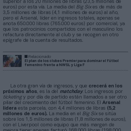
superior a los 20 millones de libras (23,5 millones de
euros) por esta vía. La media del
Big Six
es de más de
3,5 millones de libras (4,1 millones de euros) al año,
pero el Arsenal, líder en ingresos totales, apenas se
anota 650.000 libras (765.000 euros) por comercial, ya
que los patrocinios compartidos con el masculino los
refactura directamente al club y se recogen en otro
epígrafe de la cuenta de resultados.
Relacionado
El plan de los clubes Premier para dominar el fútbol
femenino frente a NWSL y Liga F
La otra gran vía de ingresos, y que
crecerá en los
próximos años
, es la del
matchday
. Los ingresos por
ticketing
y por día de partido están llamados a ser otro
pilar del crecimiento del fútbol femenino. El
Arsenal
lidera
esta parcela, con 4,4 millones de libras
(5,2
millones de euros).
La media en el
Big Six
se sitúa
sobre los 1,5 millones de libras (1,8 millones de euros),
con el Liverpool como equipo que más margen de
mejora tiene: apenas facturó 168.000 libras (198.000