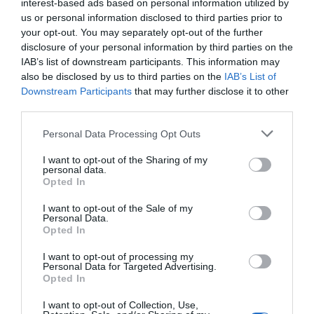
interest-based ads based on personal information utilized by
us or personal information disclosed to third parties prior to
Relacionado
your opt-out. You may separately opt-out of the further
El Chelsea FC vende el femenino a sus dueños para
disclosure of your personal information by third parties on the
darse un beneficio de 153 millones en 2023-2024
IAB’s list of downstream participants. This information may
also be disclosed by us to third parties on the
IAB’s List of
Downstream Participants
that may further disclose it to other
En cambio,
el Chelsea asumió unas pérdidas
de
third parties.
8,4 millones de libras
(9,9 millones de euros)
, el doble
que un año antes. En las últimas seis temporadas, el
Personal Data Processing Opt Outs
club londinense acumula unos números rojos de 19,2
millones de libras (22,6 millones de euros). La media de
I want to opt-out of the Sharing of my
las pérdidas netas del
Big Six
se situó en 2,3 millones
personal data.
de libras (2,7 millones de euros) en 2023-2024. El
único
Opted In
equipo
que se mantiene
rentable es el Liverpool
, que
no pierde dinero desde 2020-2021 y acumula unos
I want to opt-out of the Sale of my
Personal Data.
exiguos beneficios de 840.000 libras (988.319 euros)
Opted In
desde entonces.
I want to opt-out of processing my
Personal Data for Targeted Advertising.
Los nuevos rivales: holdings especializados
Opted In
Aunque el reinado del
Big Six
femenino está
consolidado, a medio plazo hay rivales que van a
I want to opt-out of Collection, Use,
aspirar al trono de la WSL. El Aston Villa, con dueños