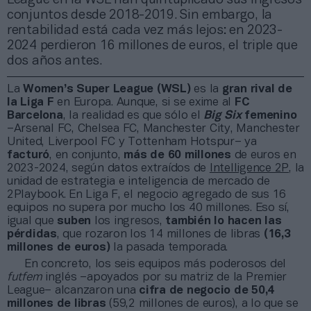
conjuntos desde 2018-2019. Sin embargo, la
rentabilidad está cada vez más lejos: en 2023-
2024 perdieron 16 millones de euros, el triple que
dos años antes.
La
Women’s Super League
(WSL)
es la
gran rival de
la
Liga F
en Europa. Aunque, si se exime al
FC
Barcelona
, la realidad es que sólo el
Big Six
femenino
–Arsenal FC, Chelsea FC, Manchester City, Manchester
United, Liverpool FC y Tottenham Hotspur– ya
facturó
, en conjunto,
más de 60 millones
de euros en
2023-2024, según datos extraídos de
Intelligence 2P
, la
unidad de estrategia e inteligencia de mercado de
2Playbook. En Liga F, el negocio agregado de sus 16
equipos no supera por mucho los 40 millones. Eso sí,
igual que
suben
los ingresos,
también lo hacen las
pérdidas
, que rozaron los 14 millones de libras
(16,3
millones de euros)
la pasada temporada.
En concreto, los seis equipos más poderosos del
futfem
inglés –apoyados por su matriz de la Premier
League– alcanzaron una
cifra de negocio de 50,4
millones de libras
(59,2 millones de euros), a lo que se