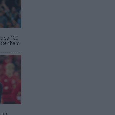
otros 100
Tottenham
 del