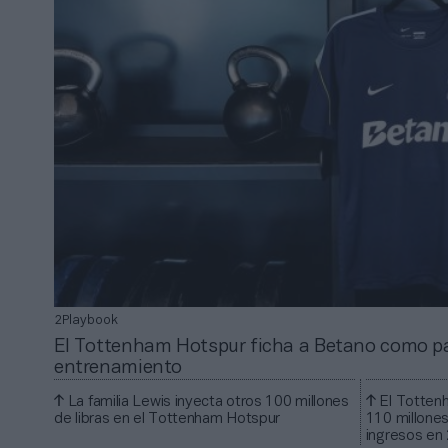
2Playbook
El Tottenham Hotspur ficha a Betano como pa
entrenamiento
La familia Lewis inyecta otros 100 millones
El Totten
de libras en el Tottenham Hotspur
110 millone
ingresos en