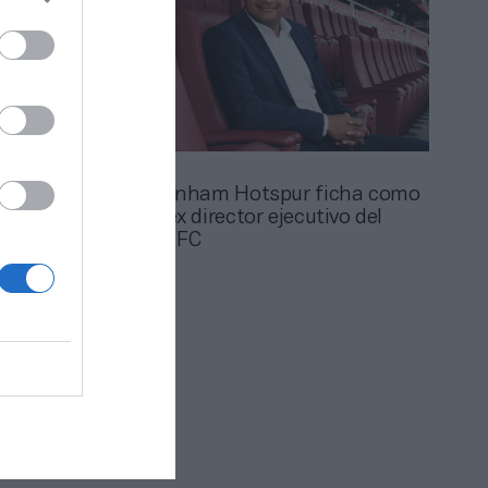
2Playbook
encia
tras 25
El Tottenham Hotspur ficha como
CEO al ex director ejecutivo del
Arsenal FC