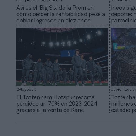
J. Izquierdo / M. Menchén
2Playbook
Así es el ‘Big Six’ de la Premier:
Ineos sig
cómo perder la rentabilidad pese a
deporte: 
doblar ingresos en diez años
patrocini
2Playbook
Jabier Izquie
El Tottenham Hotspur recorta
Tottenham
pérdidas un 70% en 2023-2024
millones 
gracias a la venta de Kane
estadio p