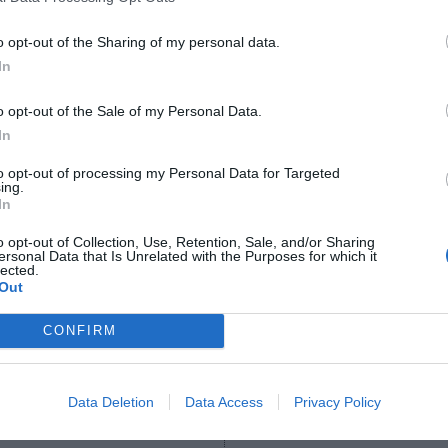
o opt-out of the Sharing of my personal data.
In
o opt-out of the Sale of my Personal Data.
2Playbook
In
Daniel Levy deja la presid
to opt-out of processing my Personal Data for Targeted
 del Tottenham Hotspur
ejecutiva del Tottenham 
ing.
tros 100 millones de
años
In
ra compensar pérdidas
o opt-out of Collection, Use, Retention, Sale, and/or Sharing
ersonal Data that Is Unrelated with the Purposes for which it
lected.
Out
CONFIRM
Data Deletion
Data Access
Privacy Policy