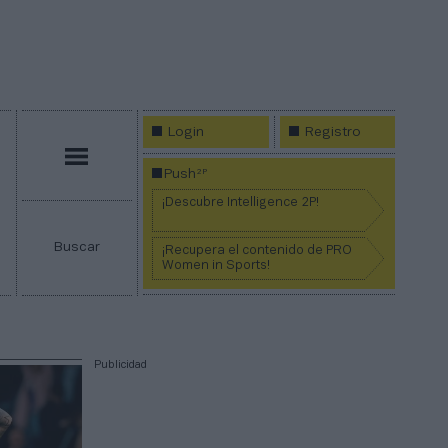
Login
Registro
Menú
2P
Push
¡Descubre Intelligence 2P!
Buscar
¡Recupera el contenido de PRO
Women in Sports!
Publicidad