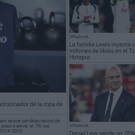
2Playbook
La familia Lewis inyecta 
millones de libras en el 
Hotspur
trocinador de la ropa de
ham asume pérdidas récord de
s pese a elevar un 7% sus
2Playbook
 2024-2025
Daniel Levy vende un 25%