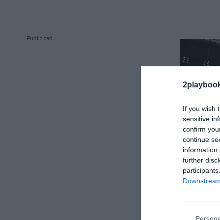
Publicidad
2playboo
If you wish 
sensitive in
confirm you
continue se
2Playbook
information 
El Totte
further disc
récord de
participants
elevar un
Downstream 
2024-20
Persona