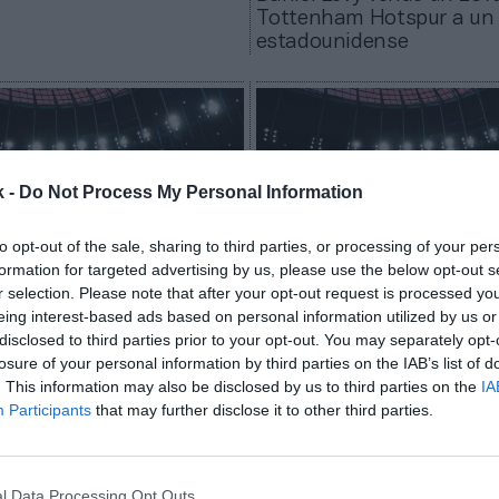
Tottenham Hotspur a un ‘
estadounidense
k -
Do Not Process My Personal Information
to opt-out of the sale, sharing to third parties, or processing of your per
formation for targeted advertising by us, please use the below opt-out s
r selection. Please note that after your opt-out request is processed y
eing interest-based ads based on personal information utilized by us or
2Playbook
disclosed to third parties prior to your opt-out. You may separately opt-
nham asume pérdidas
El Tottenham Hotspur al
losure of your personal information by third parties on the IAB’s list of
 110 millones pese a
una valoración de casi 3.
. This information may also be disclosed by us to third parties on the
IA
 7% sus ingresos en
millones de euros
Participants
that may further disclose it to other third parties.
25
l Data Processing Opt Outs