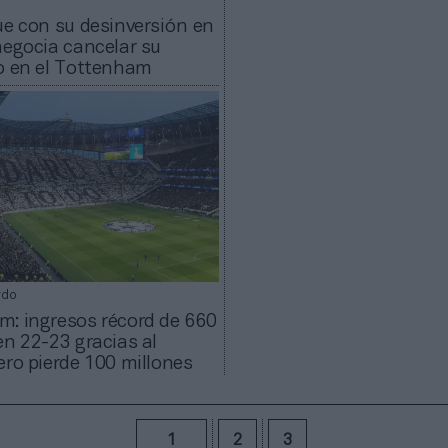
ue con su desinversión en
negocia cancelar su
o en el Tottenham
rdo
: ingresos récord de 660
en 22-23 gracias al
ero pierde 100 millones
1
2
3