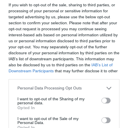
La consolidación del nuevo CEO completa la
If you wish to opt-out of the sale, sharing to third parties, or
reordenación interna que ha vivido el club en los dos
processing of your personal or sensitive information for
últimos años. Junto a Melero, otra figura clave de la
targeted advertising by us, please use the below opt-out
operativa de la entidad es
Marc Armstrong
, ex de la
section to confirm your selection. Please note that after your
NBA, que dirige la estrategia de todas las áreas de
opt-out request is processed you may continue seeing
generación de ingresos. Asimismo,
Fabien Allègre
,
interest-based ads based on personal information utilized by
director de marca, y clave en la expansión internacional
us or personal information disclosed to third parties prior to
de la marca PSG, asumió el año pasado el cargo de
your opt-out. You may separately opt-out of the further
director adjunto de la Fundación Paris Saint-Germain,
disclosure of your personal information by third parties on the
mientras que, en el área de la comunicación, la entidad
firmó como directora de comunicación corporativa a
IAB’s list of downstream participants. This information may
Michelle Gilbert
, hasta entonces
dircom
de Meta en
also be disclosed by us to third parties on the
IAB’s List of
Francia y el sur de Europa.
Downstream Participants
that may further disclose it to other
third parties.
Sobre Intelligence 2P
Personal Data Processing Opt Outs
Intelligence 2P
es la unidad de estrategia e
I want to opt-out of the Sharing of my
inteligencia de mercado de 2Playbook, cuya plataforma
personal data.
de datos monitoriza en tiempo real el negocio de 60
Opted In
clubes de LaLiga, Liga F y Primera Rfef; 200 clubes de
ligas europeas; 22 clubes de ACB y Primera FEB y otra
I want to opt-out of the Sale of my
veintena de Euroliga, Eurocup y BCL.
Personal Data.
Opted In
La plataforma también contabiliza la asistencia a