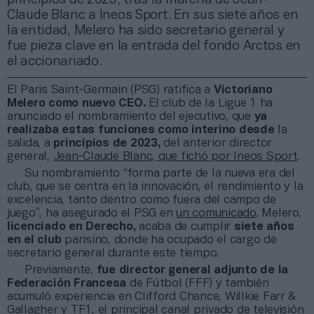
Claude Blanc a Ineos Sport. En sus siete años en
la entidad, Melero ha sido secretario general y
fue pieza clave en la entrada del fondo Arctos en
el accionariado.
El Paris Saint-Germain (PSG) ratifica a
Victoriano
Melero como nuevo CEO.
El club de la Ligue 1 ha
anunciado el nombramiento del ejecutivo, que
ya
realizaba estas funciones como interino
desde
la
salida, a
principios de 2023,
del anterior director
general,
Jean-Claude Blanc, que fichó por Ineos Sport
.
Su nombramiento “forma parte de la nueva era del
club, que se centra en la innovación, el rendimiento y la
excelencia, tanto dentro como fuera del campo de
juego”, ha asegurado el PSG en
un comunicado
. Melero,
licenciado en Derecho,
acaba de cumplir
siete años
en el club
parisino, donde ha ocupado el cargo de
secretario general durante este tiempo.
Previamente,
fue director general adjunto de la
Federación Francesa
de Fútbol (FFF) y también
acumuló experiencia en Clifford Chance, Willkie Farr &
Gallagher y TF1, el principal canal privado de televisión