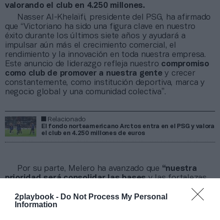
valorando el club en 4.250 millones.
Nasser Al-Khelaïfi, presidente del PSG, ha afirmado
que “Victoriano ha sido una figura clave en nuestro
éxito durante los últimos siete años y ayudará a
impulsar aún más el crecimiento comercial, el
rendimiento y la innovación en toda nuestra empresa.
Este anuncio de liderazgo refleja nuestro
compromiso
como club de promover a nuestra gente
y crecer
constantemente, como institución deportiva, marca y
negocio global y una comunidad colectiva”.
Relacionado
El fondo norteamericano Arctos entra en el PSG y valora
el club en 4.250 millones de euros
Por su parte, Melero ha avanzado que
“nuestra
prioridad será consolidar las bases
y las fortalezas
del club para convertirnos en un referente en
2playbook -
Do Not Process My Personal
rendimiento deportivo, innovación y crecimiento. Cada
Information
una de nuestras decisiones estará guiada por el
compromiso que tenemos con nuestros seguidores”.