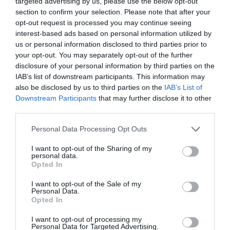
targeted advertising by us, please use the below opt-out
bandera.
Sería un gran error no aprovechar ese
section to confirm your selection. Please note that after your
interés
y dejar que se perdiera. Tengo que rodearme de
opt-out request is processed you may continue seeing
ellos para poder capitalizar al máximo el interés que
interest-based ads based on personal information utilized by
han mostrado para ayudar al Real Valladolid”, ha
us or personal information disclosed to third parties prior to
asegurado. Y mientras unos llegan, otros marchan:
your opt-out. You may separately opt-out of the further
Enrique Uruñuela
, copresidente del club hasta la
disclosure of your personal information by third parties on the
fecha,
sale del club para centrarse en proyectos de
Ignite en México
y el resto del continente americano.
IAB’s list of downstream participants. This information may
also be disclosed by us to third parties on the
IAB’s List of
Downstream Participants
that may further disclose it to other
Sobre Intelligence 2P
third parties.
Intelligence 2P
es la unidad de estrategia e
Personal Data Processing Opt Outs
inteligencia de mercado de 2Playbook, cuya plataforma
de datos monitoriza en tiempo real el negocio de 60
I want to opt-out of the Sharing of my
clubes de LaLiga, Liga F y Primera Federación; 200
personal data.
clubes de ligas europeas; 22 clubes de ACB y Primera
Opted In
FEB.
La plataforma de datos monitoriza más de 34.000
I want to opt-out of the Sale of my
Personal Data.
contratos de patrocinio, de los que 25.000
Opted In
corresponden al mercado español y más de 8.000 a
propiedades deportivas y competiciones internacionales,
I want to opt-out of processing my
segmentados por competición, tipología de activos,
Personal Data for Targeted Advertising.
marcas, categorías de producto y valor económico