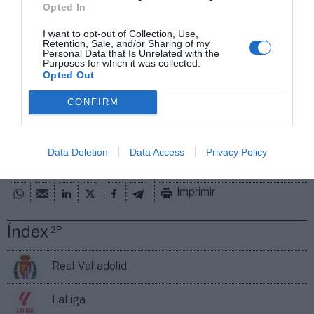
Opted In
aproximado de cada acuerdo. Si quieres más
información, contacta con nosotros
I want to opt-out of Collection, Use,
en
intelligence@2playbook.com
.
Retention, Sale, and/or Sharing of my
Personal Data that Is Unrelated with the
Purposes for which it was collected.
Añadir
2Playbook
como fuente preferida de Google
Opted Out
de forma gratuita
Mantente informado con las últimas noticias de actualidad.
CONFIRM
ACTIVAR AHORA
Data Deletion
Data Access
Privacy Policy
Compartir
Imprimir
Índex
2P
Real Valladolid
LaLiga