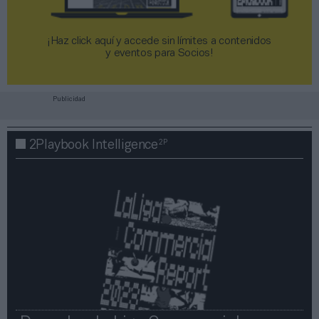
¡Haz click aquí y accede sin límites a contenidos
y eventos para Socios!​​​​​​​
Publicidad
2P
2Playbook Intelligence