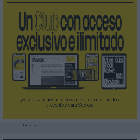
¡Haz click aquí y accede sin límites a contenidos
y eventos para Socios!​​​​​​​
Publicidad