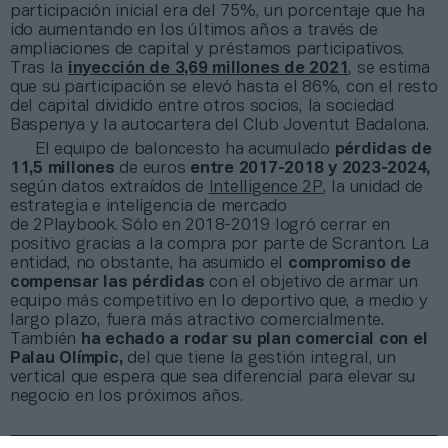
participación inicial era del 75%, un porcentaje que ha
ido aumentando en los últimos años a través de
ampliaciones de capital y préstamos participativos.
Tras la
inyección de 3,69 millones de 2021
, se estima
que su participación se elevó hasta el 86%, con el resto
del capital dividido entre otros socios, la sociedad
Baspenya y la autocartera del Club Joventut Badalona.
El equipo de baloncesto ha acumulado
pérdidas de
11,5 millones
de euros
entre 2017-2018 y 2023-2024,
según datos extraídos de
Intelligence 2P
, la unidad de
estrategia e inteligencia de mercado
de 2Playbook. Sólo en 2018-2019 logró cerrar en
positivo gracias a la compra por parte de Scranton. La
entidad, no obstante, ha asumido el
compromiso de
compensar las pérdidas
con el objetivo de armar un
equipo más competitivo en lo deportivo que, a medio y
largo plazo, fuera más atractivo comercialmente.
También
ha echado a rodar su plan comercial con el
Palau Olímpic,
del que tiene la gestión integral, un
vertical que espera que sea diferencial para elevar su
negocio en los próximos años.