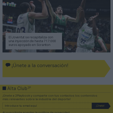
El Joventut se recapitaliza con
una inyección de hasta 717.000
euros apoyado en Scranton
¡Únete a la conversación!
2P
Alta Club
¡Únete a 2Playbook y comparte con tus contactos los contenidos
más relevantes sobre la industria del deporte!
Al suscribirte aceptas la
política de privacidad
.