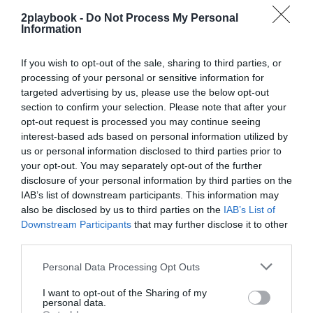
Relacionado
La ACB alcanza un negocio de 40,4 millones y reparte 16
2playbook -
Do Not Process My Personal
millones a los clubes 2023-2024
Information
If you wish to opt-out of the sale, sharing to third parties, or
Joventut ha cerrado
2023-2024
en línea con las
processing of your personal or sensitive information for
últimas dos temporadas.
El club ha perdido más de 2
targeted advertising by us, please use the below opt-out
millones de euros,
pero ha logrado mejorar sus
section to confirm your selection. Please note that after your
ingresos. La entidad de Badalona ha destinado ese
opt-out request is processed you may continue seeing
extra en la facturación a invertir más en su fundación,
interest-based ads based on personal information utilized by
que gestiona el básquet de formación y cantera
, y el
us or personal information disclosed to third parties prior to
equipo femenino,
que el año pasado ascendió a Liga
your opt-out. You may separately opt-out of the further
Femenina Endesa
.
disclosure of your personal information by third parties on the
El negocio ordinario supera los 5 millones por
IAB’s list of downstream participants. This information may
segundo año consecutivo, a lo que hay que añadir unos
ingresos extraordinarios de 2,3 millones de euros
, un
also be disclosed by us to third parties on the
IAB’s List of
millón más que el año anterior. En esta partida se
Downstream Participants
that may further disclose it to other
incluye el negocio generado con el
Palau y las
third parties.
plusvalías por traspasos
.
El gasto en plantilla deportiva fue similar al de
Personal Data Processing Opt Outs
2022-2023. A falta de conocer los datos exactos de la
temporada anterior, en 2022-2023 fue de 5,21 millones
I want to opt-out of the Sharing of my
personal data.
de euros, y otros 450.000 euros en estructura del club,