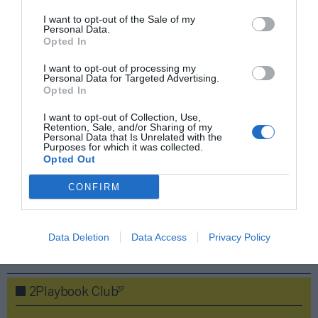
I want to opt-out of the Sale of my
Personal Data.
Opted In
Compartir
I want to opt-out of processing my
Personal Data for Targeted Advertising.
Imprimir
Opted In
Índex
2P
I want to opt-out of Collection, Use,
Retention, Sale, and/or Sharing of my
Personal Data that Is Unrelated with the
Purposes for which it was collected.
SD Huesca
Opted Out
CONFIRM
LaLiga
Data Deletion
Data Access
Privacy Policy
Publicidad
2P
2Playbook Club