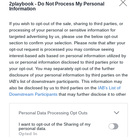
La ciudad deportiva, a punto
2playbook -
Do Not Process My Personal
Information
En otros aspectos de la gestión del club, el Huesca
ultima el fin de las obras de la Base Aragonesa de
Fútbol, la nueva ciudad deportiva proyectada por la
If you wish to opt-out of the sale, sharing to third parties, or
entidad. En ella ya se han invertido siete millones de
processing of your personal or sensitive information for
euros, de la mano de la Fundación Alcoraz, para
targeted advertising by us, please use the below opt-out
desarrollar hasta cuatro campos –tres de hierba
section to confirm your selection. Please note that after your
natural, y uno con tribuna para 2.000 espectadores– y
opt-out request is processed you may continue seeing
una residencia recientemente remodelada, que acogerá
interest-based ads based on personal information utilized by
a la cantera y al Programa Internacional de la SDH
Academy.
us or personal information disclosed to third parties prior to
your opt-out. You may separately opt-out of the further
Para su financiación podrá hacer uso de parte de
los 31 millones que percibirá del Plan Impulso de
disclosure of your personal information by third parties on the
LaLiga y CVC. De estos fondos ya ha podido hacer uso
IAB’s list of downstream participants. This information may
de 14 millones. Gracias a sus dos temporadas en
also be disclosed by us to third parties on the
IAB’s List of
Primera en el último lustro “nos ha caído mucho más
Downstream Participants
that may further disclose it to other
dinero del que le ha caído a algunos equipos de
third parties.
Segunda”, ha recordado Ortas.
Personal Data Processing Opt Outs
Añadir
2Playbook
como fuente preferida de Google
de forma gratuita
I want to opt-out of the Sharing of my
personal data.
Mantente informado con las últimas noticias de actualidad.
Opted In
ACTIVAR AHORA