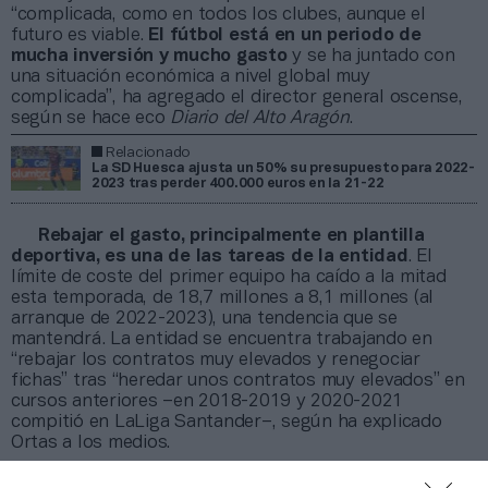
“complicada, como en todos los clubes, aunque el
futuro es viable.
El fútbol está en un periodo de
mucha inversión y mucho gasto
y se ha juntado con
una situación económica a nivel global muy
complicada”, ha agregado el director general oscense,
según se hace eco
Diario del Alto Aragón
.
Relacionado
La SD Huesca ajusta un 50% su presupuesto para 2022-
2023 tras perder 400.000 euros en la 21-22
Rebajar el gasto, principalmente en plantilla
deportiva, es una de las tareas de la entidad
. El
límite de coste del primer equipo ha caído a la mitad
esta temporada, de 18,7 millones a 8,1 millones (al
arranque de 2022-2023), una tendencia que se
mantendrá. La entidad se encuentra trabajando en
“rebajar los contratos muy elevados y renegociar
fichas” tras “heredar unos contratos muy elevados” en
cursos anteriores –en 2018-2019 y 2020-2021
compitió en LaLiga Santander–, según ha explicado
Ortas a los medios.