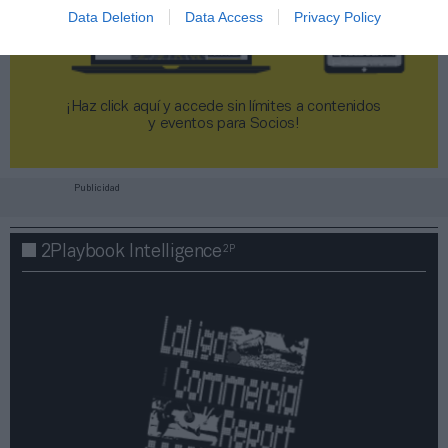
Data Deletion
Data Access
Privacy Policy
¡Haz click aquí y accede sin límites a contenidos
y eventos para Socios!​​​​​​​
Publicidad
2P
2Playbook Intelligence