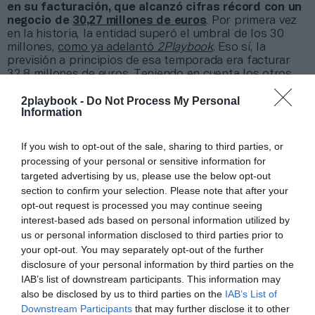
en su facturación, que alcanzó cifras récord con un
negocio de
30,27 millones de euros
. Por primera vez
en la historia, la entidad superó el umbral de los 30
millones,
como ya adelantó
2Playbook
. Eso sí, la
previsión a principios de esa temporada era facturar
32,8 millones de euros. Teniendo en cuenta los otros
ingresos de explotación, los ingresos totales se
2playbook -
Do Not Process My Personal
elevaron hasta 30,5 millones de euros. Los ingresos
Information
audiovisuales nacionales aportaron 11,6 millones de
euros, mientras que las emisiones fuera de España
generaron 1,51 millones de euros.
If you wish to opt-out of the sale, sharing to third parties, or
processing of your personal or sensitive information for
Añadir
2Playbook
como fuente preferida de Google
targeted advertising by us, please use the below opt-out
de forma gratuita
section to confirm your selection. Please note that after your
Mantente informado con las últimas noticias de actualidad.
opt-out request is processed you may continue seeing
ACTIVAR AHORA
interest-based ads based on personal information utilized by
us or personal information disclosed to third parties prior to
your opt-out. You may separately opt-out of the further
disclosure of your personal information by third parties on the
Compartir
IAB’s list of downstream participants. This information may
also be disclosed by us to third parties on the
IAB’s List of
Imprimir
Downstream Participants
that may further disclose it to other