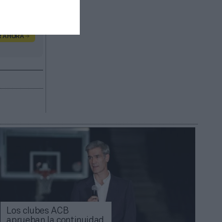
R AHORA
Los clubes ACB
aprueban la continuidad