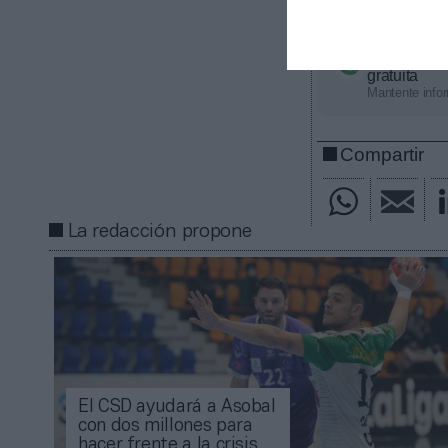
una ayuda de ha
Añadir
2Pl
gratuita
Mantente infor
Compartir
La redacción propone
El CSD ayudará a Asobal
con dos millones para
hacer frente a la crisis