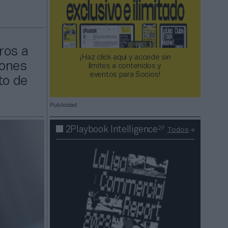
ros a
¡Haz click aquí y accede sin
lones
límites a contenidos y
eventos para Socios!​​​​​​​
to de
Publicidad
2P
2Playbook Intelligence
Todos