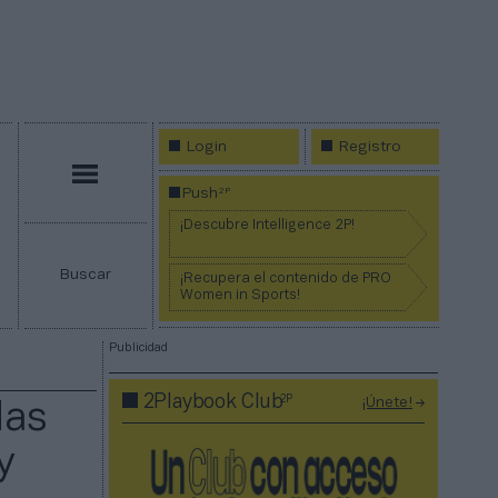
Login
Registro
Menú
2P
Push
¡Descubre Intelligence 2P!
Buscar
¡Recupera el contenido de PRO
Women in Sports!
Publicidad
2P
2Playbook Club
¡Únete!
das
y