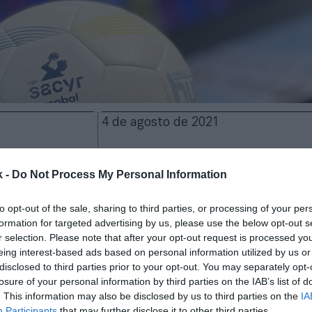
4 de agosto de 2021
Guardar
Me gusta
k -
Do Not Process My Personal Information
 ayudas para los clubes de ACB y Asobal.
El Consejo 
to opt-out of the sale, sharing to third parties, or processing of your per
probado un crédito extraordinario por un importe to
formation for targeted advertising by us, please use the below opt-out s
de euros
, tal y como se había indicado meses atrás. 
r selection. Please note that after your opt-out request is processed y
oncesto recibirán ocho millones de euros y los de b
eing interest-based ads based on personal information utilized by us or
nes.
disclosed to third parties prior to your opt-out. You may separately opt-
losure of your personal information by third parties on the IAB’s list of
nvocatoria se pretende paliar, en parte, los efectos 
. This information may also be disclosed by us to third parties on the
IA
 Covid-19 ha causado en las competiciones de máxi
Participants
that may further disclose it to other third parties.