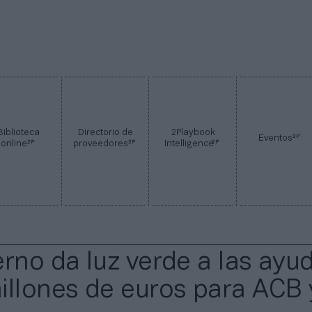
Biblioteca
Directorio de
2Playbook
2P
Eventos
2P
2P
2P
online
proveedores
Intelligence
erno da luz verde a las ayu
illones de euros para ACB 