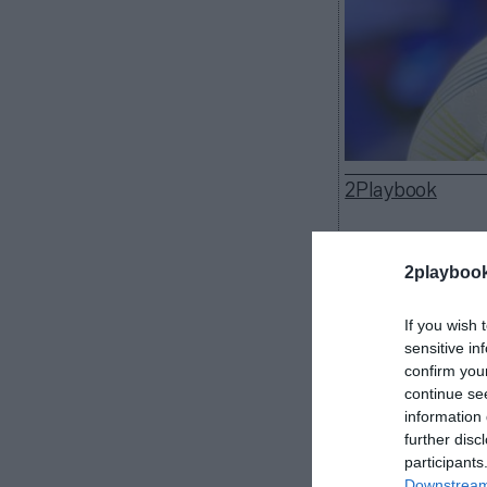
2Playbook
2playboo
Luz verde a las
If you wish 
Ministros ha a
sensitive in
diez millones 
confirm you
equipos de bal
continue se
otros dos millo
information 
further disc
“Con esta co
participants
pandemia de la
Downstream 