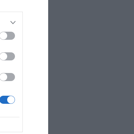
Gobierno
el llamado
por abonos
de la
iones de
e
os gastos
Sin
n alivio,
 2019-
rcará
intiéndose
pone de un
 millones
ecibir