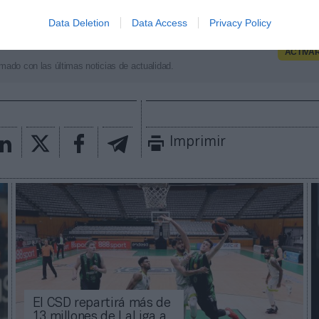
sta tres millones de euros adicionales.
Data Deletion
Data Access
Privacy Policy
aybook
como fuente preferida de Google de forma
ACTIVA
mado con las últimas noticias de actualidad.
Imprimir
El CSD repartirá más de
13 millones de LaLiga a