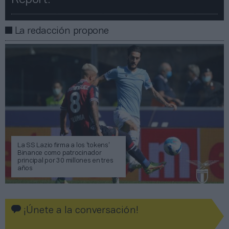
Report!​​
La redacción propone
La SS Lazio firma a los ‘tokens’
Binance como patrocinador
principal por 30 millones en tres
años
¡Únete a la conversación!