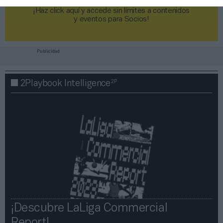
¡Haz click aquí y accede sin límites a contenidos
y eventos para Socios!​​​​​​​
Publicidad
2P
2Playbook Intelligence
¡Descubre LaLiga Commercial