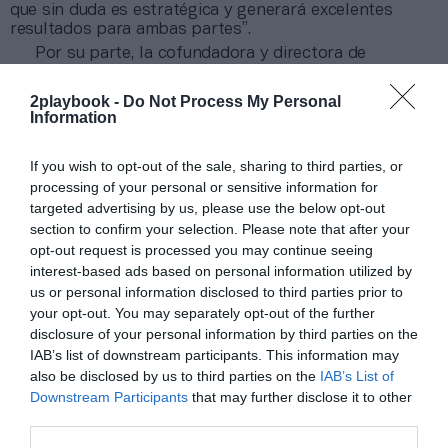
que sin duda es estratégica y generará excelentes
resultados para ambas partes”.
Por su parte, la cofundadora y directora de
marketing de Binance, He Yi, ha aseverado que “a través
de este convenio, esperamos apoyar al fútbol
2playbook -
Do Not Process My Personal
argentino en todos los niveles y dar a conocer Binance,
Information
el mundo cripto y el
blockchain
a los fanáticos del
fútbol en todo el país y el mundo”.
If you wish to opt-out of the sale, sharing to third parties, or
Entre los patrocinadores de la AFA destacan
processing of your personal or sensitive information for
Adidas, Coca-Cola, Sancor Seguros, YPF, Toro y la
targeted advertising by us, please use the below opt-out
cervecera Schneider. Como espónsor regional figura
section to confirm your selection. Please note that after your
Yabo y como socio de
gaming
Konami.
opt-out request is processed you may continue seeing
interest-based ads based on personal information utilized by
Añadir
2Playbook
como fuente preferida de Google
us or personal information disclosed to third parties prior to
de forma gratuita
your opt-out. You may separately opt-out of the further
Mantente informado con las últimas noticias de actualidad.
ACTIVAR AHORA
disclosure of your personal information by third parties on the
IAB’s list of downstream participants. This information may
also be disclosed by us to third parties on the
IAB’s List of
Downstream Participants
that may further disclose it to other
Compartir
third parties.
Imprimir