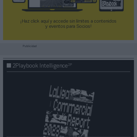
¡Haz click aquí y accede sin límites a contenidos
y eventos para Socios!​​​​​​​
Publicidad
2P
2Playbook Intelligence