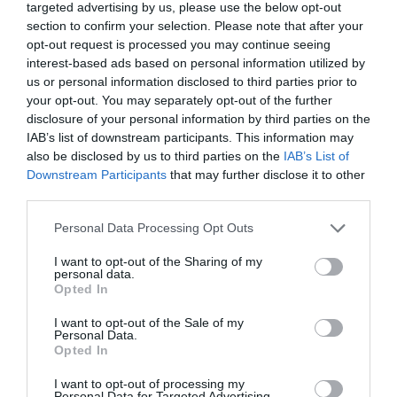
otras inversiones para el desarrollo de los equipos de
targeted advertising by us, please use the below opt-out
Primera División.
section to confirm your selection. Please note that after your
Actualmente,
Apollo gestiona activos por valor de
opt-out request is processed you may continue seeing
498.000 millones de dólares
(478.454 millones de
interest-based ads based on personal information utilized by
euros), y financiación de algunos de los equipos de
us or personal information disclosed to third parties prior to
fútbol más importantes de Europa y de las principales
your opt-out. You may separately opt-out of the further
ligas de Estados Unidos, como la NBA, la NFL y la NHL.
disclosure of your personal information by third parties on the
La relación entre México y EEUU también se
IAB’s list of downstream participants. This information may
evidencia en los clubes mexicanos, donde
el pasado
also be disclosed by us to third parties on the
IAB’s List of
curso entró capital estadounidense en el Necaxa
.
Downstream Participants
that may further disclose it to other
Además,
ambas ligas han barajado una posible fusión
third parties.
en varias ocasiones, con el apoyo de la Fifa
, y
comparten torneo en la Leagues Cup, donde a partir de
Personal Data Processing Opt Outs
2023 competirán todos los clubes de la Liga MX y la
MLS.
I want to opt-out of the Sharing of my
personal data.
Añadir
2Playbook
como fuente preferida de Google
Opted In
de forma gratuita
Mantente informado con las últimas noticias de actualidad.
I want to opt-out of the Sale of my
Personal Data.
ACTIVAR AHORA
Opted In
I want to opt-out of processing my
Personal Data for Targeted Advertising.