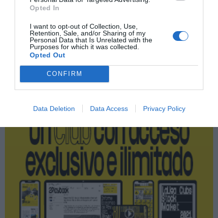
Compartir
Opted In
Imprimir
I want to opt-out of Collection, Use,
Retention, Sale, and/or Sharing of my
Personal Data that Is Unrelated with the
Purposes for which it was collected.
Opted Out
Publicidad
CONFIRM
2P
2Playbook Club
Data Deletion
Data Access
Privacy Policy