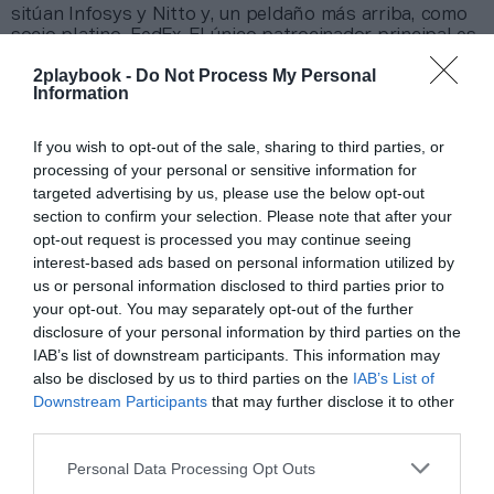
sitúan Infosys y Nitto y, un peldaño más arriba, como
socio platino, FedEx. El único patrocinador principal es
Emirates.
2playbook -
Do Not Process My Personal
Information
Añadir
2Playbook
como fuente preferida de Google
de forma gratuita
If you wish to opt-out of the sale, sharing to third parties, or
Mantente informado con las últimas noticias de actualidad.
ACTIVAR AHORA
processing of your personal or sensitive information for
targeted advertising by us, please use the below opt-out
section to confirm your selection. Please note that after your
opt-out request is processed you may continue seeing
Compartir
interest-based ads based on personal information utilized by
us or personal information disclosed to third parties prior to
Imprimir
your opt-out. You may separately opt-out of the further
disclosure of your personal information by third parties on the
IAB’s list of downstream participants. This information may
Índex
2P
also be disclosed by us to third parties on the
IAB’s List of
Downstream Participants
that may further disclose it to other
ATP
third parties.
Personal Data Processing Opt Outs