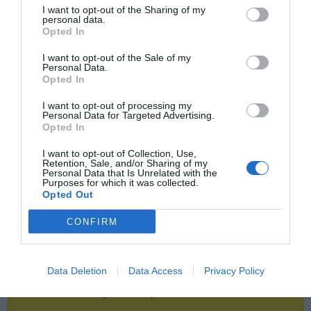
I want to opt-out of the Sharing of my
Publicidad
personal data.
Opted In
2P
2Playbook Club
I want to opt-out of the Sale of my
Personal Data.
Opted In
I want to opt-out of processing my
Personal Data for Targeted Advertising.
Opted In
I want to opt-out of Collection, Use,
Retention, Sale, and/or Sharing of my
Personal Data that Is Unrelated with the
Purposes for which it was collected.
Opted Out
CONFIRM
Data Deletion
Data Access
Privacy Policy
¡Haz click aquí y accede sin límites a contenidos
y eventos para Socios!​​​​​​​