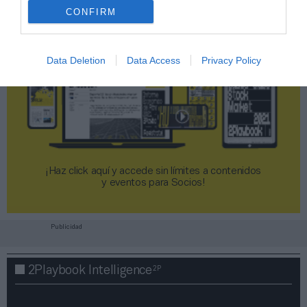
CONFIRM
Data Deletion
Data Access
Privacy Policy
¡Haz click aquí y accede sin límites a contenidos
y eventos para Socios!​​​​​​​
Publicidad
2P
2Playbook Intelligence