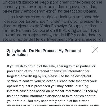
Unidos utilizando el juego para crear conexiones con el
mundo y promover oportunidades, riqueza, igualdad,
bienestar y empoderamietno”, ha destacado Obama.
Los inversores estratégicos incluyen un consorcio
liderado por Babatunde “Tunde” Folawiyo, presidente y
director ejecutivo de Yinka Folawiyo Group; y Helios
Fairfax Partners Corporation (HFP), dirigida por Tope
Lawani, co-consejero delegado de HFP y cofundador y
socio director de Helios Investment Partners, asesor de
inversiones de HFP. El comisionado de la NBA, Adam
Silver, ha anunciado este lunes que la sociedad estará
2playbook -
Do Not Process My Personal
valorada en cerca de 1.000 millones de dólares (821
Information
millones de euros).
También se incluye al exjugador Dikembe Mutombo
If you wish to opt-out of the sale, sharing to third parties, or
como inversor y embajador global. Además de
processing of your personal or sensitive information for
Mutombo, participarán otros exjugadores de la NBA
targeted advertising by us, please use the below opt-out
como Junior Bridgeman, Luol Deng, Grant Hill y Joakim
section to confirm your selection. Please note that after your
Noah.
opt-out request is processed you may continue seeing
interest-based ads based on personal information utilized by
Añadir
2Playbook
como fuente preferida de Google
us or personal information disclosed to third parties prior to
de forma gratuita
your opt-out. You may separately opt-out of the further
Mantente informado con las últimas noticias de actualidad.
ACTIVAR AHORA
disclosure of your personal information by third parties on the