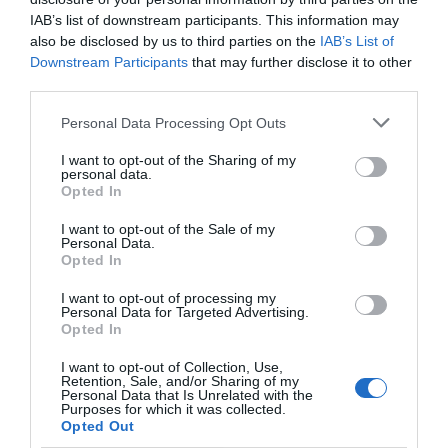
IAB’s list of downstream participants. This information may
also be disclosed by us to third parties on the
IAB’s List of
Downstream Participants
that may further disclose it to other
Compartir
third parties.
Imprimir
Personal Data Processing Opt Outs
I want to opt-out of the Sharing of my
Índex
2P
personal data.
Opted In
NBA
I want to opt-out of the Sale of my
Personal Data.
Opted In
I want to opt-out of processing my
Publicidad
Personal Data for Targeted Advertising.
Opted In
I want to opt-out of Collection, Use,
2P
2Playbook Club
Retention, Sale, and/or Sharing of my
Personal Data that Is Unrelated with the
Purposes for which it was collected.
Opted Out