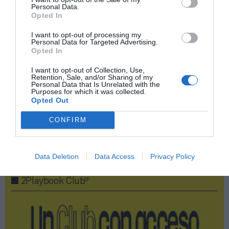
Personal Data.
Índex
2P
Opted In
Champions League
I want to opt-out of processing my
Personal Data for Targeted Advertising.
Opted In
Uefa
I want to opt-out of Collection, Use,
Retention, Sale, and/or Sharing of my
Amazon
Personal Data that Is Unrelated with the
Purposes for which it was collected.
Opted Out
Amazon Prime Video
CONFIRM
Publicidad
Data Deletion
Data Access
Privacy Policy
2P
2Playbook Club