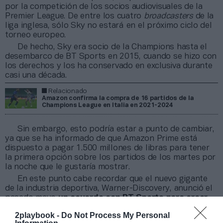
por la competición de los socios audiovisuales de la
Premier League. De entre los cuatro
broadcasters
de la
liga inglesa, sólo Sky no estará en el próximo ciclo del
torneo europeo.
De hecho, Sky era socio de la Champions hasta el
desembarco de BT Sports en 2015, cuando se hizo con
los derechos y los ha conservado en exclusiva durante
casi una década.
Relacionado
Amazon confirma la compra de 16 partidos de la
Champions League en Italia en 2021-2024
Sin embargo, esto podría estar a punto de cambiar,
ya que se ha informado de que Amazon Prime está
dispuesto a pagar 1.500 millones de libras para tener
la primera opción sobre los partidos de los martes por
la noche que le gustaría mostrar.
En este punto cabe recordar que el nuevo gigante
de la industria deportiva, Warner-Discovery, anunció el
pasado mayo
un acuerdo con BT Sports para crear
una
joint venture
por 630 millones de euros
.
2playbook -
Do Not Process My Personal
El nuevo acuerdo televisivo arrancará con la