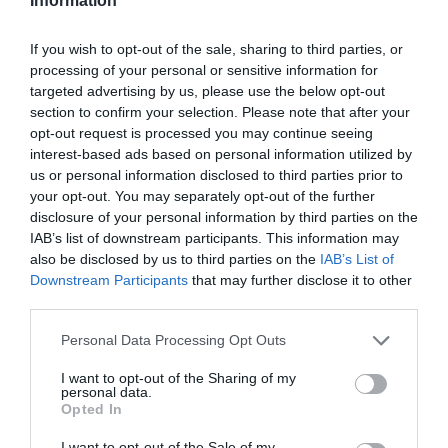
Information
ampliación de los clubes participantes en la
Champions, que pasará de 32 a 36 equipos, lo que
If you wish to opt-out of the sale, sharing to third parties, or
supondrá un aumento de los encuentros de la fase de
grupos hasta 189 partidos por temporada.
processing of your personal or sensitive information for
targeted advertising by us, please use the below opt-out
Por su parte, en Francia, Canal+ ha renovado los
section to confirm your selection. Please note that after your
derechos de la Champions para el ciclo 2024-2027 por
480 millones de euros por temporada. M6 emitirá la
opt-out request is processed you may continue seeing
final en abierto a cambio de cuatro millones anuales. En
interest-based ads based on personal information utilized by
España, Telefónica paga 325 millones de euros por
us or personal information disclosed to third parties prior to
temporada.
your opt-out. You may separately opt-out of the further
disclosure of your personal information by third parties on the
Añadir
2Playbook
como fuente preferida de Google
IAB’s list of downstream participants. This information may
de forma gratuita
also be disclosed by us to third parties on the
IAB’s List of
Mantente informado con las últimas noticias de actualidad.
Downstream Participants
that may further disclose it to other
ACTIVAR AHORA
third parties.
Personal Data Processing Opt Outs
Compartir
I want to opt-out of the Sharing of my
personal data.
Imprimir
Opted In
I want to opt-out of the Sale of my