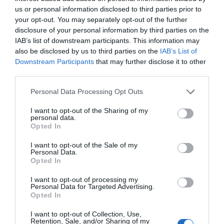
Mantente informado con las últimas noticias de actualidad.
us or personal information disclosed to third parties prior to
ACTIVAR AHORA
your opt-out. You may separately opt-out of the further
disclosure of your personal information by third parties on the
IAB’s list of downstream participants. This information may
Compartir
also be disclosed by us to third parties on the
IAB’s List of
Downstream Participants
that may further disclose it to other
Imprimir
third parties.
Personal Data Processing Opt Outs
Índex
2P
I want to opt-out of the Sharing of my
personal data.
COI
Opted In
I want to opt-out of the Sale of my
Fifa
Personal Data.
Opted In
PRO Women in Sports
I want to opt-out of processing my
Personal Data for Targeted Advertising.
Opted In
I want to opt-out of Collection, Use,
Publicidad
Retention, Sale, and/or Sharing of my