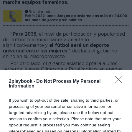
marcha equipos femeninos
.
Relacionado
Pekín 2022: unos Juegos de Invierno con más de 84.000
millones de gasto y sin público
“Para 2035
, el nivel de participación y popularidad
del fútbol femenino habrá aumentado
significativamente y
el fútbol será un deporte
universal entre las mujeres”
, destaca el gobierno
chino en su macroproyecto.
Por otro lado, el gigante asiático optará a unos
terceros Juegos Olímpicos y Paralímpicos en apenas
treinta años. Comenzaron con Pekín 2008 y la misma
capital del país acogió el pasado invierno los Juegos de
2playbook -
Do Not Process My Personal
Information
Invierno de 2022. Ahora China aspira a ampliar la
repercusión de la cita llevándolos a otras grandes
capitales regionales como Shanghai, Chengdu o Wuhan,
If you wish to opt-out of the sale, sharing to third parties, or
donde previsiblemente se generó la última pandemia
processing of your personal or sensitive information for
mundial.
targeted advertising by us, please use the below opt-out
section to confirm your selection. Please note that after your
Añadir
2Playbook
como fuente preferida de Google
opt-out request is processed you may continue seeing
de forma gratuita
interest-based ads based on personal information utilized by