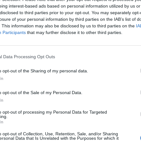
ima propuesta sindical, presentada en diciembre, sol
eing interest-based ads based on personal information utilized by us or
30% de los ingresos
de la liga y los equipos y un
lími
disclosed to third parties prior to your opt-out. You may separately opt-
losure of your personal information by third parties on the IAB’s list of
illones de dólares
(8,7 millones de euros).
. This information may also be disclosed by us to third parties on the
IA
cuerdo, ambas partes entrarían en un periodo de
sta
Participants
that may further disclose it to other third parties.
 jugadoras parar su actividad o a la liga decretar un c
o plantea un cierre
en este momento. Los
hubs
agr
on pistas, salas de pesas y espacios de recuperación
l Data Processing Opt Outs
tes figuran universidades como Stanford, Cal-Berkel
Club Network, que también ofrecería oportunidades
o opt-out of the Sharing of my personal data.
 un eventual paro.
In
adoras internacionales, el sindicato contaría con n
do
The Embassy
, el centro de alto rendimiento de ba
o opt-out of the Sale of my Personal Data.
é Manuel Calderón y Berni Rodríguez
en Málaga y qu
In
 la NBA.
to opt-out of processing my Personal Data for Targeted
ing.
In
igence 2P
o opt-out of Collection, Use, Retention, Sale, and/or Sharing
ersonal Data that Is Unrelated with the Purposes for which it
 2P
es la unidad de estrategia e inteligencia de merc