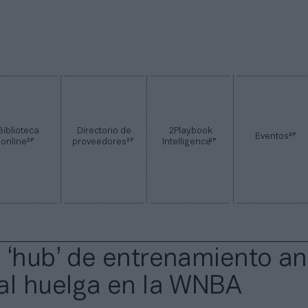
Biblioteca
Directorio de
2Playbook
2P
Eventos
2P
2P
2P
online
proveedores
Intelligence
 ‘hub’ de entrenamiento an
al huelga en la WNBA