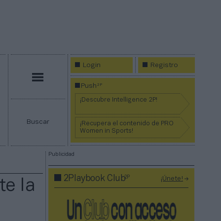
Login
Registro
Menú
2P
Push
¡Descubre Intelligence 2P!
Buscar
¡Recupera el contenido de PRO
Women in Sports!
Publicidad
2P
2Playbook Club
¡Únete!
te la