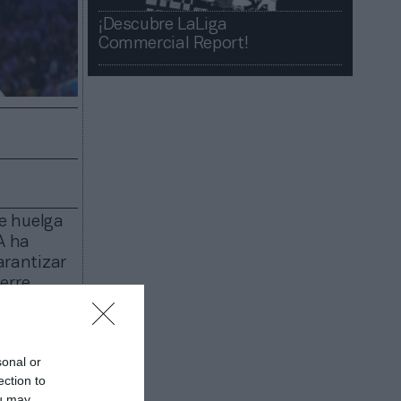
¡Descubre LaLiga
Commercial Report!​​
e huelga
A ha
rantizar
erre
ormado
ara el
ance un
sonal or
ection to
sin
ou may