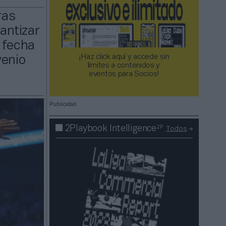
ras
antizar
 fecha
¡Haz click aquí y accede sin
venio
límites a contenidos y
eventos para Socios!​​​​​​​
Publicidad
2P
2Playbook Intelligence
Todos