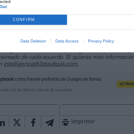
lected.
 plataforma de datos monitoriza en tiempo real el n
Out
Liga, Liga F y Primera Federación; 200 clubes de lig
CONFIRM
lubes de ACB y Primera FEB.
a de datos monitoriza más de 34.000 contratos de pa
000 corresponden al mercado español y más de 8.000
Data Deletion
Data Access
Privacy Policy
portivas y competiciones internacionales, segmenta
pología de activos, marcas, categorías de producto y 
ximado de cada acuerdo. Si quieres más información
en
intelligence@2playbook.com
.
aybook
como fuente preferida de Google de forma
ACTIVA
mado con las últimas noticias de actualidad.
Imprimir