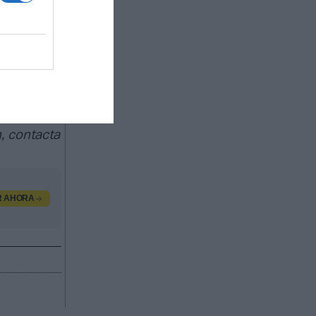
egocio de
as
trocinio,
 a
dos por
valor
, contacta
R AHORA