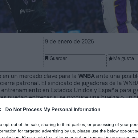
9 de enero de 2026
Guardar
Me gusta
e en un mercado clave para la
WNBA
ante una posibl
cierre patronal. El sindicato de jugadoras de la WNB
 entrenamiento en Estados Unidos y España para ga
ras puedan entrenar si se produce una huelga o un ci
el vencimiento del convenio colectivo, según ha inf
k -
Do Not Process My Personal Information
s Journal
. La fecha límite para alcanzar un acuerdo p
colectivo es este viernes y no se espera que se alc
to opt-out of the sale, sharing to third parties, or processing of your per
formation for targeted advertising by us, please use the below opt-out s
llega después de posponer 70 días el plazo original, 
r selection. Please note that after your opt-out request is processed y