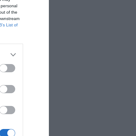
icita
 personal
te salarial
out of the
 downstream
B’s List of
tu quo
que
ierre. Si
upan
. Entre
ey y UNLV,
 de
umerosos
loncesto
e ya ha
ado de