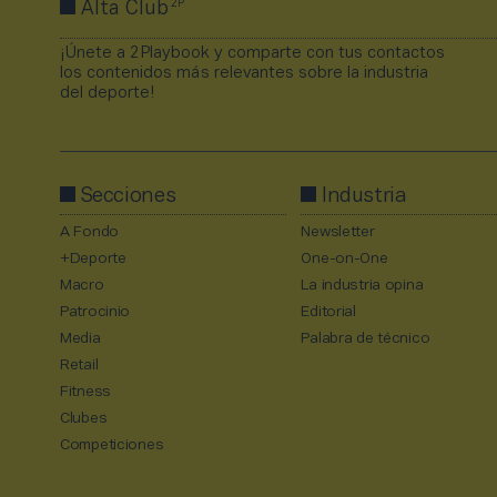
2P
Alta Club
¡Únete a 2Playbook y comparte con tus contactos
los contenidos más relevantes sobre la industria
del deporte!
Secciones
Industria
A Fondo
Newsletter
+Deporte
One-on-One
Macro
La industria opina
Patrocinio
Editorial
Media
Palabra de técnico
Retail
Fitness
Clubes
Competiciones