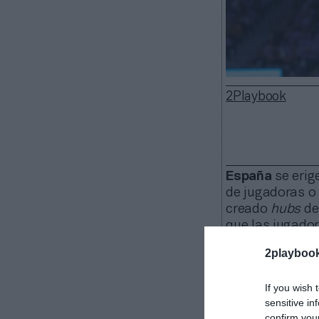
2Playbook
España
se erig
de jugadoras o 
creado
hubs
de
que las jugado
patronal ante 
2playboo
Sports Busines
nuevo convenio 
If you wish 
acuerdo.
sensitive in
La decisión 
confirm you