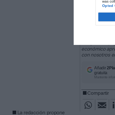
was col
2Playbook, cuya
Opted 
60 clubes de La
europeas; 22 c
La plataform
de los que 25.
propiedades de
competición, ti
económico apro
con nosotros 
Añadir
2Pl
gratuita
Mantente infor
Compartir
La redacción propone