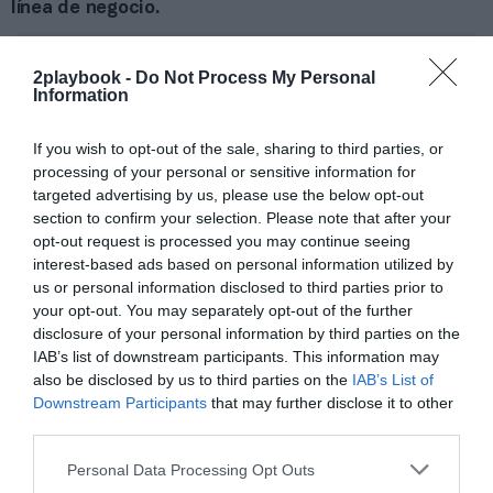
línea de negocio.
Añadir
2Playbook
como fuente preferida de Google
2playbook -
Do Not Process My Personal
de forma gratuita
Information
Mantente informado con las últimas noticias de actualidad.
ACTIVAR AHORA
If you wish to opt-out of the sale, sharing to third parties, or
processing of your personal or sensitive information for
targeted advertising by us, please use the below opt-out
Compartir
section to confirm your selection. Please note that after your
opt-out request is processed you may continue seeing
Imprimir
interest-based ads based on personal information utilized by
us or personal information disclosed to third parties prior to
Índex
2P
your opt-out. You may separately opt-out of the further
disclosure of your personal information by third parties on the
IAB’s list of downstream participants. This information may
Euroliga
also be disclosed by us to third parties on the
IAB’s List of
Downstream Participants
that may further disclose it to other
Amazon
third parties.
Personal Data Processing Opt Outs