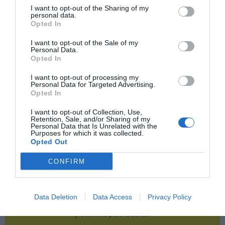
I want to opt-out of the Sharing of my
Publicidad
personal data.
Opted In
2P
2Playbook Club
I want to opt-out of the Sale of my
Personal Data.
Opted In
I want to opt-out of processing my
Personal Data for Targeted Advertising.
Opted In
I want to opt-out of Collection, Use,
Retention, Sale, and/or Sharing of my
Personal Data that Is Unrelated with the
Purposes for which it was collected.
Opted Out
CONFIRM
Data Deletion
Data Access
Privacy Policy
¡Haz click aquí y accede sin límites a contenidos
y eventos para Socios!​​​​​​​