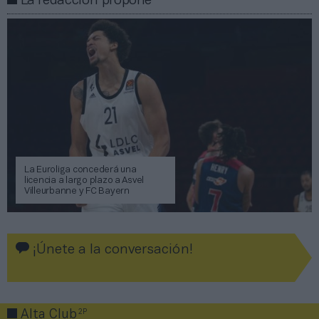
La redacción propone
La Euroliga concederá una
licencia a largo plazo a Asvel
Villeurbanne y FC Bayern
¡Únete a la conversación!
2P
Alta Club