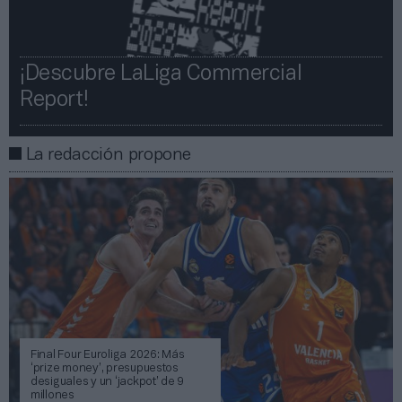
¡Descubre LaLiga Commercial
Report!​​
La redacción propone
Final Four Euroliga 2026: Más
‘prize money’, presupuestos
desiguales y un ‘jackpot’ de 9
millones