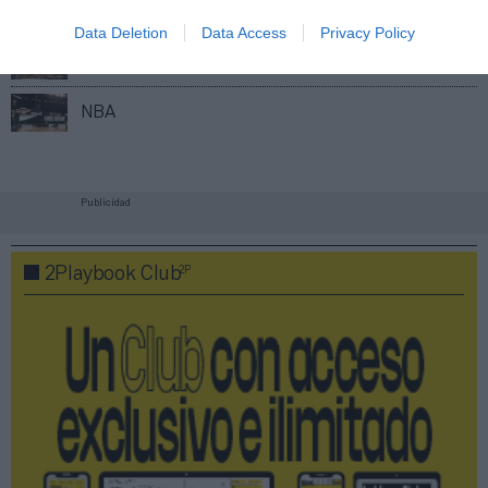
Índex
2P
Data Deletion
Data Access
Privacy Policy
Euroliga
NBA
Publicidad
2P
2Playbook Club