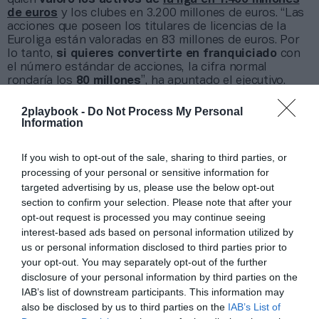
de euros
y los clubes en 3.200 millones de euros. “Las
acciones que poseen los titulares de licencias de la
Euroliga están valoradas en 83 millones de euros. Por
lo tanto,
si quieres convertirte en franquiciado
con
el número estándar de acciones, la cifra normal
rondaría los
80 millones
”, ha apuntado el ejecutivo.
Finalmente, Bueno ha reconocido que
“todo está
2playbook -
Do Not Process My Personal
sobre la mesa”
en las negociaciones entre Euroliga y
Information
NBA.
“La fragmentación diluye el valor
y genera
fricción, y eso es malo para el negocio. Ya sea una
asociación, una
joint venture
, una fusión o como quieran
If you wish to opt-out of the sale, sharing to third parties, or
llamarlo,
tiene que tener sentido para todas las
processing of your personal or sensitive information for
partes
, y eso es lo que estamos discutiendo con la
targeted advertising by us, please use the below opt-out
NBA”, ha apostillado Bueno.
section to confirm your selection. Please note that after your
opt-out request is processed you may continue seeing
interest-based ads based on personal information utilized by
Sobre Intelligence 2P
us or personal information disclosed to third parties prior to
Intelligence 2P
es la unidad de estrategia e
your opt-out. You may separately opt-out of the further
inteligencia de mercado de 2Playbook, cuya plataforma
disclosure of your personal information by third parties on the
de datos monitoriza en tiempo real el negocio de 60
IAB’s list of downstream participants. This information may
clubes de LaLiga, Liga F y Primera Federación; 200
also be disclosed by us to third parties on the
IAB’s List of
clubes de ligas europeas; 22 clubes de ACB y Primera