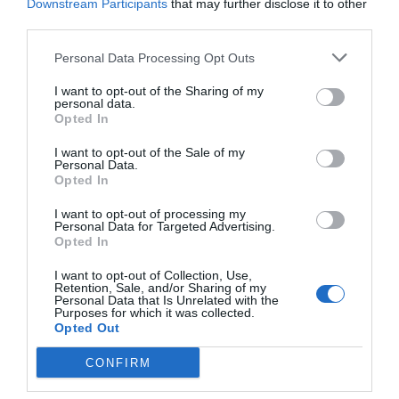
FEB.
Downstream Participants
that may further disclose it to other
third parties.
La plataforma de datos monitoriza más de 34.000
contratos de patrocinio, de los que 25.000
Personal Data Processing Opt Outs
corresponden al mercado español y más de 8.000 a
propiedades deportivas y competiciones internacionales,
I want to opt-out of the Sharing of my
segmentados por competición, tipología de activos,
personal data.
marcas, categorías de producto y valor económico
Opted In
aproximado de cada acuerdo. Si quieres más
información, contacta con nosotros
I want to opt-out of the Sale of my
en
intelligence@2playbook.com
.
Personal Data.
Opted In
Añadir
2Playbook
como fuente preferida de Google
I want to opt-out of processing my
de forma gratuita
Personal Data for Targeted Advertising.
Mantente informado con las últimas noticias de actualidad.
Opted In
ACTIVAR AHORA
I want to opt-out of Collection, Use,
Retention, Sale, and/or Sharing of my
Personal Data that Is Unrelated with the
Purposes for which it was collected.
Compartir
Opted Out
Imprimir
CONFIRM