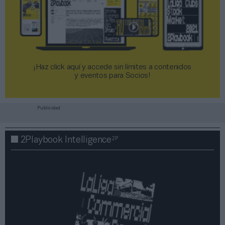
¡Haz click aquí y accede sin límites a contenidos
y eventos para Socios!​​​​​​​
Publicidad
2P
2Playbook Intelligence