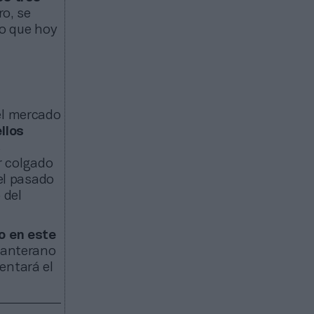
ro, se
io que hoy
del mercado
llos
s
r colgado
el pasado
 del
do en este
 canterano
entará el