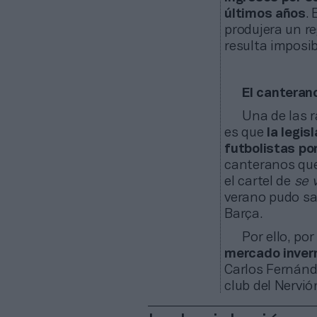
últimos años
. 
produjera un re
resulta imposib
El canterano
Una de las r
es que
la legis
futbolistas po
canteranos que
el cartel de
se 
verano pudo sal
Barça.
Por ello, po
mercado inver
Carlos Fernán
club del Nervió