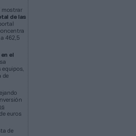
a mostrar
otal de las
portal
 concentra
 a 462,5
 en el
Esa
s equipos,
a de
dejando
inversión
os
 de euros
sta de