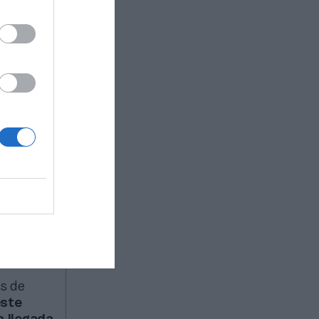
es de
este