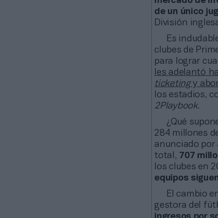
mercado de inv
de un único ju
División ingles
Es indudable
clubes de Prim
para lograr cua
les adelantó h
ticketing
y abo
los estadios, 
2Playbook
.
¿Qué supone
284 millones d
anunciado por 
total,
707 mill
los clubes en 
equipos siguen 
El cambio en
gestora del fú
ingresos por so