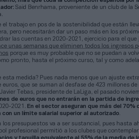
ierno, más que toda la competición española por l
gador
: Saïd Benrhama, proveniente de un club de la 
a.
 el trabajo en pos de la sostenibilidad que están lle
era, pero necesitarán dar un paso más en los próxi
drar las cuentas en 2020-2021, ejercicio para el que
ace unas semanas que eliminen todos los ingresos p
nos
porque es muy probable que no se puedan a volve
como pronto, hasta el próximo curso, tal y como adel
 esta medida? Pues nada menos que un ajuste extr
e euros, que se suman al desfase de 423 millones de 
Javier Tebas, presidente de LaLiga, el pasado novie
ones de euros que no entrarán en la partida de ingr
2020-2021.
En el sector aseguran que más del 70% d
con un límite salarial superior al autorizado
.
 los presupuestos va a ser sustancial, pues hasta a
tbol profesional permitió a los clubes que contempla
cios y taquilla equivalente al 55% de la media de l