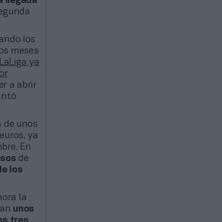
a llegada
Segunda
vando los
mos meses
LaLiga ya
or
r a abrir
antó
a de unos
euros, ya
mbre. En
esos
de
e los
hora la
ran
unos
os tres