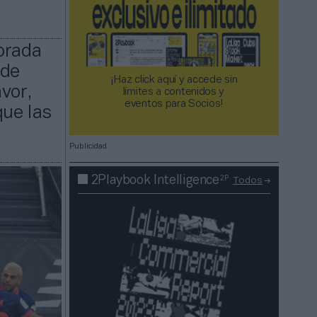
orada
 de
¡Haz click aquí y accede sin
vor,
límites a contenidos y
eventos para Socios!​​​​​​​
que las
Publicidad
2P
2Playbook Intelligence
Todos