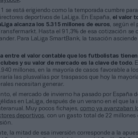
laybook
.
1 se está erigiendo como la temporada cumbre par
 directores deportivos de LaLiga. En España,
el valor t
aLiga alcanza los 5.315 millones de euros
, según el 
Transfermarkt. Hasta el 91,3% de esa cotización se
ander. Para LaLiga SmartBank, la tasación asciende
a entre el valor contable que los futbolistas tienen
 clubes y su valor de mercado es la clave de todo
. 
2.940 millones, en la mayoría de casos favorable a lo
raría las plusvalías por traspasos que hoy la mayorí
rales necesitan generar.
nto, el mercado de invierno ha pasado por España 
lidas en LaLiga, después de un verano en el que la 
teranual. Muy pocos fichajes,
como ya avanzaban l
ctores deportivos
, con un gasto total de 22 millones
sión.
e, la mitad de esa inversión corresponde a la apue