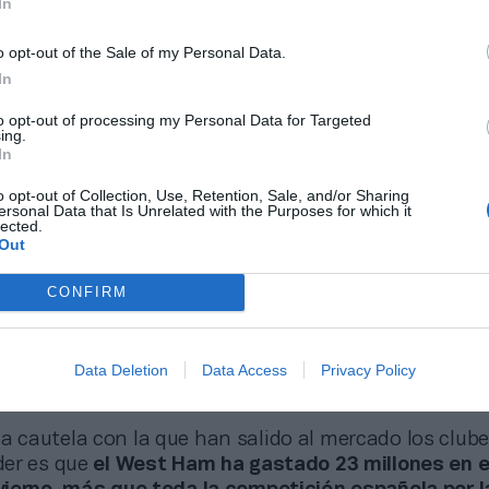
In
o opt-out of the Sale of my Personal Data.
In
to opt-out of processing my Personal Data for Targeted
ing.
In
o opt-out of Collection, Use, Retention, Sale, and/or Sharing
ersonal Data that Is Unrelated with the Purposes for which it
lected.
Out
CONFIRM
Data Deletion
Data Access
Privacy Policy
a cautela con la que han salido al mercado los club
der es que
el West Ham ha gastado 23 millones en 