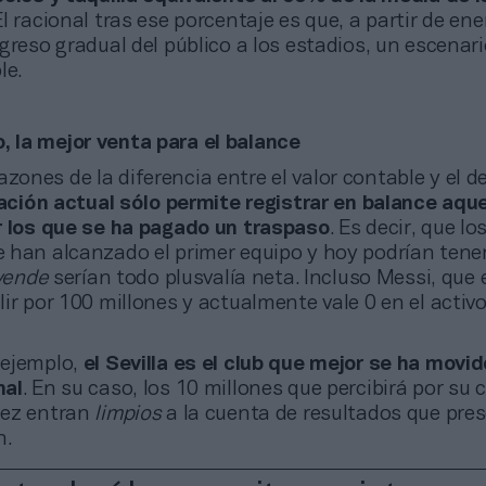
El racional tras ese porcentaje es que, a partir de ene
greso gradual del público a los estadios, un escenar
le.
, la mejor venta para el balance
azones de la diferencia entre el valor contable y el 
lación actual sólo permite registrar en balance aque
r los que se ha pagado un traspaso
. Es decir, que lo
 han alcanzado el primer equipo y hoy podrían tene
vende
serían todo plusvalía neta. Incluso Messi, que 
ir por 100 millones y actualmente vale 0 en el activo
r ejemplo,
el Sevilla es el club que mejor se ha movi
nal
. En su caso, los 10 millones que percibirá por su
dez entran
limpios
a la cuenta de resultados que pres
n.