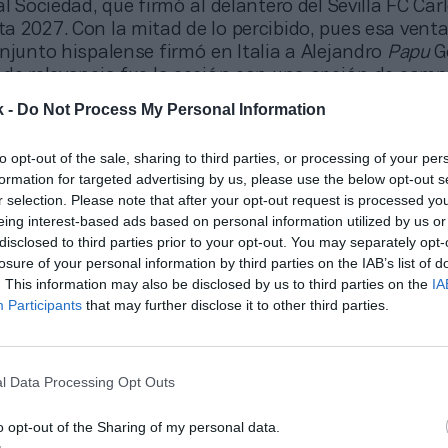
al Sociedad, que firmó al delantero del Sevilla FC Car
a 2027. Con la mitad de lo percibido, pues esa venta
njunto hispalense firmó en Italia a Alejandro
Papu
G
 de relevancia fue la cesión con una opción de comp
n Clair Todibo, que cerrará la temporada en el OGC N
k -
Do Not Process My Personal Information
 FC Barcelona.
to opt-out of the sale, sharing to third parties, or processing of your per
formation for targeted advertising by us, please use the below opt-out s
r selection. Please note that after your opt-out request is processed y
eing interest-based ads based on personal information utilized by us or
disclosed to third parties prior to your opt-out. You may separately opt-
losure of your personal information by third parties on the IAB’s list of
. This information may also be disclosed by us to third parties on the
IA
Participants
that may further disclose it to other third parties.
l Data Processing Opt Outs
o opt-out of the Sharing of my personal data.