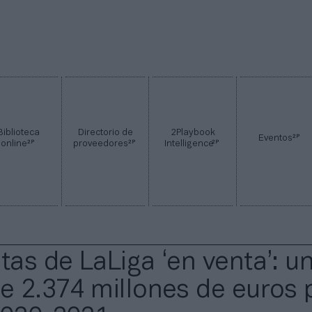
Biblioteca
Directorio de
2Playbook
2P
Eventos
2P
2P
2P
online
proveedores
Intelligence
tas de LaLiga ‘en venta’: u
de 2.374 millones de euros 