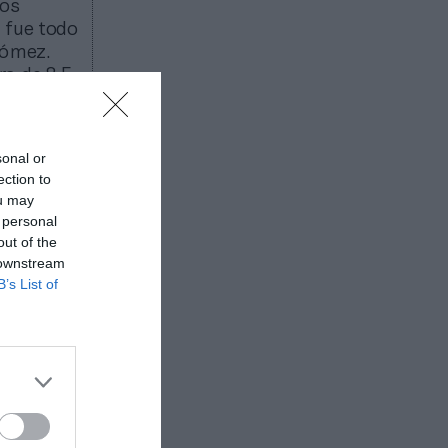
los
 fue todo
ómez.
ra de 8,5
iza,
sonal or
ection to
ou may
 personal
out of the
 downstream
B’s List of