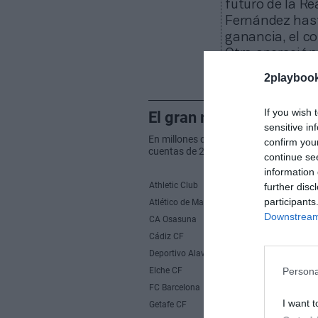
futuro de la Re
Fernández hast
ganancia, el co
Otra operación
millones de Jea
2playboo
prestado por el
If you wish 
sensitive in
confirm you
continue se
information 
further disc
participants
Downstream 
Persona
I want t