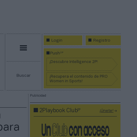
Login
Registro
Menú
2P
Push
¡Descubre Intelligence 2P!
Buscar
¡Recupera el contenido de PRO
Women in Sports!
Publicidad
2P
2Playbook Club
¡Únete!
n
para