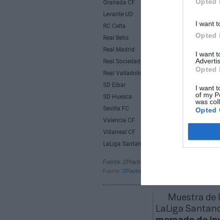
Opted 
I want t
Opted 
I want 
Advertis
Opted 
I want t
of my P
was col
Opted 
Muestra de l
LaLiga Santan