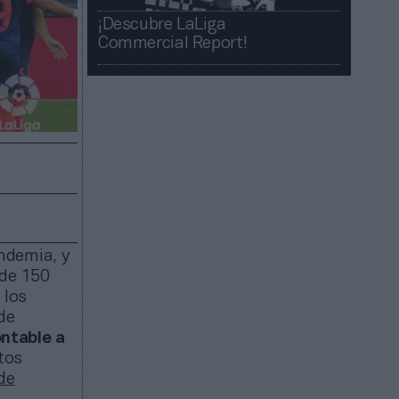
¡Descubre LaLiga
Commercial Report!​​
ndemia, y
 de 150
 los
de
ontable a
tos
de