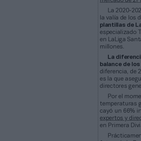
mercado de 2P
La 2020-202
la valía de los
plantillas de L
especializado 
en LaLiga Sant
millones.
La diferenci
balance de los
diferencia, de 
es la que asegu
directores gene
Por el mome
temperaturas gé
cayó un 66% in
expertos y dire
en Primera Divi
Prácticament