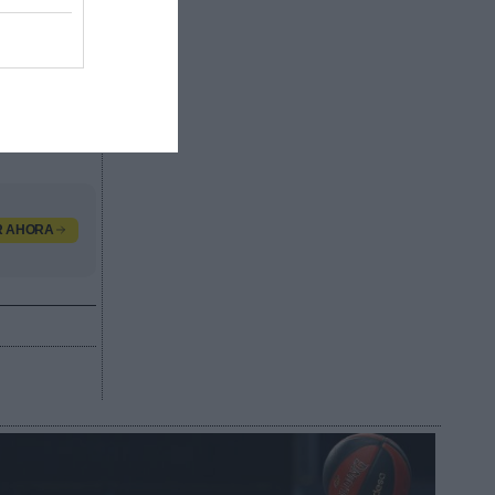
tchday
eal
rta
a (1,4
R AHORA