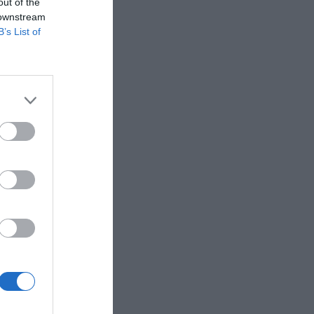
out of the
 downstream
 estragos
B’s List of
y
o
aforo
sta la
í
 las
 que le ha
a a causa
 negocio
.
 generar
í lo
inará
6