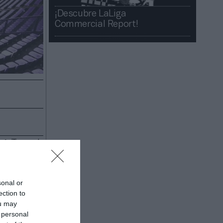
¡Descubre LaLiga
Commercial Report!​​
al
. Tras el
al del
idad y las
adios de
sonal or
o la
SER
.
ection to
ocupación
ou may
La medida
 personal