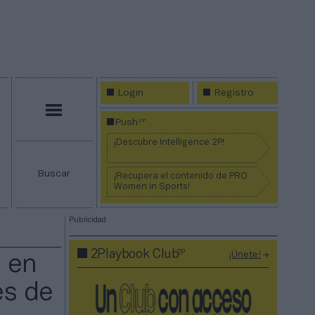
Login
Registro
Menú
2P
Push
¡Descubre Intelligence 2P!
Buscar
¡Recupera el contenido de PRO
Women in Sports!
Publicidad
2P
2Playbook Club
¡Únete!
o en
es de