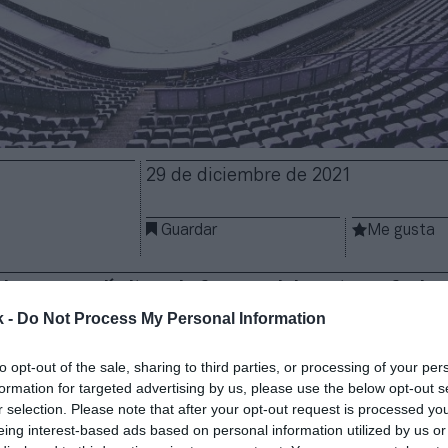
29 de diciembre de 2021
Guardar
Me gusta
lve a poner límites al aforo en el deporte profesion
 la sexta ola de la Covid-19, el Consejo Interterritori
k -
Do Not Process My Personal Information
l de Salud, en el que participan el Ministerio de San
tónomas, han acordado reducir el aforo en los est
to opt-out of the sale, sharing to third parties, or processing of your per
y los pabellones de la ACB al 50%, según ha avanzad
formation for targeted advertising by us, please use the below opt-out s
ras,
los porcentajes son superiores a la media de 
r selection. Please note that after your opt-out request is processed y
iendo la mayoría de clubes del fútbol profesional
. 
eing interest-based ads based on personal information utilized by us or