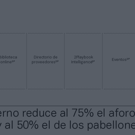
Biblioteca
Directorio de
2Playbook
2P
Eventos
2P
2P
2P
online
proveedores
Intelligence
erno reduce al 75% el afor
y al 50% el de los pabellon