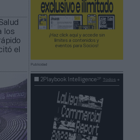
 Salud
a los
¡Haz click aquí y accede sin
rápido
límites a contenidos y
eventos para Socios!​​​​​​​
itó el
Publicidad
2P
2Playbook Intelligence
Todos