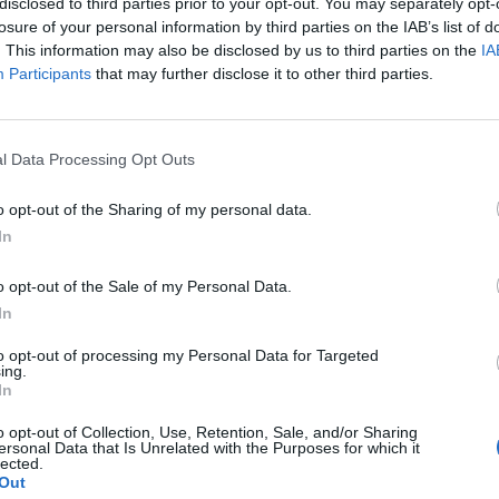
r el 1 de enero y estará vigente hasta el 31 de enero.
disclosed to third parties prior to your opt-out. You may separately opt-
losure of your personal information by third parties on the IAB’s list of
o, no parece una medida que vaya a generar mayores
. This information may also be disclosed by us to third parties on the
IA
o negocio del
matchday
de los equipos de Primera 
Participants
that may further disclose it to other third parties.
ión
. Cabe recordar que este martes
el Gobierno Vasc
s medidas aún más restrictivas
, rebajando al 50% el 
do tipo de recinto deportivo, incluidos los exteriores.
l Data Processing Opt Outs
esto profesional, los pabellones de la ACB tenían ha
 del 80%, que se verá reducido al 50%. Esta medida s
o opt-out of the Sharing of my personal data.
yor golpe para estos equipos, que ansían recibir en
In
anas
los primeros fondos de los 8 millones en ayudas
nsejo Superior de Deportes (CSD)
por la merma sufrid
o opt-out of the Sale of my Personal Data.
a pandemia.
In
to opt-out of processing my Personal Data for Targeted
ing.
 dependiente de la taquilla
In
ubes ACB, el
ticketing
supone un tercio o más de su
o opt-out of Collection, Use, Retention, Sale, and/or Sharing
ara varios de estos equipos la medida puede volver a
ersonal Data that Is Unrelated with the Purposes for which it
lected.
compromete su plan de negocio para 2021-2022. As
Out
l plan de ayudas acordado con el Gobierno, que dest