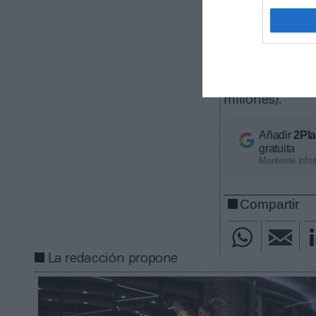
millones de eur
derivada del ci
El club que 
Madrid, que ci
cerrada, seguid
millones).
Añadir
2Pl
gratuita
Mantente infor
Compartir
La redacción propone