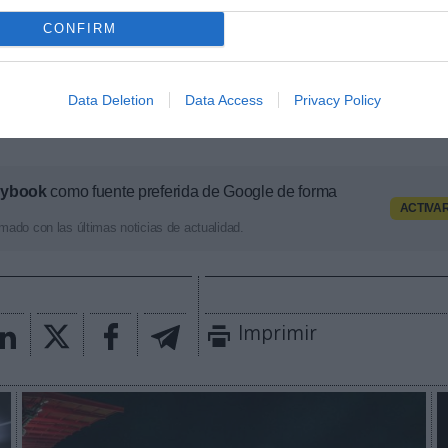
os para paliar la caída de ingresos por taquilla
y
ma
CONFIRM
erre de los pabellones en la pasada temporada.
más golpe sufrió, según lo solicitado al CSD, fue
el R
fró en 2,8 millones
de euros la factura de jugar a pue
Data Deletion
Data Access
Privacy Policy
o del FC Barcelona (1,5 millones) y del Unicaja Málag
aybook
como fuente preferida de Google de forma
ACTIVA
mado con las últimas noticias de actualidad.
Imprimir