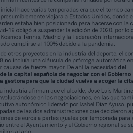
afirman fuentes de la compañía fundada por Gerard 
 inicial hace varias temporadas era que el torneo ca
 presumiblemente viajara a Estados Unidos, donde e
arden estaba bien posicionado para hacerse con la ci
id-19 obligó a suspender la edición de 2020, por lo q
 Kosmos Tennis, Madrid y la Federación Internacion
 pudo cumplirse al 100% debido a la pandemia.
 de otros proyectos en la industria del deporte, el co
8 no incluía una cláusula de prórroga automática e
r causas de fuerza mayor. De ahí la necesidad
del
e la capital española de negociar con el Gobierno
a gestora para que la ciudad vuelva a acoger la cit
a industria afirman que el alcalde, José Luis Martín
involucrándose en las negociaciones, en las que tam
ecutivo autonómico liderado por Isabel Díaz Ayuso, p
spadas de las dos administraciones que decidieron a
lones de euros a partes iguales por temporada para a
io entre el Ayuntamiento y el Gobierno regional se 
illón al año.