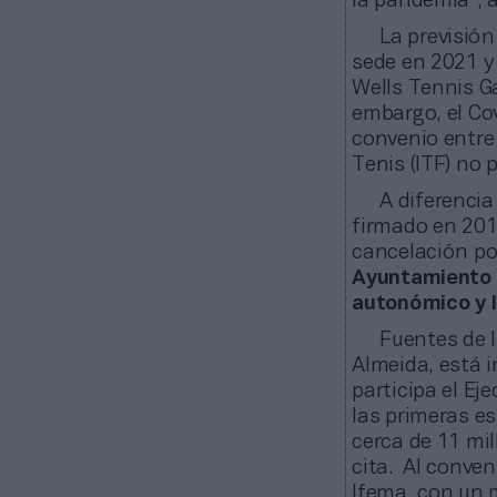
la pandemia”, 
La previsión
sede en 2021 y
Wells Tennis G
embargo, el Cov
convenio entre
Tenis (ITF) no
A diferencia
firmado en 201
cancelación po
Ayuntamiento d
autonómico y l
Fuentes de l
Almeida, está 
participa el Ej
las primeras e
cerca de 11 mil
cita. Al conven
Ifema, con un m