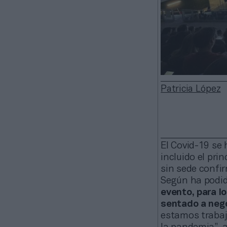
Patricia López
El Covid-19 se 
incluido el pri
sin sede confir
Según ha podi
evento, para l
sentado a neg
estamos trabaj