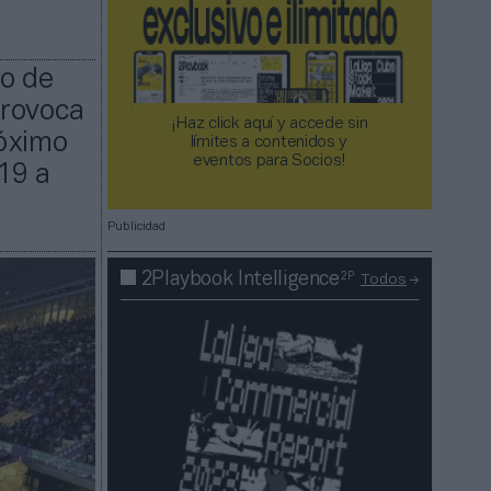
ho de
provoca
¡Haz click aquí y accede sin
róximo
límites a contenidos y
eventos para Socios!​​​​​​​
19 a
Publicidad
2P
2Playbook Intelligence
Todos