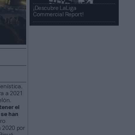
¡Descubre LaLiga
Commercial Report!​​
enística,
ira a 2021
elón.
tener el
 se han
ero
n 2020 por