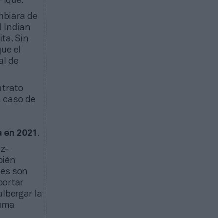
Piqué.
mbiara de
l Indian
ta. Sin
ue el
al de
ntrato
n caso de
a en 2021
.
ez-
bién
ues son
portar
lbergar la
suma