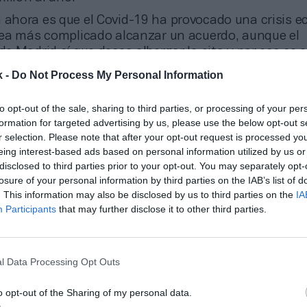
a ahora es que el Covid-19 ha provocado una crisis 
ea más complicado alcanzar un acuerdo, aunque el
 Madrid sí que desea albergar la cita y por eso se 
firman fuentes cercanas a las negociaciones, que i
k -
Do Not Process My Personal Information
ía que existe entre el consistorio y la división de ten
negociaciones llegaran a buen puerto, la ciudad pod
to opt-out of the sale, sharing to third parties, or processing of your per
mporte abonado a la gestora, con la que se comprom
formation for targeted advertising by us, please use the below opt-out s
 y un total de 24 millones de euros.
r selection. Please note that after your opt-out request is processed y
eing interest-based ads based on personal information utilized by us or
asignó la Copa Davis a Madr
disclosed to third parties prior to your opt-out. You may separately opt-
losure of your personal information by third parties on the IAB’s list of
20 a cambio de 24 millones a
. This information may also be disclosed by us to third parties on the
IA
Participants
that may further disclose it to other third parties.
el Área Delegada de Deportes del consistorio, Sofía M
na entrevista a este diario
que también existe buena
l Data Processing Opt Outs
o autonómico. “Ahora vamos de la mano con el Gobie
adrid y eso hace que todo sea más sencillo en el á
o opt-out of the Sharing of my personal data.