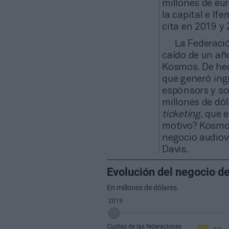
millones de eu
la capital e I
cita en 2019 y 
La Federació
caído de un añ
Kosmos. De hech
que generó ingr
espónsors y so
millones de dól
ticketing
, que 
motivo? Kosmos
negocio audiovi
Davis.