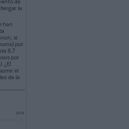
iento de
bergar la
io han
ta
anon, sí
euros) por
ta 8,7
esos por
. ¿El
umir el
les de la