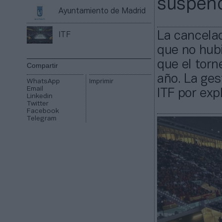
suspend
Ayuntamiento de Madrid
La cancelac
ITF
que no hub
que el torn
Compartir
año. La ges
WhatsApp
Imprimir
Email
ITF por exp
Linkedin
Twitter
Facebook
Telegram