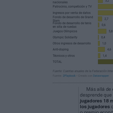
Más allá de 
desprende que
jugadores 18 m
los jugadores
q
o premio econ