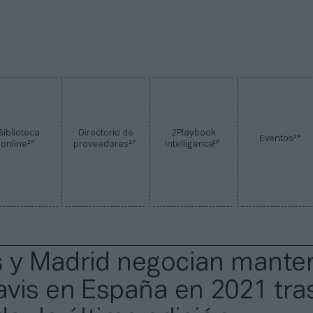
Biblioteca
Directorio de
2Playbook
2P
Eventos
2P
2P
2P
online
proveedores
Intelligence
y Madrid negocian manten
vis en España en 2021 tra