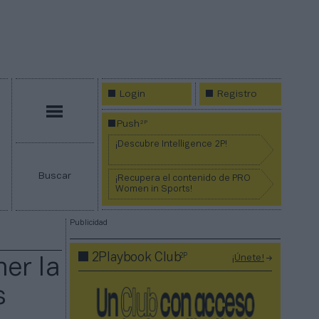
Login
Registro
Menú
2P
Push
¡Descubre Intelligence 2P!
Buscar
¡Recupera el contenido de PRO
Women in Sports!
Publicidad
2P
2Playbook Club
¡Únete!
er la
s