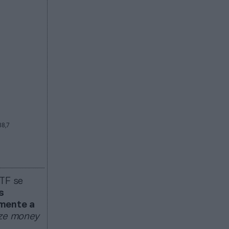
ITF se
s
amente a
ize money