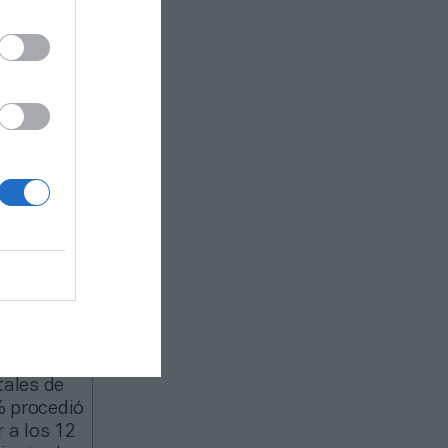
s potencia
ue debemos
Davis
ercar el
mados por
capital,
 en todos
e además
nis
esos de la
ó un
 Se prevé
tales de
% procedió
 a los 12