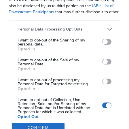
inteligencia de mercado de 2Playbook, cuya plataforma
also be disclosed by us to third parties on the
IAB’s List of
de datos monitoriza en tiempo real el negocio de 60
clubes de LaLiga, Liga F y Primera Federación; 200
Downstream Participants
that may further disclose it to other
clubes de ligas europeas; 22 clubes de ACB y Primera
third parties.
FEB.
La plataforma de datos monitoriza más de 34.000
Personal Data Processing Opt Outs
contratos de patrocinio, de los que 25.000
I want to opt-out of the Sharing of my
corresponden al mercado español y más de 8.000 a
personal data.
propiedades deportivas y competiciones internacionales,
Opted In
segmentados por competición, tipología de activos,
marcas, categorías de producto y valor económico
I want to opt-out of the Sale of my
aproximado de cada acuerdo. Si quieres más
Personal Data.
información, contacta con nosotros
Opted In
en
intelligence@2playbook.com
.
I want to opt-out of processing my
Personal Data for Targeted Advertising.
Añadir
2Playbook
como fuente preferida de Google
Opted In
de forma gratuita
Mantente informado con las últimas noticias de actualidad.
I want to opt-out of Collection, Use,
ACTIVAR AHORA
Retention, Sale, and/or Sharing of my
Personal Data that Is Unrelated with the
Purposes for which it was collected.
Opted Out
Compartir
CONFIRM