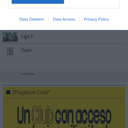
Imprimir
Data Deletion
Data Access
Privacy Policy
Índex
2P
Liga F
Dazn
Publicidad
2P
2Playbook Club