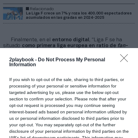
Relacionado
La Liga F crece un 7% y roza los 400.000 espectadores
acumulados en las gradas en 2024-2025
Finalmente, en el
entorno digital
, “Liga F se ha
situado
como primera liga europea en ratio de
fan-
engagement
, superando los
900.000 seguidores
, con
más de 89 millones de impresiones y 190 millones de
2playbook -
Do Not Process My Personal
visualizaciones, lo que supone un crecimiento del 62%
Information
respecto a la campaña anterior”, asegura la
competición.
If you wish to opt-out of the sale, sharing to third parties, or
“Esta fortaleza digital se consolida como una
processing of your personal or sensitive information for
palanca clave para la visibilidad de los Clubes, el valor
targeted advertising by us, please use the below opt-out
de marca de la competición y la atracción de
section to confirm your selection. Please note that after your
patrocinadores y nuevas audiencias”, apostilla la liga
opt-out request is processed you may continue seeing
profesional española de fútbol femenino.
interest-based ads based on personal information utilized by
us or personal information disclosed to third parties prior to
your opt-out. You may separately opt-out of the further
Sobre Intelligence 2P
disclosure of your personal information by third parties on the
Intelligence 2P
es la unidad de estrategia e
IAB’s list of downstream participants. This information may