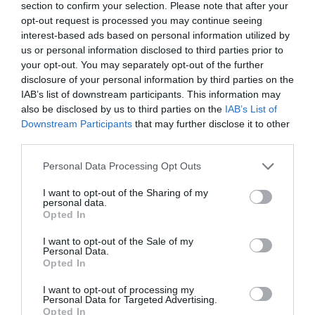
section to confirm your selection. Please note that after your
los clubes presentes
. No hay acuerdo, y “estamos
opt-out request is processed you may continue seeing
inquietos”, ha asegurado este lunes Philippe Piat,
interest-based ads based on personal information utilized by
copresidente del sindicato de jugadores mayoritario
us or personal information disclosed to third parties prior to
(Unfp).
your opt-out. You may separately opt-out of the further
disclosure of your personal information by third parties on the
Añadir
2Playbook
como fuente preferida de Google
IAB’s list of downstream participants. This information may
de forma gratuita
also be disclosed by us to third parties on the
IAB’s List of
Mantente informado con las últimas noticias de actualidad.
Downstream Participants
that may further disclose it to other
ACTIVAR AHORA
third parties.
Personal Data Processing Opt Outs
Compartir
I want to opt-out of the Sharing of my
personal data.
Imprimir
Opted In
I want to opt-out of the Sale of my
Índex
2P
Personal Data.
Opted In
Ligue 1
I want to opt-out of processing my
Personal Data for Targeted Advertising.
Opted In
Mediapro