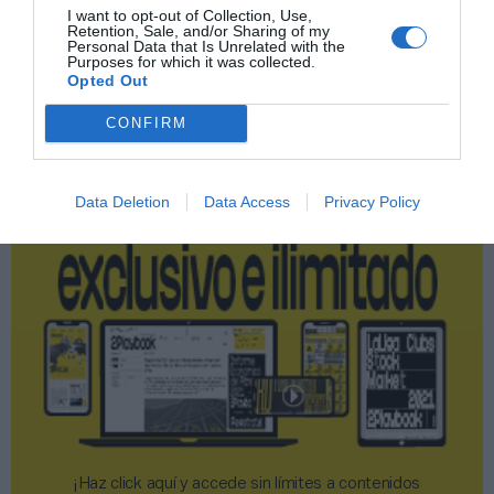
I want to opt-out of Collection, Use,
Retention, Sale, and/or Sharing of my
Personal Data that Is Unrelated with the
Publicidad
Purposes for which it was collected.
Opted Out
2P
2Playbook Club
CONFIRM
Data Deletion
Data Access
Privacy Policy
¡Haz click aquí y accede sin límites a contenidos