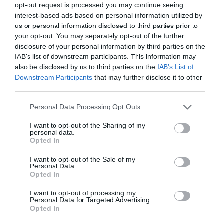
opt-out request is processed you may continue seeing
términos económicos y la duración del acuerdo no se
interest-based ads based on personal information utilized by
han desvelado.
us or personal information disclosed to third parties prior to
your opt-out. You may separately opt-out of the further
Añadir
2Playbook
como fuente preferida de Google
disclosure of your personal information by third parties on the
de forma gratuita
IAB’s list of downstream participants. This information may
Mantente informado con las últimas noticias de actualidad.
also be disclosed by us to third parties on the
IAB’s List of
ACTIVAR AHORA
Downstream Participants
that may further disclose it to other
third parties.
Compartir
Personal Data Processing Opt Outs
I want to opt-out of the Sharing of my
Imprimir
personal data.
Opted In
Índex
2P
I want to opt-out of the Sale of my
Personal Data.
Opted In
LVP
I want to opt-out of processing my
Personal Data for Targeted Advertising.
eSports
Opted In