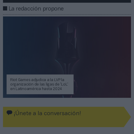
La redacción propone
Riot Games adjudica a la LVP la
organización de las ligas de ‘LoL’
en Latinoamérica hasta 2024
¡Únete a la conversación!