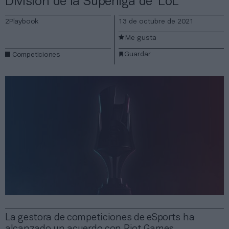
División de la Superliga de ‘LoL’
2Playbook
13 de octubre de 2021
Me gusta
Guardar
Competiciones
La gestora de competiciones de eSports ha
alcanzado un acuerdo con Riot Games,