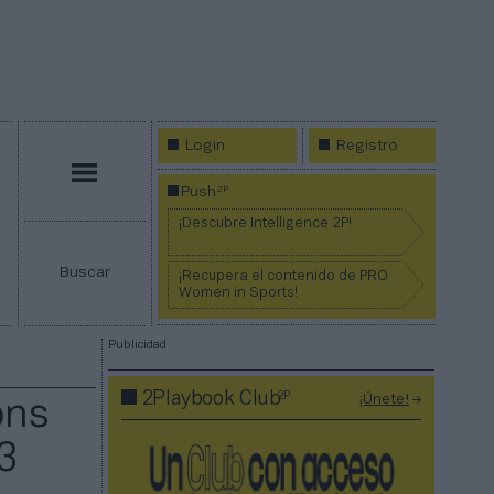
Login
Registro
Menú
2P
Push
¡Descubre Intelligence 2P!
Buscar
¡Recupera el contenido de PRO
Women in Sports!
Publicidad
2P
2Playbook Club
¡Únete!
ons
3