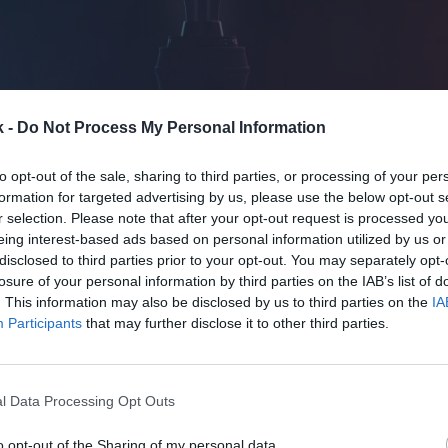
k -
Do Not Process My Personal Information
4 de noviembre de 2021
to opt-out of the sale, sharing to third parties, or processing of your per
formation for targeted advertising by us, please use the below opt-out s
Guardar
Me gusta
r selection. Please note that after your opt-out request is processed y
eing interest-based ads based on personal information utilized by us or
n el rally de novedades antes de iniciar la nueva te
disclosed to third parties prior to your opt-out. You may separately opt-
confirmado que Bisons eClub será nuevo equipo de
losure of your personal information by third parties on the IAB’s list of
. This information may also be disclosed by us to third parties on the
IA
022.
La entidad está liderada por Gorka Arrinda, expr
Participants
that may further disclose it to other third parties.
et, y otros empresarios vascos, y compró la plaza d
os de 300.000 euros,
tal y como adelantó 2Playbook
b nace con la idea de generar una alternativa de oci
l Data Processing Opt Outs
s jóvenes, creando un canal de propio de entretenim
l mercado de esports a nivel de Bizkaia y a través de
o opt-out of the Sharing of my personal data.