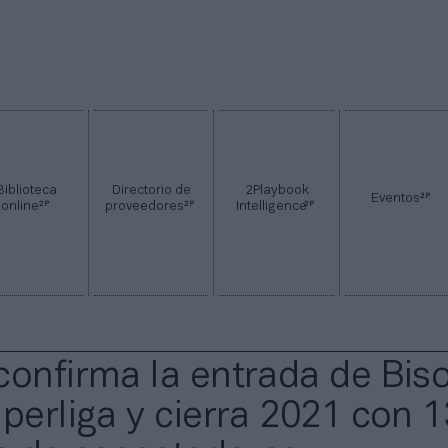
Biblioteca
Directorio de
2Playbook
2P
Eventos
2P
2P
2P
online
proveedores
Intelligence
confirma la entrada de Bis
uperliga y cierra 2021 con 1