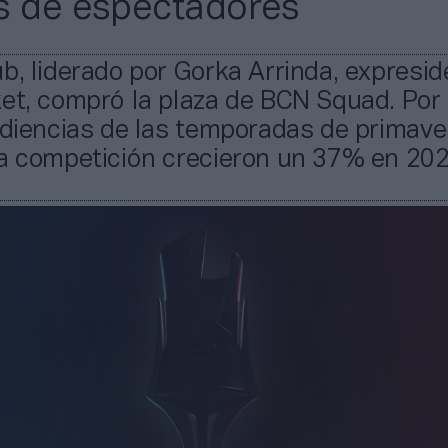
s de espectadores
b, liderado por Gorka Arrinda, expresid
et, compró la plaza de BCN Squad. Por 
udiencias de las temporadas de primave
la competición crecieron un 37% en 202