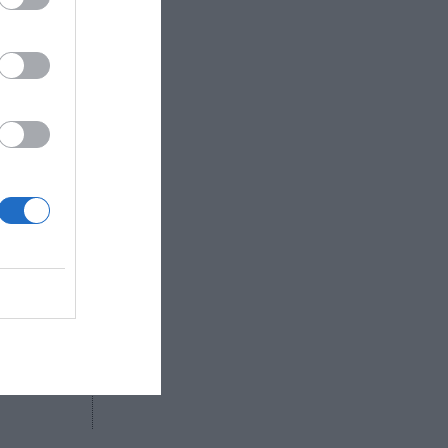
yecto.
ima
illones de
.
a ha
20. El
 con
572
R AHORA