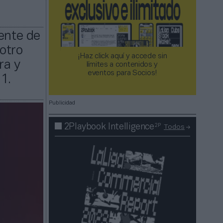
ente de
otro
¡Haz click aquí y accede sin
ra y
límites a contenidos y
eventos para Socios!​​​​​​​
1.
Publicidad
2P
2Playbook Intelligence
Todos