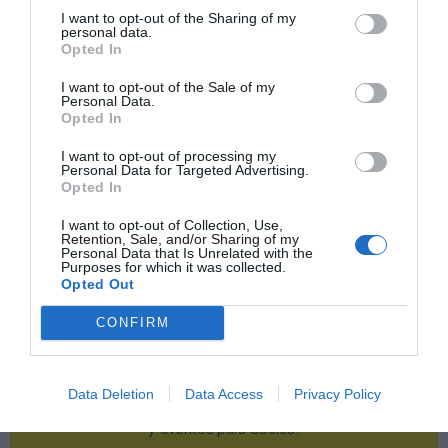
I want to opt-out of the Sharing of my
Publicidad
personal data.
Opted In
2P
2Playbook Club
I want to opt-out of the Sale of my
Personal Data.
Opted In
I want to opt-out of processing my
Personal Data for Targeted Advertising.
Opted In
I want to opt-out of Collection, Use,
Retention, Sale, and/or Sharing of my
Personal Data that Is Unrelated with the
Purposes for which it was collected.
Opted Out
CONFIRM
Data Deletion
Data Access
Privacy Policy
¡Haz click aquí y accede sin límites a contenidos
y eventos para Socios!​​​​​​​