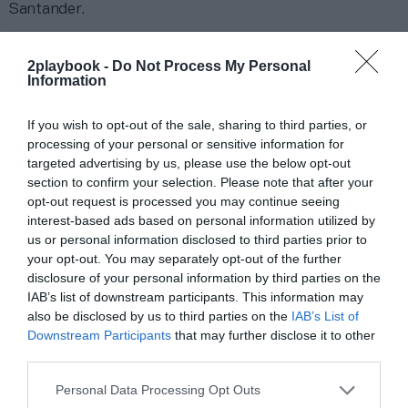
Santander.
Añadir
2Playbook
como fuente preferida de Google
2playbook -
Do Not Process My Personal
de forma gratuita
Information
Mantente informado con las últimas noticias de actualidad.
ACTIVAR AHORA
If you wish to opt-out of the sale, sharing to third parties, or
processing of your personal or sensitive information for
targeted advertising by us, please use the below opt-out
Compartir
section to confirm your selection. Please note that after your
opt-out request is processed you may continue seeing
Imprimir
interest-based ads based on personal information utilized by
us or personal information disclosed to third parties prior to
your opt-out. You may separately opt-out of the further
Índex
2P
disclosure of your personal information by third parties on the
IAB’s list of downstream participants. This information may
LVP
also be disclosed by us to third parties on the
IAB’s List of
Downstream Participants
that may further disclose it to other
eSports
third parties.
Personal Data Processing Opt Outs