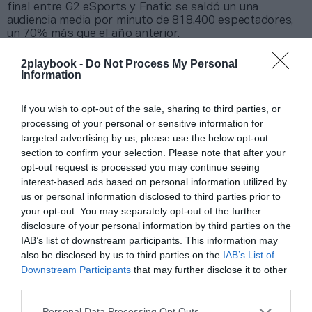
final entre G2 eSports y Fnatic se saldó un una
audiencia media por minuto de 818.400 espectadores,
un 70% más que el año anterior.
2playbook -
Do Not Process My Personal
Añadir
2Playbook
como fuente preferida de Google
Information
de forma gratuita
Mantente informado con las últimas noticias de actualidad.
ACTIVAR AHORA
If you wish to opt-out of the sale, sharing to third parties, or
processing of your personal or sensitive information for
targeted advertising by us, please use the below opt-out
section to confirm your selection. Please note that after your
Compartir
opt-out request is processed you may continue seeing
interest-based ads based on personal information utilized by
Imprimir
us or personal information disclosed to third parties prior to
your opt-out. You may separately opt-out of the further
Índex
2P
disclosure of your personal information by third parties on the
IAB’s list of downstream participants. This information may
also be disclosed by us to third parties on the
IAB’s List of
LVP
Downstream Participants
that may further disclose it to other
third parties.
eSports
Personal Data Processing Opt Outs