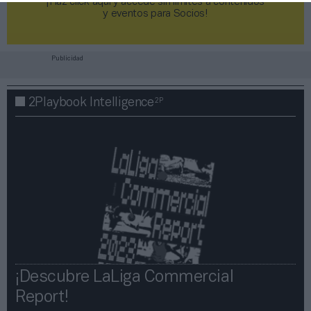
¡Haz click aquí y accede sin límites a contenidos
y eventos para Socios!​​​​​​​
Publicidad
2P
2Playbook Intelligence
¡Descubre LaLiga Commercial
Report!​​