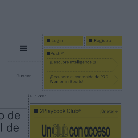
Login
Registro
Menú
2P
Push
¡Descubre Intelligence 2P!
Buscar
¡Recupera el contenido de PRO
Women in Sports!
Publicidad
2P
2Playbook Club
¡Únete!
o de
l de