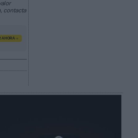
valor
, contacta
R AHORA