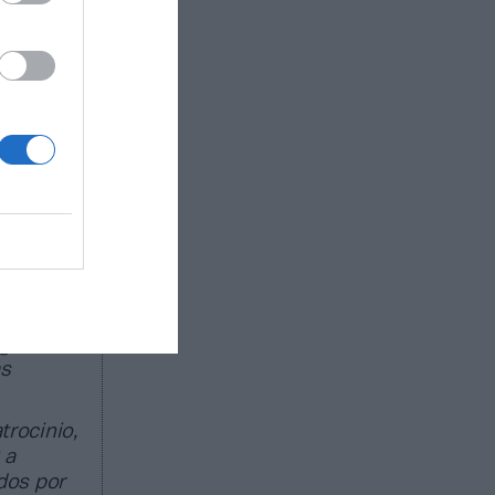
Europa
atractiva
s
. Según el
ha
s (de 135
ado de
egocio de
as
trocinio,
 a
dos por