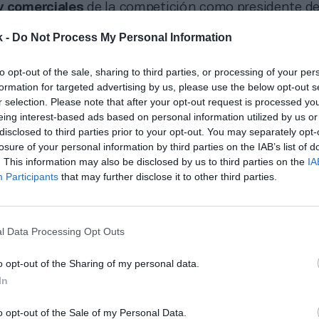
y comerciales
de la competición como presidente d
ing (SUM)
, la gestora de los activos del
soccer
de pri
k -
Do Not Process My Personal Information
o parte fundamental del acercamiento entre Estad
cuyo fútbol comparte torneos y negocios.
to opt-out of the sale, sharing to third parties, or processing of your per
tos más relevantes, el
acuerdo global de derechos 
formation for targeted advertising by us, please use the below opt-out s
ia, valorado en
unos 300 millones de dólares anuale
r selection. Please note that after your opt-out request is processed y
ros, en el momento de la firma). Precisamente, la s
eing interest-based ads based on personal information utilized by us or
ció que la plataforma del gigante tecnológico
elimi
disclosed to third parties prior to your opt-out. You may separately opt-
rada el
season pass
, con lo que
cualquier suscriptor
losure of your personal information by third parties on the IAB’s list of
. This information may also be disclosed by us to third parties on the
IA
ratis los partidos
.
Participants
that may further disclose it to other third parties.
onado
doptará el calendario europeo a partir de 2027-2028 para elevar su com
l Data Processing Opt Outs
o opt-out of the Sharing of my personal data.
In
tido,
se prevé que este acuerdo se corte en 2029
, 
isto. Una decisión que podría ir ligada a los nuevos 
o opt-out of the Sale of my Personal Data.