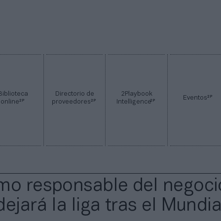
Biblioteca
Directorio de
2Playbook
2P
Eventos
2P
2P
2P
online
proveedores
Intelligence
mo responsable del negoci
ejará la liga tras el Mundia