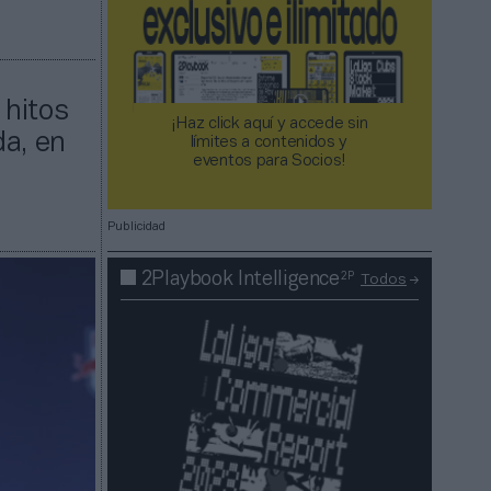
 hitos
¡Haz click aquí y accede sin
da, en
límites a contenidos y
eventos para Socios!​​​​​​​
Publicidad
2P
2Playbook Intelligence
Todos