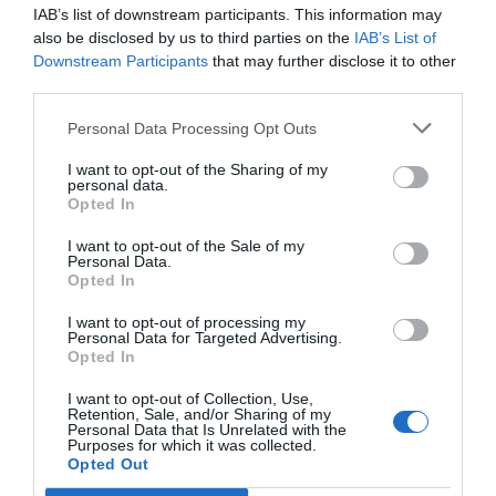
IAB’s list of downstream participants. This information may
Compartir
also be disclosed by us to third parties on the
IAB’s List of
Imprimir
Downstream Participants
that may further disclose it to other
third parties.
Índex
2P
Personal Data Processing Opt Outs
I want to opt-out of the Sharing of my
MotoGP
personal data.
Opted In
Dorna Sports
I want to opt-out of the Sale of my
Personal Data.
Opted In
I want to opt-out of processing my
Publicidad
Personal Data for Targeted Advertising.
Opted In
2P
2Playbook Club
I want to opt-out of Collection, Use,
Retention, Sale, and/or Sharing of my
Personal Data that Is Unrelated with the
Purposes for which it was collected.
Opted Out