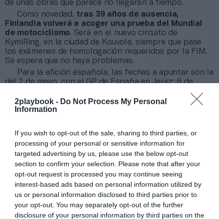
de unas obras que parece no llegarán a tiempo.
Como novedad,
tras 39 años de ausencia,
Finlandia volverá a acoger una prueba del Mundial
de motociclismo
. Será en el nuevo circuito de
KymiRing, en la ciudad de Kouvola, siempre que pase
los exámenes de homologación requeridos por la FIM.
Se espera que no haya problemas.
Para la afición española, las fechas a apuntar son la
del 2 de mayo, con el GP de España en Jerez; 6 de
junio, con el GP de Catalunya en Montmeló (Barcelona);
12 de septiembre, con el GP de Aragón en el circuito
2playbook -
Do Not Process My Personal
Information
MotorLand Aragón, situado en Alcañiz (Teruel); y
14 de
noviembre, con la
traca
final en el GP de la
Comunidad Valenciana, en el circuito Ricardo Tormo
If you wish to opt-out of the sale, sharing to third parties, or
de Cheste
.
processing of your personal or sensitive information for
targeted advertising by us, please use the below opt-out
Añadir
2Playbook
como fuente preferida de Google
section to confirm your selection. Please note that after your
de forma gratuita
opt-out request is processed you may continue seeing
Mantente informado con las últimas noticias de actualidad.
interest-based ads based on personal information utilized by
ACTIVAR AHORA
us or personal information disclosed to third parties prior to
your opt-out. You may separately opt-out of the further
disclosure of your personal information by third parties on the