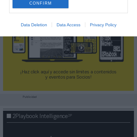
CONFIRM
Data Deletion
Data Access
Privacy Policy
¡Haz click aquí y accede sin límites a contenidos
y eventos para Socios!​​​​​​​
Publicidad
2P
2Playbook Intelligence