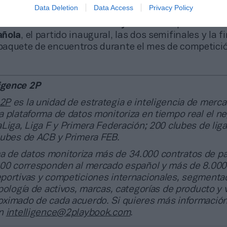
n DAZN, parte del Mundial 2026 se podrá ver en
RT
Data Deletion
Data Access
Privacy Policy
ica
pagó 55 millones de euros por el lote de partidos
 avanzó El Mundo. Esto
incluye
todos los partidos d
añola
, el partido inaugural, las dos semifinales y la fi
aquete de encuentros durante el mes de competici
igence 2P
 2P
es la unidad de estrategia e inteligencia de merc
 plataforma de datos monitoriza en tiempo real el n
Liga, Liga F y Primera Federación; 200 clubes de lig
lubes de ACB y Primera FEB.
a de datos monitoriza más de 34.000 contratos de pa
000 corresponden al mercado español y más de 8.000
portivas y competiciones internacionales, segmenta
pología de activos, marcas, categorías de producto y 
ximado de cada acuerdo. Si quieres más información
en
intelligence@2playbook.com
.