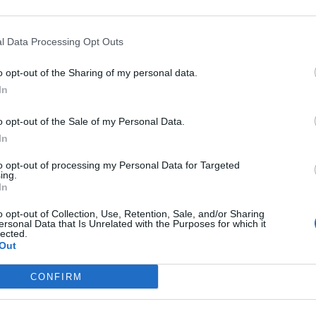
ial de selecciones de este verano, DAZN aumenta su
s que organiza FIFA.
El año pasado ya emitió el
Mund
no, hace unos días fue
la televisión del nuevo Mundi
l Data Processing Opt Outs
no
en todo el mundo y también ha incluido los conte
propia del organismo que preside
Gianni Infantino
.
o opt-out of the Sharing of my personal data.
In
onado
o opt-out of the Sale of my Personal Data.
ueda la exclusiva del Mundial de clubes a nivel global para emitirlo grat
In
to opt-out of processing my Personal Data for Targeted
ing.
In
a plataforma
refuerza su oferta futbolística
, que ya
rts
,
Premier League
,
Serie A
,
Bundesliga
,
LaLiga Hy
o opt-out of Collection, Use, Retention, Sale, and/or Sharing
ersonal Data that Is Unrelated with the Purposes for which it
. Y en el plano polideportivo, es la casa de
MotoGP
,
F
lected.
Out
NBA
de baloncesto, y de la
NFL
, entre otros.
CONFIRM
s en abierto, en RTVE