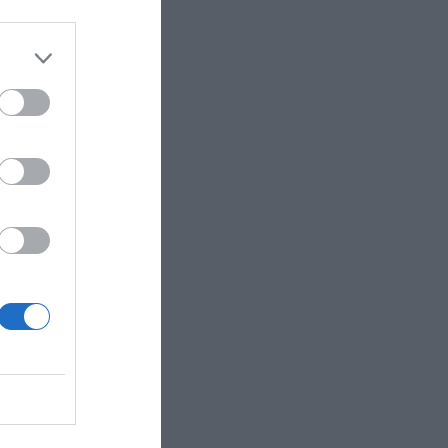
 relación
ial de
alito de
nidos de
is e integra
 incluye
permotion
órmula 1
,