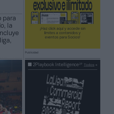
o para
o, la
¡Haz click aquí y accede sin
incluye
límites a contenidos y
eventos para Socios!​​​​​​​
iga,
Publicidad
2P
2Playbook Intelligence
Todos