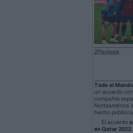
2Playbook
Todo el Mundia
un acuerdo co
compañía españ
Norteamérica 
hecho públicos 
El acuerdo
s
en Qatar 2022