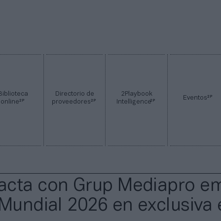
Biblioteca
Directorio de
2Playbook
2P
Eventos
2P
2P
2P
online
proveedores
Intelligence
cta con Grup Mediapro emi
 Mundial 2026 en exclusiva