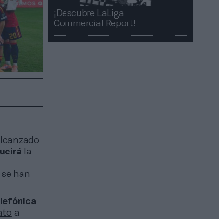
¡Descubre LaLiga
Commercial Report!​​
alcanzado
ducirá
la
o se han
lefónica
ato
a