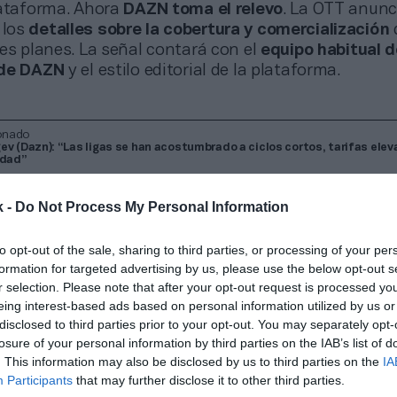
lataforma. Ahora
DAZN toma el relevo
. La OTT anunc
los
detalles sobre la cobertura
y comercialización
es planes. La señal contará con el
equipo habitual d
 de DAZN
y el estilo editorial de la plataforma.
onado
ev (Dazn): “Las ligas se han acostumbrado a ciclos cortos, tarifas elev
idad”
k -
Do Not Process My Personal Information
cuerdo,
damos un gran paso
para que el mayor espe
to opt-out of the sale, sharing to third parties, or processing of your per
mundo sea accesible de
una forma innovadora y flexi
formation for targeted advertising by us, please use the below opt-out s
ar Vilda
, CEO de DAZN España y Portugal El Mundial
r selection. Please note that after your opt-out request is processed y
 el 11 de junio y el 19 de julio
en 16 estadios reparti
eing interest-based ads based on personal information utilized by us or
dos Unidos, Canadá y México.
disclosed to third parties prior to your opt-out. You may separately opt-
losure of your personal information by third parties on the IAB’s list of
. This information may also be disclosed by us to third parties on the
IA
l Mundial de Clubes
Participants
that may further disclose it to other third parties.