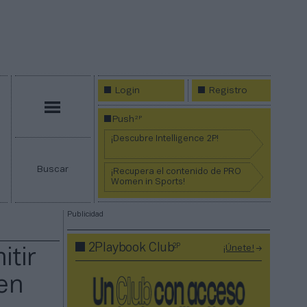
Login
Registro
Menú
2P
Push
¡Descubre Intelligence 2P!
Buscar
¡Recupera el contenido de PRO
Women in Sports!
Publicidad
2P
2Playbook Club
¡Únete!
tir
 en