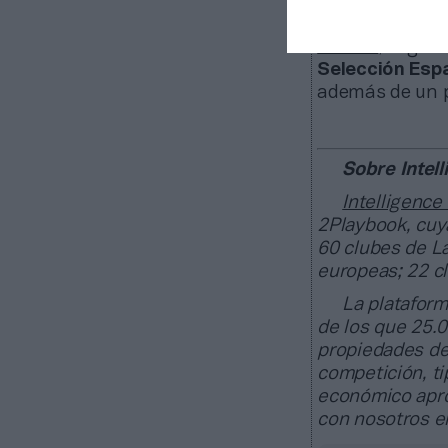
Además de e
televisión públ
abierto
, según
Selección Esp
además de un p
Sobre Intell
Intelligence
2Playbook, cuya
60 clubes de La
europeas; 22 c
La plataform
de los que 25.
propiedades de
competición, ti
económico apro
con nosotros 