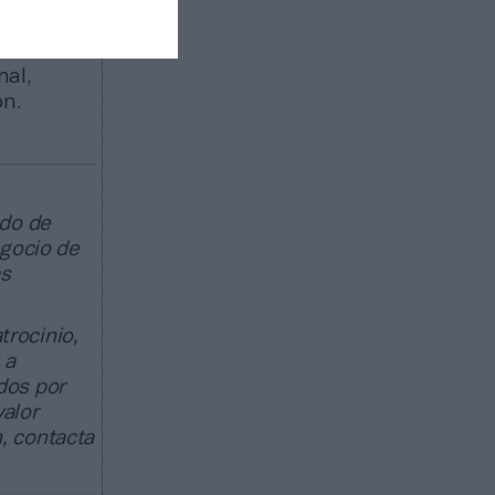
VE
. La
 en
e
la
nal,
ón.
ado de
egocio de
as
trocinio,
 a
dos por
valor
, contacta